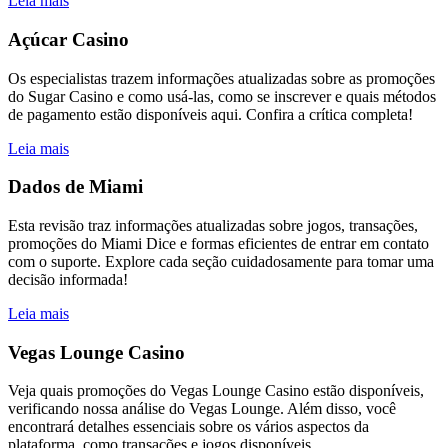
Leia mais
Açúcar Casino
Os especialistas trazem informações atualizadas sobre as promoções
do Sugar Casino e como usá-las, como se inscrever e quais métodos
de pagamento estão disponíveis aqui. Confira a crítica completa!
Leia mais
Dados de Miami
Esta revisão traz informações atualizadas sobre jogos, transações,
promoções do Miami Dice e formas eficientes de entrar em contato
com o suporte. Explore cada seção cuidadosamente para tomar uma
decisão informada!
Leia mais
Vegas Lounge Casino
Veja quais promoções do Vegas Lounge Casino estão disponíveis,
verificando nossa análise do Vegas Lounge. Além disso, você
encontrará detalhes essenciais sobre os vários aspectos da
plataforma, como transações e jogos disponíveis.