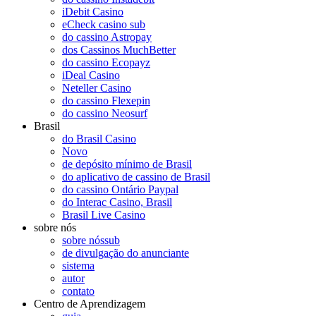
iDebit Casino
eCheck casino sub
do cassino Astropay
dos Cassinos MuchBetter
do cassino Ecopayz
iDeal Casino
Neteller Casino
do cassino Flexepin
do cassino Neosurf
Brasil
do Brasil Casino
Novo
de depósito mínimo de Brasil
do aplicativo de cassino de Brasil
do cassino Ontário Paypal
do Interac Casino, Brasil
Brasil Live Casino
sobre nós
sobre nóssub
de divulgação do anunciante
sistema
autor
contato
Centro de Aprendizagem