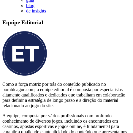
guia
blog
de insights
Equipe Editorial
Como a força motriz por trás do conteúdo publicado no
bombleague.com, a equipe editorial é composta por especialistas
altamente qualificados e dedicados que trabalham em colaboração
para definir a estratégia de longo prazo e a direção do material
relacionado ao jogo do site.
A equipe, composta por vários profissionais com profundo
conhecimento de diversos jogos, incluindo os encontrados em
cassinos, apostas esportivas e jogos online, é fundamental para
garantir a qualidade e autenticidade do conteúdo que apresentamos