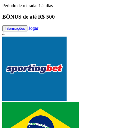
Período de retirada: 1-2 dias
BÔNUS de até R$ 500
Jogar
Informações
4