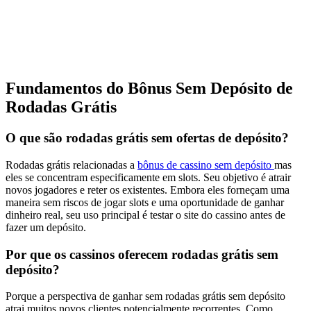
Fundamentos do Bônus Sem Depósito de
Rodadas Grátis
O que são rodadas grátis sem ofertas de depósito?
Rodadas grátis relacionadas a
bônus de cassino sem depósito
mas
eles se concentram especificamente em slots. Seu objetivo é atrair
novos jogadores e reter os existentes. Embora eles forneçam uma
maneira sem riscos de jogar slots e uma oportunidade de ganhar
dinheiro real, seu uso principal é testar o site do cassino antes de
fazer um depósito.
Por que os cassinos oferecem rodadas grátis sem
depósito?
Porque a perspectiva de ganhar sem rodadas grátis sem depósito
atrai muitos novos clientes potencialmente recorrentes. Como