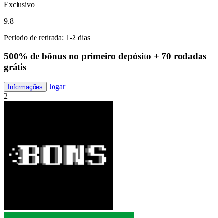
Exclusivo
9.8
Período de retirada: 1-2 dias
500% de bônus no primeiro depósito + 70 rodadas
grátis
Jogar
Informações
2