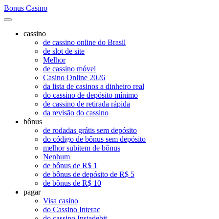
Bonus Casino
cassino
de cassino online do Brasil
de slot de site
Melhor
de cassino móvel
Casino Online 2026
da lista de casinos a dinheiro real
do cassino de depósito mínimo
de cassino de retirada rápida
da revisão do cassino
bônus
de rodadas grátis sem depósito
do código de bônus sem depósito
melhor subitem de bônus
Nenhum
de bônus de R$ 1
de bônus de depósito de R$ 5
de bônus de R$ 10
pagar
Visa casino
do Cassino Interac
do cassino Instadebit