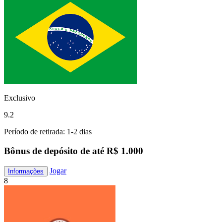
Exclusivo
9.2
Período de retirada: 1-2 dias
Bônus de depósito de até R$ 1.000
Jogar
Informações
8