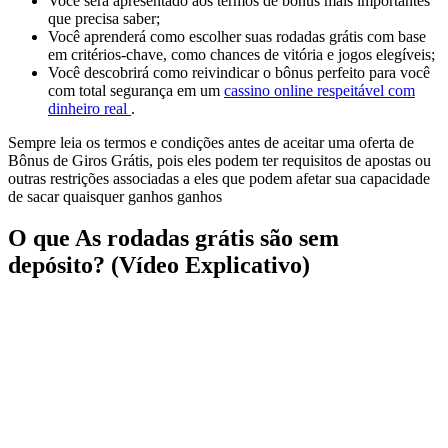
Você será apresentado aos termos de bônus mais importantes
que precisa saber;
Você aprenderá como escolher suas rodadas grátis com base
em critérios-chave, como chances de vitória e jogos elegíveis;
Você descobrirá como reivindicar o bônus perfeito para você
com total segurança em um
cassino online respeitável com
dinheiro real
.
Sempre leia os termos e condições antes de aceitar uma oferta de
Bônus de Giros Grátis, pois eles podem ter requisitos de apostas ou
outras restrições associadas a eles que podem afetar sua capacidade
de sacar quaisquer ganhos ganhos
O que As rodadas grátis são sem
depósito? (Vídeo Explicativo)