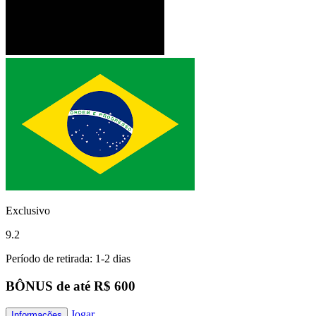
Exclusivo
9.2
Período de retirada: 1-2 dias
BÔNUS de até R$ 600
Jogar
Informações