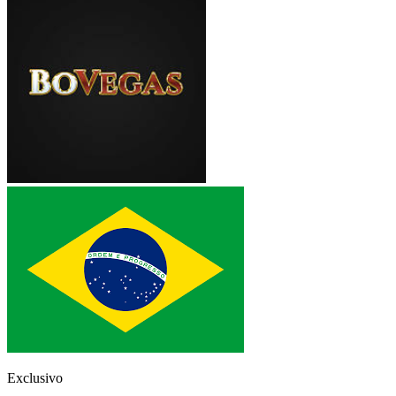
Exclusivo