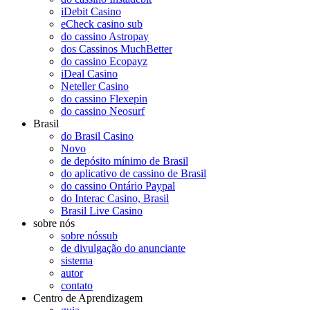
iDebit Casino
eCheck casino sub
do cassino Astropay
dos Cassinos MuchBetter
do cassino Ecopayz
iDeal Casino
Neteller Casino
do cassino Flexepin
do cassino Neosurf
Brasil
do Brasil Casino
Novo
de depósito mínimo de Brasil
do aplicativo de cassino de Brasil
do cassino Ontário Paypal
do Interac Casino, Brasil
Brasil Live Casino
sobre nós
sobre nóssub
de divulgação do anunciante
sistema
autor
contato
Centro de Aprendizagem