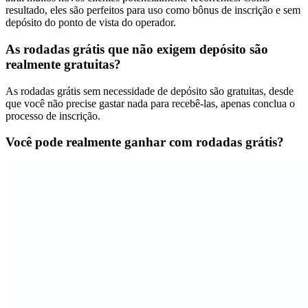
resultado, eles são perfeitos para uso como bônus de inscrição e sem
depósito do ponto de vista do operador.
As rodadas grátis que não exigem depósito são
realmente gratuitas?
As rodadas grátis sem necessidade de depósito são gratuitas, desde
que você não precise gastar nada para recebê-las, apenas conclua o
processo de inscrição.
Você pode realmente ganhar com rodadas grátis?