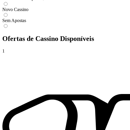
Novo Cassino
Sem Apostas
Ofertas de Cassino Disponíveis
1