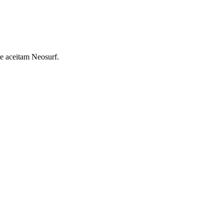
ue aceitam Neosurf.