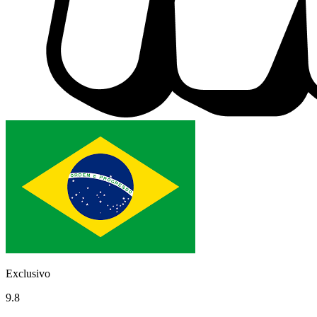
Exclusivo
9.8