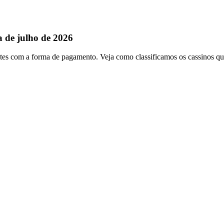
a de julho de 2026
sites com a forma de pagamento. Veja como classificamos os cassinos q