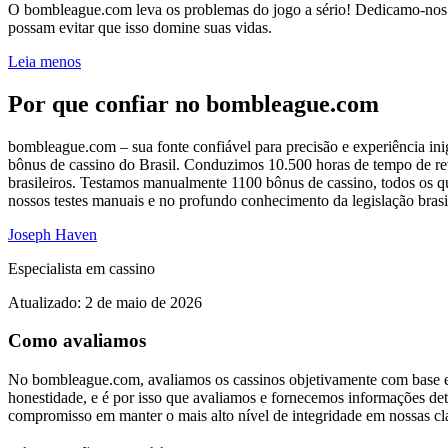
O bombleague.com leva os problemas do jogo a sério! Dedicamo-nos a a
possam evitar que isso domine suas vidas.
Leia menos
Por que confiar no bombleague.com
bombleague.com – sua fonte confiável para precisão e experiência ini
bônus de cassino do Brasil. Conduzimos 10.500 horas de tempo de revi
brasileiros. Testamos manualmente 1100 bônus de cassino, todos os qu
nossos testes manuais e no profundo conhecimento da legislação brasil
Joseph Haven
Especialista em cassino
Atualizado:
2 de maio de 2026
Como avaliamos
No bombleague.com, avaliamos os cassinos objetivamente com base em u
honestidade, e é por isso que avaliamos e fornecemos informações det
compromisso em manter o mais alto nível de integridade em nossas clas