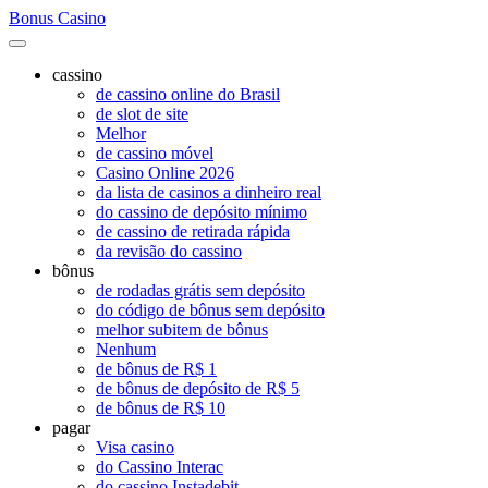
Bonus Casino
cassino
de cassino online do Brasil
de slot de site
Melhor
de cassino móvel
Casino Online 2026
da lista de casinos a dinheiro real
do cassino de depósito mínimo
de cassino de retirada rápida
da revisão do cassino
bônus
de rodadas grátis sem depósito
do código de bônus sem depósito
melhor subitem de bônus
Nenhum
de bônus de R$ 1
de bônus de depósito de R$ 5
de bônus de R$ 10
pagar
Visa casino
do Cassino Interac
do cassino Instadebit