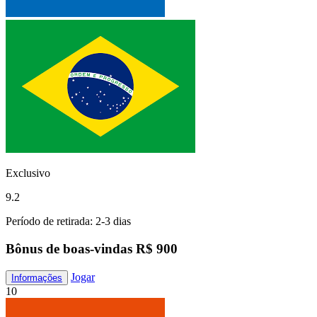
Exclusivo
9.2
Período de retirada: 2-3 dias
Bônus de boas-vindas R$ 900
Jogar
Informações
10