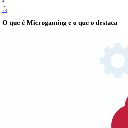
2
…
23
O que é Microgaming e o que o destaca