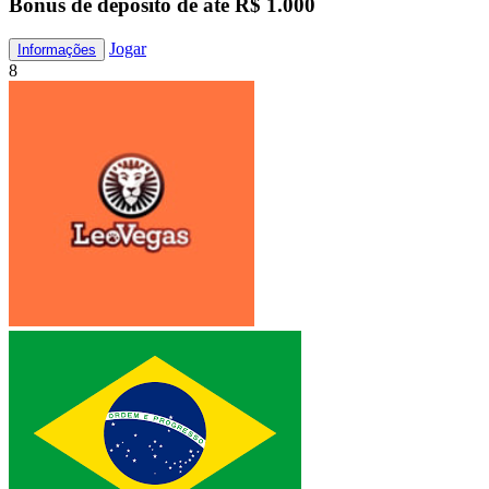
Bônus de depósito de até R$ 1.000
Jogar
Informações
8