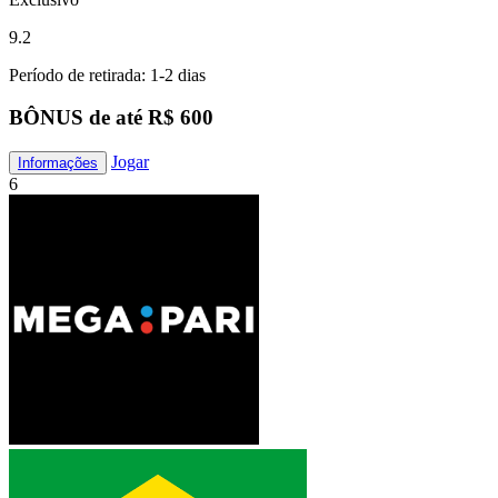
9.2
Período de retirada: 1-2 dias
BÔNUS de até R$ 600
Jogar
Informações
6