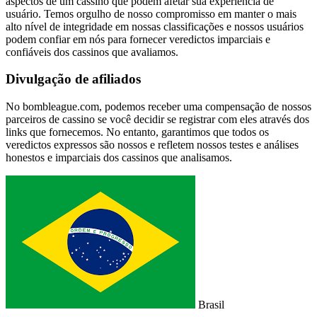
aspectos de um cassino que podem afetar sua experiência de
usuário. Temos orgulho de nosso compromisso em manter o mais
alto nível de integridade em nossas classificações e nossos usuários
podem confiar em nós para fornecer veredictos imparciais e
confiáveis ​​dos cassinos que avaliamos.
Divulgação de afiliados
No bombleague.com, podemos receber uma compensação de nossos
parceiros de cassino se você decidir se registrar com eles através dos
links que fornecemos. No entanto, garantimos que todos os
veredictos expressos são nossos e refletem nossos testes e análises
honestos e imparciais dos cassinos que analisamos.
Brasil