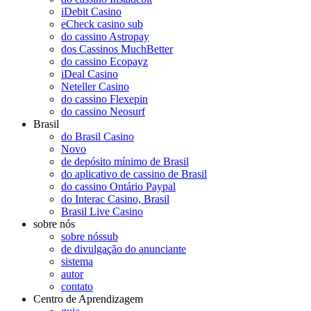
iDebit Casino
eCheck casino sub
do cassino Astropay
dos Cassinos MuchBetter
do cassino Ecopayz
iDeal Casino
Neteller Casino
do cassino Flexepin
do cassino Neosurf
Brasil
do Brasil Casino
Novo
de depósito mínimo de Brasil
do aplicativo de cassino de Brasil
do cassino Ontário Paypal
do Interac Casino, Brasil
Brasil Live Casino
sobre nós
sobre nóssub
de divulgação do anunciante
sistema
autor
contato
Centro de Aprendizagem