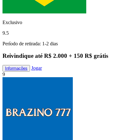
Exclusivo
9.5
Período de retirada: 1-2 dias
Reivindique até R$ 2.000 + 150 R$ grátis
Jogar
Informações
9