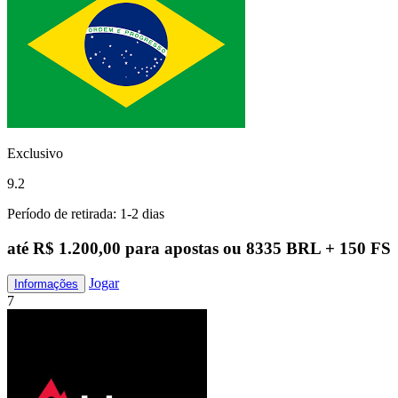
Exclusivo
9.2
Período de retirada: 1-2 dias
até R$ 1.200,00 para apostas ou 8335 BRL + 150 FS
Jogar
Informações
7