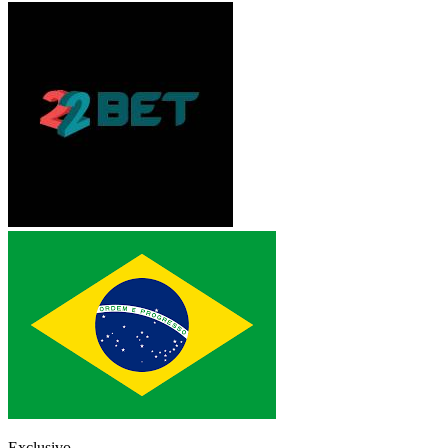
Exclusivo