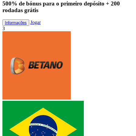
500% de bónus para o primeiro depósito + 200
rodadas grátis
Jogar
Informações
3