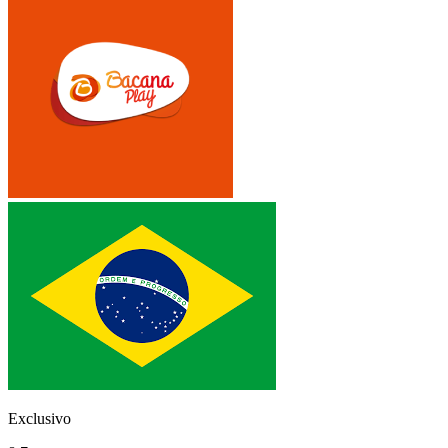
Exclusivo