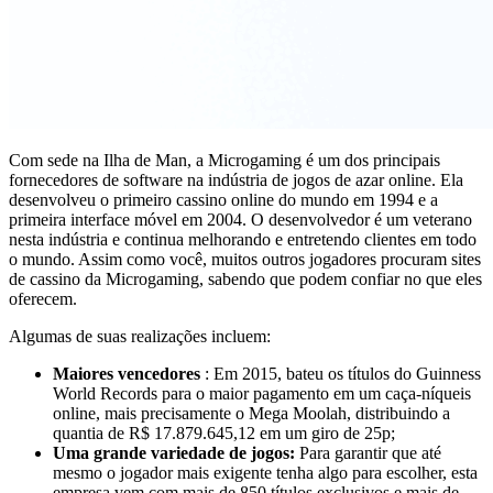
Com sede na Ilha de Man, a Microgaming é um dos principais
fornecedores de software na indústria de jogos de azar online. Ela
desenvolveu o primeiro cassino online do mundo em 1994 e a
primeira interface móvel em 2004. O desenvolvedor é um veterano
nesta indústria e continua melhorando e entretendo clientes em todo
o mundo. Assim como você, muitos outros jogadores procuram sites
de cassino da Microgaming, sabendo que podem confiar no que eles
oferecem.
Algumas de suas realizações incluem:
Maiores vencedores
: Em 2015, bateu os títulos do Guinness
World Records para o maior pagamento em um caça-níqueis
online, mais precisamente o Mega Moolah, distribuindo a
quantia de R$ 17.879.645,12 em um giro de 25p;
Uma grande variedade de jogos:
Para garantir que até
mesmo o jogador mais exigente tenha algo para escolher, esta
empresa vem com mais de 850 títulos exclusivos e mais de