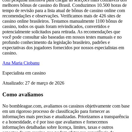
melhores bônus de cassino do Brasil. Conduzimos 10.500 horas de
tempo de revisão para a lista atual de bônus de cassino online com
recomendações e observações. Verificamos mais de 426 sites de
cassino online brasileiros. Testamos manualmente 1100 bônus de
cassino, todos os quais foram reivindicados, convertidos e
potencialmente solicitados para retirada. As recomendações que
você pode consultar são baseadas em nossos testes manuais e no
profundo conhecimento da legislação brasileiro, padrões e
expectativas dos jogadores fornecidos por nossos especialistas em
cassino.
Ana Maria Ciobanu
Especialista em cassino
Atualizado:
27 de março de 2026
Como avaliamos
No bombleague.com, avaliamos os cassinos objetivamente com base
em um rigoroso processo de classificação para fornecer as
informações mais precisas e atualizadas. Priorizamos a transparência
e a honestidade, e é por isso que avaliamos e fornecemos
informações detalhadas sobre licença, limites, taxas e outros