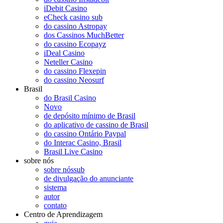
iDebit Casino
eCheck casino sub
do cassino Astropay
dos Cassinos MuchBetter
do cassino Ecopayz
iDeal Casino
Neteller Casino
do cassino Flexepin
do cassino Neosurf
Brasil
do Brasil Casino
Novo
de depósito mínimo de Brasil
do aplicativo de cassino de Brasil
do cassino Ontário Paypal
do Interac Casino, Brasil
Brasil Live Casino
sobre nós
sobre nóssub
de divulgação do anunciante
sistema
autor
contato
Centro de Aprendizagem