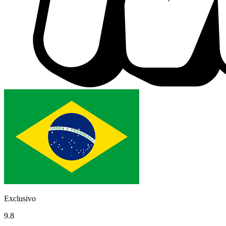
Exclusivo
9.8