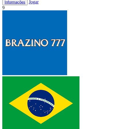
Jogar
Informações
9