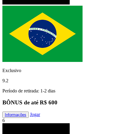
Exclusivo
9.2
Período de retirada: 1-2 dias
BÔNUS de até R$ 600
Jogar
Informações
6