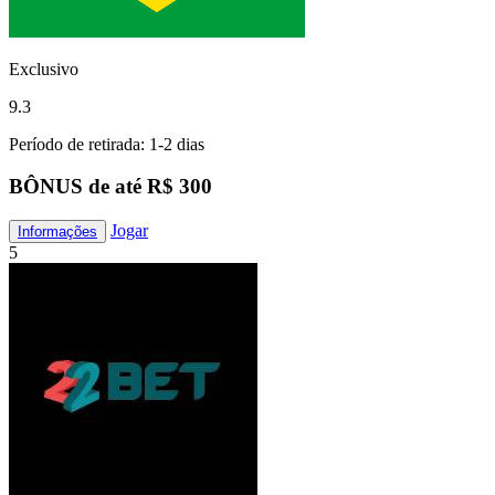
Exclusivo
9.3
Período de retirada: 1-2 dias
BÔNUS de até R$ 300
Jogar
Informações
5