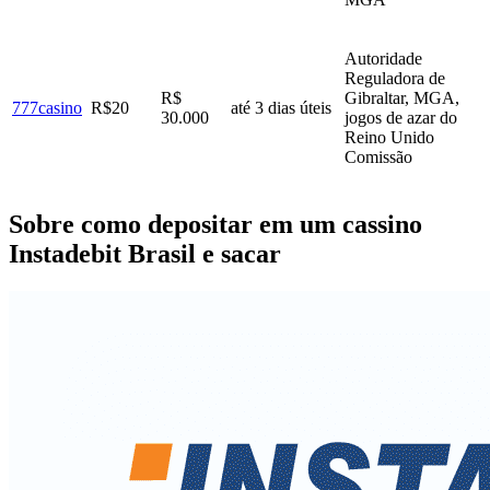
Autoridade
Reguladora de
R$
Gibraltar, MGA,
777casino
R$20
até 3 dias úteis
30.000
jogos de azar do
Reino Unido
Comissão
Sobre como depositar em um cassino
Instadebit Brasil e sacar