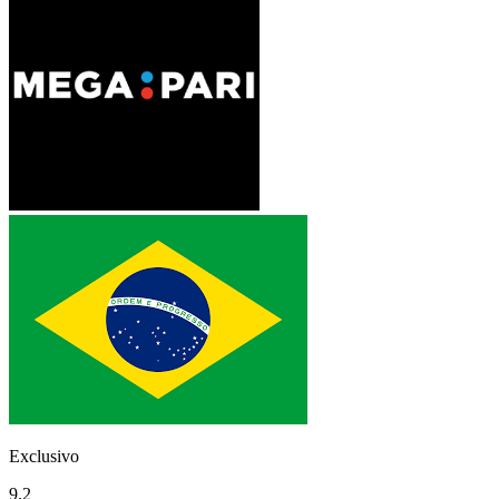
Exclusivo
9.2