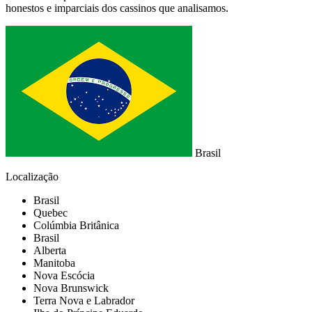
honestos e imparciais dos cassinos que analisamos.
Brasil
Localização
Brasil
Quebec
Colúmbia Britânica
Brasil
Alberta
Manitoba
Nova Escócia
Nova Brunswick
Terra Nova e Labrador