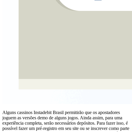
Alguns cassinos Instadebit Brasil permitirão que os apostadores
joguem as versões demo de alguns jogos. Ainda assim, para uma
experiência completa, serão necessários depósitos. Para fazer isso, é
possível fazer um pré-registro em seu site ou se inscrever como parte