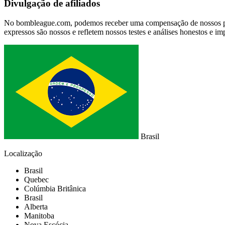
Divulgação de afiliados
No bombleague.com, podemos receber uma compensação de nossos parcei
expressos são nossos e refletem nossos testes e análises honestos e im
Brasil
Localização
Brasil
Quebec
Colúmbia Britânica
Brasil
Alberta
Manitoba
Nova Escócia