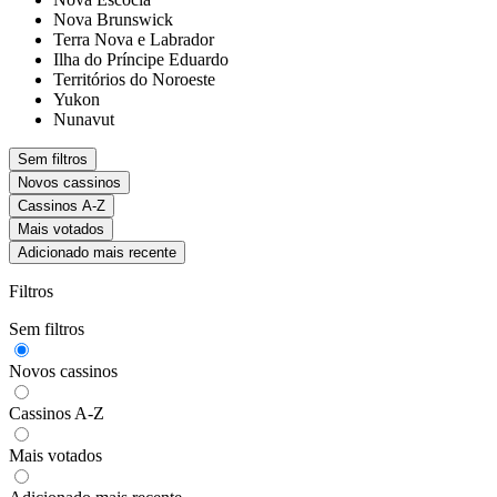
Nova Brunswick
Terra Nova e Labrador
Ilha do Príncipe Eduardo
Territórios do Noroeste
Yukon
Nunavut
Sem filtros
Novos cassinos
Cassinos A-Z
Mais votados
Adicionado mais recente
Filtros
Sem filtros
Novos cassinos
Cassinos A-Z
Mais votados