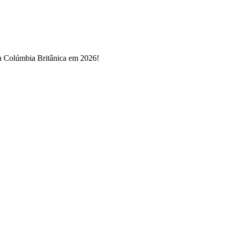
da Colúmbia Britânica em 2026!