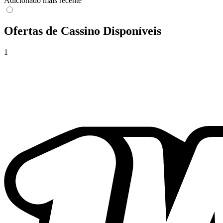
Adicionado mais recente
Ofertas de Cassino Disponíveis
1