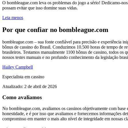
O bombleague.com leva os problemas do jogo a sério! Dedicamo-nos a a
possam evitar que isso domine suas vidas.
Leia menos
Por que confiar no bombleague.com
bombleague.com – sua fonte confiável para precisão e experiência ini
bônus de cassino do Brasil. Conduzimos 10.500 horas de tempo de revi
brasileiros. Testamos manualmente 1100 bônus de cassino, todos os qu
nossos testes manuais e no profundo conhecimento da legislação brasil
Hailey Campbell
Especialista em cassino
Atualizado:
2 de abril de 2026
Como avaliamos
No bombleague.com, avaliamos os cassinos objetivamente com base em u
honestidade, e é por isso que avaliamos e fornecemos informações det
compromisso em manter o mais alto nível de integridade em nossas cla