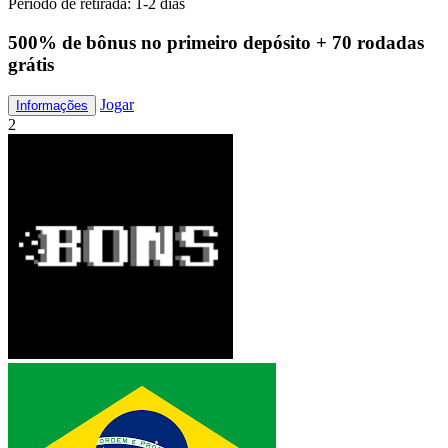
Período de retirada: 1-2 dias
500% de bônus no primeiro depósito + 70 rodadas
grátis
Jogar
Informações
2