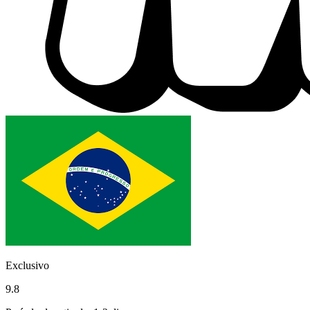
Exclusivo
9.8