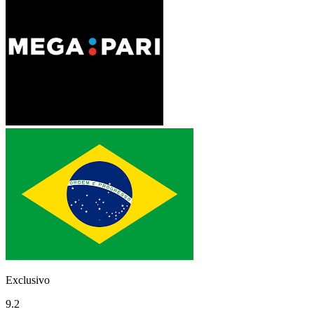
Exclusivo
9.2