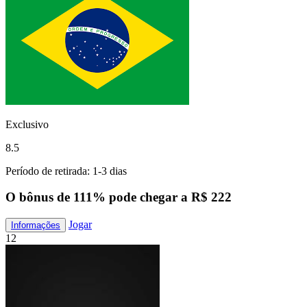
Exclusivo
8.5
Período de retirada: 1-3 dias
O bônus de 111% pode chegar a R$ 222
Jogar
Informações
12