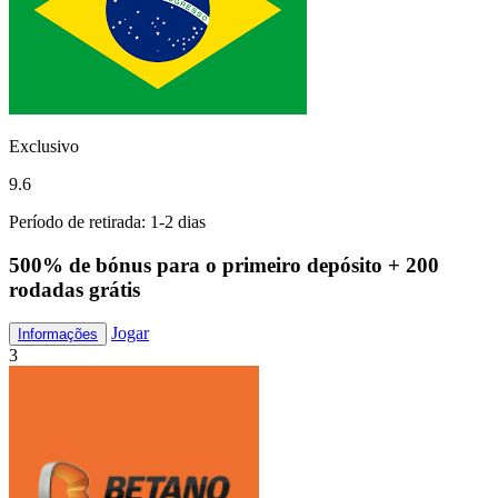
Exclusivo
9.6
Período de retirada: 1-2 dias
500% de bónus para o primeiro depósito + 200
rodadas grátis
Jogar
Informações
3