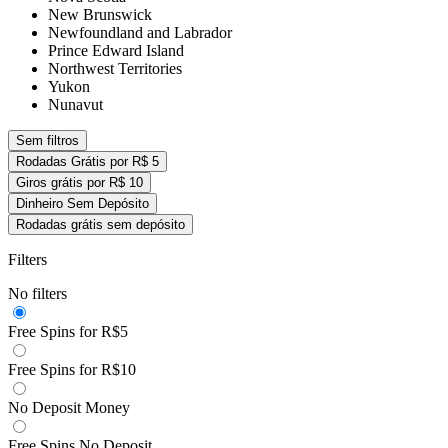
New Brunswick
Newfoundland and Labrador
Prince Edward Island
Northwest Territories
Yukon
Nunavut
Sem filtros
Rodadas Grátis por R$ 5
Giros grátis por R$ 10
Dinheiro Sem Depósito
Rodadas grátis sem depósito
Filters
No filters
Free Spins for R$5
Free Spins for R$10
No Deposit Money
Free Spins No Deposit