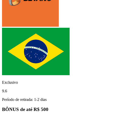
Exclusivo
9.6
Período de retirada: 1-2 dias
BÔNUS de até R$ 500