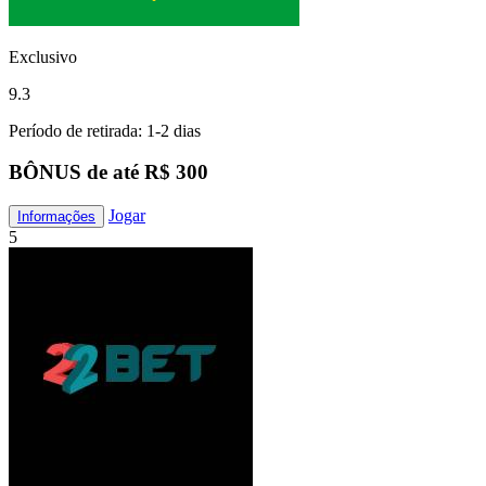
Exclusivo
9.3
Período de retirada: 1-2 dias
BÔNUS de até R$ 300
Jogar
Informações
5