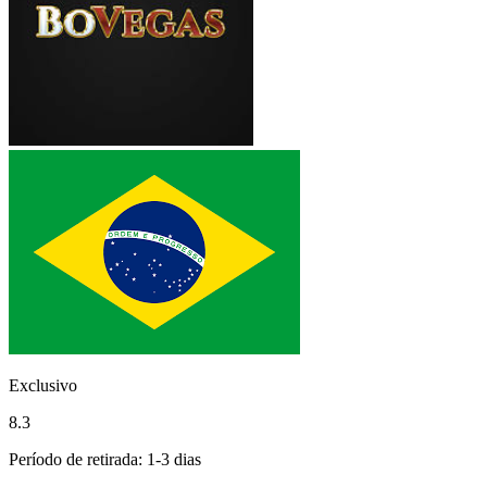
Exclusivo
8.3
Período de retirada: 1-3 dias