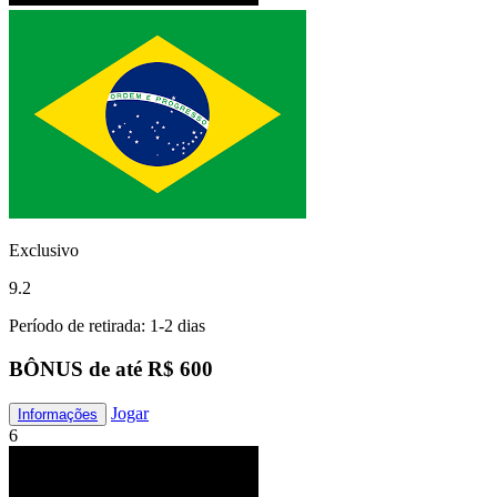
Exclusivo
9.2
Período de retirada: 1-2 dias
BÔNUS de até R$ 600
Jogar
Informações
6