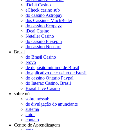
iDebit Casino
eCheck casino sub
do cassino Astropay
dos Cassinos MuchBetter
do cassino Ecopayz
iDeal Casino
Neteller Casino
do cassino Flexepin
do cassino Neosurf
Brasil
do Brasil Casino
Novo
de depósito mínimo de Brasil
do aplicativo de cassino de Brasil
do cassino Ontário Paypal
do Interac Casino, Brasil
Brasil Live Casino
sobre nós
sobre nóssub
de divulgação do anunciante
sistema
autor
contato
Centro de Aprendizagem