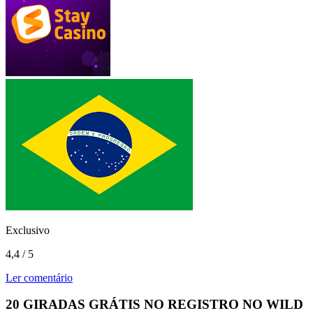
Exclusivo
4,4 / 5
Ler comentário
20 GIRADAS GRÁTIS NO REGISTRO NO WILD