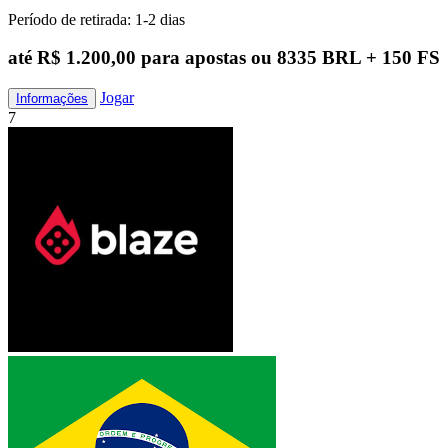
Período de retirada: 1-2 dias
até R$ 1.200,00 para apostas ou 8335 BRL + 150 FS
Jogar
Informações
7