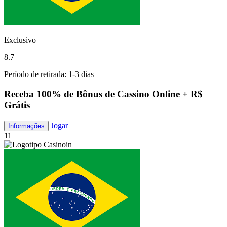
Exclusivo
8.7
Período de retirada: 1-3 dias
Receba 100% de Bônus de Cassino Online + R$
Grátis
Jogar
Informações
11