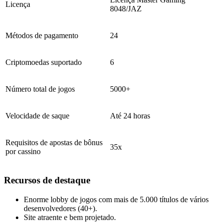
Licença
8048/JAZ
Métodos de pagamento
24
Criptomoedas suportado
6
Número total de jogos
5000+
Velocidade de saque
Até 24 horas
Requisitos de apostas de bônus
35x
por cassino
Recursos de destaque
Enorme lobby de jogos com mais de 5.000 títulos de vários
desenvolvedores (40+).
Site atraente e bem projetado.