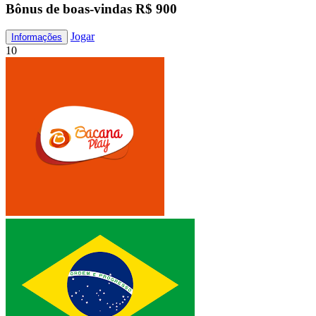
Bônus de boas-vindas R$ 900
Jogar
Informações
10