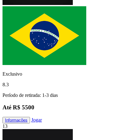
Exclusivo
8.3
Período de retirada: 1-3 dias
Até R$ 5500
Jogar
Informações
13