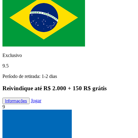
Exclusivo
9.5
Período de retirada: 1-2 dias
Reivindique até R$ 2.000 + 150 R$ grátis
Jogar
Informações
9