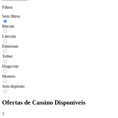
Filtros
Sem filtros
Bitcoin
Litecoin
Ethereum
Tether
Dogecoin
Monero
Sem depósito
Ofertas de Cassino Disponíveis
1