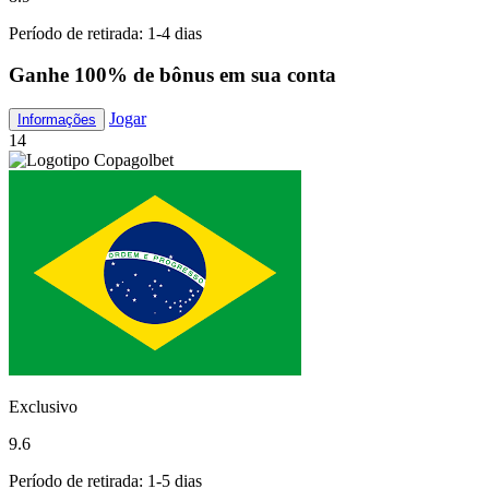
Período de retirada: 1-4 dias
Ganhe 100% de bônus em sua conta
Jogar
Informações
14
Exclusivo
9.6
Período de retirada: 1-5 dias