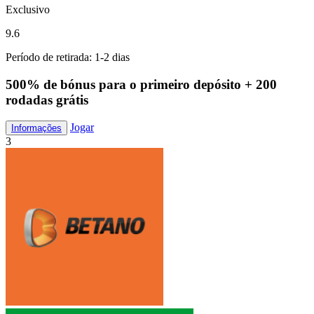
Exclusivo
9.6
Período de retirada: 1-2 dias
500% de bónus para o primeiro depósito + 200
rodadas grátis
Jogar
Informações
3