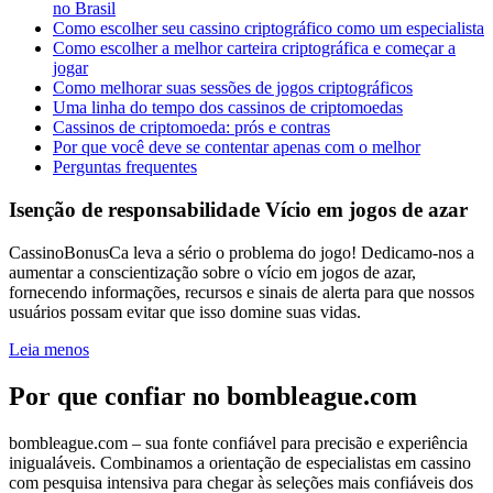
no Brasil
Como escolher seu cassino criptográfico como um especialista
Como escolher a melhor carteira criptográfica e começar a
jogar
Como melhorar suas sessões de jogos criptográficos
Uma linha do tempo dos cassinos de criptomoedas
Cassinos de criptomoeda: prós e contras
Por que você deve se contentar apenas com o melhor
Perguntas frequentes
Isenção de responsabilidade Vício em jogos de azar
CassinoBonusCa leva a sério o problema do jogo! Dedicamo-nos a
aumentar a conscientização sobre o vício em jogos de azar,
fornecendo informações, recursos e sinais de alerta para que nossos
usuários possam evitar que isso domine suas vidas.
Leia menos
Por que confiar no bombleague.com
bombleague.com – sua fonte confiável para precisão e experiência
inigualáveis. Combinamos a orientação de especialistas em cassino
com pesquisa intensiva para chegar às seleções mais confiáveis ​​dos