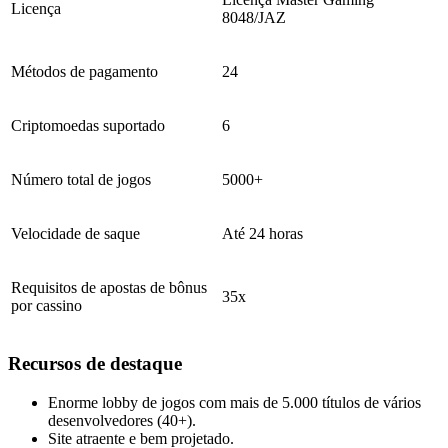
Licença
8048/JAZ
Métodos de pagamento
24
Criptomoedas suportado
6
Número total de jogos
5000+
Velocidade de saque
Até 24 horas
Requisitos de apostas de bônus
35x
por cassino
Recursos de destaque
Enorme lobby de jogos com mais de 5.000 títulos de vários
desenvolvedores (40+).
Site atraente e bem projetado.