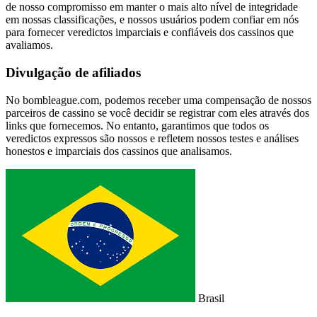
de nosso compromisso em manter o mais alto nível de integridade
em nossas classificações, e nossos usuários podem confiar em nós
para fornecer veredictos imparciais e confiáveis ​​dos cassinos que
avaliamos.
Divulgação de afiliados
No bombleague.com, podemos receber uma compensação de nossos
parceiros de cassino se você decidir se registrar com eles através dos
links que fornecemos. No entanto, garantimos que todos os
veredictos expressos são nossos e refletem nossos testes e análises
honestos e imparciais dos cassinos que analisamos.
Brasil