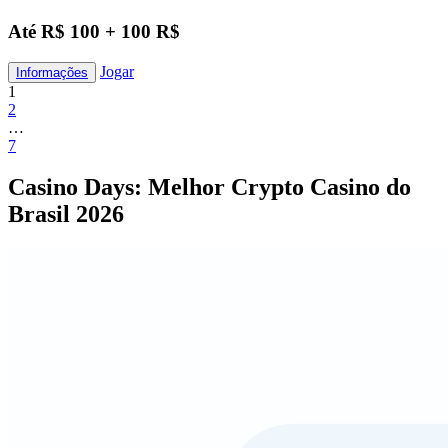
Até R$ 100 + 100 R$
Jogar
Informações
1
2
…
7
Casino Days: Melhor Crypto Casino do
Brasil 2026