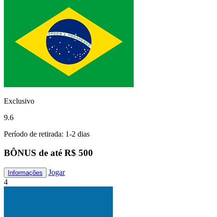
Exclusivo
9.6
Período de retirada: 1-2 dias
BÔNUS de até R$ 500
Jogar
Informações
4