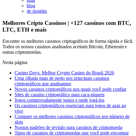
guia
blog
de insights
Melhores Cripto Cassinos | +127 cassinos com BTC,
LTC, ETH e mais
Encontre os melhores cassinos criptográficos de forma rápida e fácil.
Todos os nossos cassinos analisados ​​aceitam Bitcoin, Ethereum e
outras criptomoedas.
Nesta página
Casino Days: Melhor Crypto Casino do Brasil 2026
Uma olhada mais de perto nos principais cassinos
criptográficos que analisamos
Novos cassinos criptográficos nos quais você pode confiar
Sites de cassino criptográfico para caça-níqueis
Jogos comprovadamente justos e onde jogá-los
Os cassinos criptográficos essenciais para jogos de azar ao
vivo
Compare os melhores cassinos criptográficos por número de
slots
Nossos padrões de revisão para cassinos de criptomoeda
Tipos de cassinos de criptomoedas que você pode encontrar