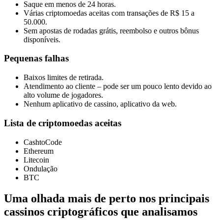
Saque em menos de 24 horas.
Várias criptomoedas aceitas com transações de R$ 15 a
50.000.
Sem apostas de rodadas grátis, reembolso e outros bônus
disponíveis.
Pequenas falhas
Baixos limites de retirada.
Atendimento ao cliente – pode ser um pouco lento devido ao
alto volume de jogadores.
Nenhum aplicativo de cassino, aplicativo da web.
Lista de criptomoedas aceitas
CashtoCode
Ethereum
Litecoin
Ondulação
BTC
Uma olhada mais de perto nos principais
cassinos criptográficos que analisamos