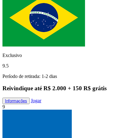
Exclusivo
9.5
Período de retirada: 1-2 dias
Reivindique até R$ 2.000 + 150 R$ grátis
Jogar
Informações
9