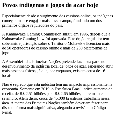
Povos indígenas e jogos de azar hoje
Especialmente desde o surgimento dos cassinos online, os indígenas
começaram a se engajar mais nesse campo, fundando um dos
primeiros órgãos reguladores do país.
A Kahnawake Gaming Commission surgiu em 1996, depois que a
Kahnawake Gaming Law foi aprovada. Este órgão regulador tem
soberania e jurisdição sobre o Território Mohawk e licenciou mais
de 50 operadores de cassino online e mais de 250 plataformas de
jogo.
A Assembléia das Primeiras Nações pretende fazer sua parte no
desenvolvimento da indústria local de jogos de azar, esperando abrir
mais cassinos físicos, já que, por enquanto, existem cerca de 16
locais.
Não é segredo que esta indústria tem um impacto impressionante na
economia. Somente em 2019, o Estatística Brasil indica aumento de
receita, de R$ 2,51 bilhões para R$ 2,65 bilhões, entre maio e
setembro. Além disso, cerca de 45.000 brasileiros trabalham nessa
área. A marca das Primeiras Nações também deveriam fazer parte
disso de forma mais significativa, alegando a revisão do Código
Penal.