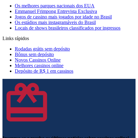
Os melhores parques nacionais dos EUA
Emmanuel Frimpong Entrevista Exclusiva
Jogos de cassino mais jogados por idade no Brasil
Os estádios mais instagramáveis ​​do Brasil
Locais de shows brasileiros classificados por ingressos
Links rápidos
Rodadas grátis sem depósito
Bônus sem depósito
Novos Cassinos Online
Melhores cassinos online
Depósito de R$ 1 em cassinos