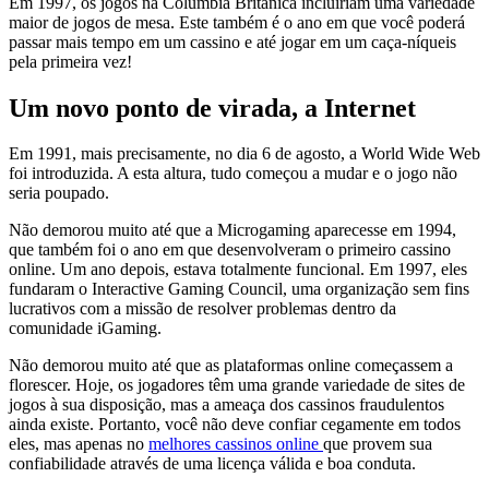
Em 1997, os jogos na Colúmbia Britânica incluiriam uma variedade
maior de jogos de mesa. Este também é o ano em que você poderá
passar mais tempo em um cassino e até jogar em um caça-níqueis
pela primeira vez!
Um novo ponto de virada, a Internet
Em 1991, mais precisamente, no dia 6 de agosto, a World Wide Web
foi introduzida. A esta altura, tudo começou a mudar e o jogo não
seria poupado.
Não demorou muito até que a Microgaming aparecesse em 1994,
que também foi o ano em que desenvolveram o primeiro cassino
online. Um ano depois, estava totalmente funcional. Em 1997, eles
fundaram o Interactive Gaming Council, uma organização sem fins
lucrativos com a missão de resolver problemas dentro da
comunidade iGaming.
Não demorou muito até que as plataformas online começassem a
florescer. Hoje, os jogadores têm uma grande variedade de sites de
jogos à sua disposição, mas a ameaça dos cassinos fraudulentos
ainda existe. Portanto, você não deve confiar cegamente em todos
eles, mas apenas no
melhores cassinos online
que provem sua
confiabilidade através de uma licença válida e boa conduta.