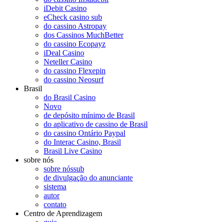
iDebit Casino
eCheck casino sub
do cassino Astropay
dos Cassinos MuchBetter
do cassino Ecopayz
iDeal Casino
Neteller Casino
do cassino Flexepin
do cassino Neosurf
Brasil
do Brasil Casino
Novo
de depósito mínimo de Brasil
do aplicativo de cassino de Brasil
do cassino Ontário Paypal
do Interac Casino, Brasil
Brasil Live Casino
sobre nós
sobre nóssub
de divulgação do anunciante
sistema
autor
contato
Centro de Aprendizagem