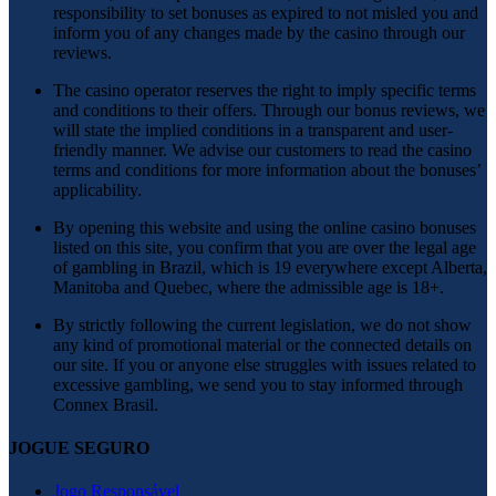
responsibility to set bonuses as expired to not misled you and
inform you of any changes made by the casino through our
reviews.
The casino operator reserves the right to imply specific terms
and conditions to their offers. Through our bonus reviews, we
will state the implied conditions in a transparent and user-
friendly manner. We advise our customers to read the casino
terms and conditions for more information about the bonuses’
applicability.
By opening this website and using the online casino bonuses
listed on this site, you confirm that you are over the legal age
of gambling in Brazil, which is 19 everywhere except Alberta,
Manitoba and Quebec, where the admissible age is 18+.
By strictly following the current legislation, we do not show
any kind of promotional material or the connected details on
our site. If you or anyone else struggles with issues related to
excessive gambling, we send you to stay informed through
Connex Brasil.
JOGUE SEGURO
Jogo Responsável