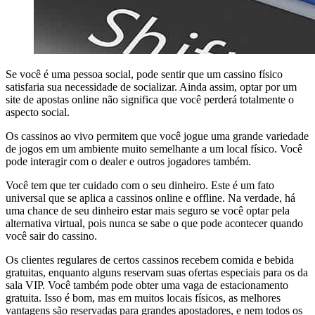
Se você é uma pessoa social, pode sentir que um cassino físico
satisfaria sua necessidade de socializar. Ainda assim, optar por um
site de apostas online não significa que você perderá totalmente o
aspecto social.
Os cassinos ao vivo permitem que você jogue uma grande variedade
de jogos em um ambiente muito semelhante a um local físico. Você
pode interagir com o dealer e outros jogadores também.
Você tem que ter cuidado com o seu dinheiro. Este é um fato
universal que se aplica a cassinos online e offline. Na verdade, há
uma chance de seu dinheiro estar mais seguro se você optar pela
alternativa virtual, pois nunca se sabe o que pode acontecer quando
você sair do cassino.
Os clientes regulares de certos cassinos recebem comida e bebida
gratuitas, enquanto alguns reservam suas ofertas especiais para os da
sala VIP. Você também pode obter uma vaga de estacionamento
gratuita. Isso é bom, mas em muitos locais físicos, as melhores
vantagens são reservadas para grandes apostadores, e nem todos os