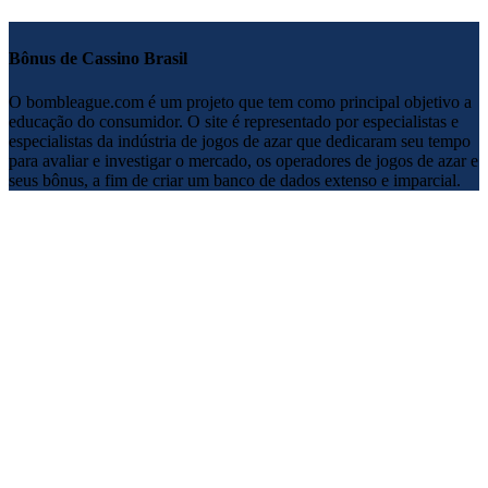
Bônus de Cassino Brasil
O bombleague.com é um projeto que tem como principal objetivo a
educação do consumidor.
O site é representado por especialistas e
especialistas da indústria de jogos de azar que dedicaram seu tempo
para avaliar e investigar o mercado, os operadores de jogos de azar e
seus bônus, a fim de criar um banco de dados extenso e imparcial.