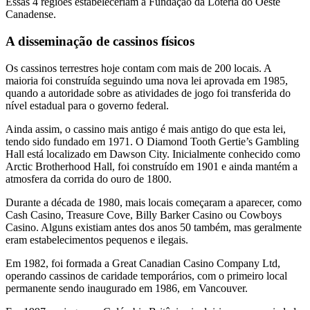
Essas 4 regiões estabeleceriam a Fundação da Loteria do Oeste
Canadense.
A disseminação de cassinos físicos
Os cassinos terrestres hoje contam com mais de 200 locais. A
maioria foi construída seguindo uma nova lei aprovada em 1985,
quando a autoridade sobre as atividades de jogo foi transferida do
nível estadual para o governo federal.
Ainda assim, o cassino mais antigo é mais antigo do que esta lei,
tendo sido fundado em 1971. O Diamond Tooth Gertie’s Gambling
Hall está localizado em Dawson City. Inicialmente conhecido como
Arctic Brotherhood Hall, foi construído em 1901 e ainda mantém a
atmosfera da corrida do ouro de 1800.
Durante a década de 1980, mais locais começaram a aparecer, como
Cash Casino, Treasure Cove, Billy Barker Casino ou Cowboys
Casino. Alguns existiam antes dos anos 50 também, mas geralmente
eram estabelecimentos pequenos e ilegais.
Em 1982, foi formada a Great Canadian Casino Company Ltd,
operando cassinos de caridade temporários, com o primeiro local
permanente sendo inaugurado em 1986, em Vancouver.