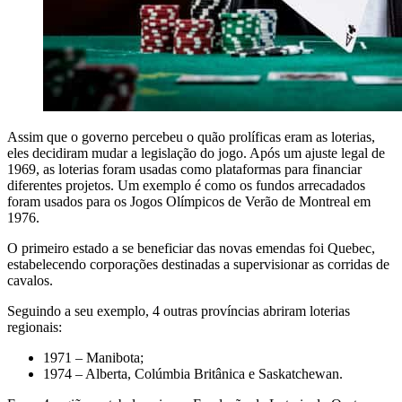
Assim que o governo percebeu o quão prolíficas eram as loterias,
eles decidiram mudar a legislação do jogo. Após um ajuste legal de
1969, as loterias foram usadas como plataformas para financiar
diferentes projetos. Um exemplo é como os fundos arrecadados
foram usados ​​para os Jogos Olímpicos de Verão de Montreal em
1976.
O primeiro estado a se beneficiar das novas emendas foi Quebec,
estabelecendo corporações destinadas a supervisionar as corridas de
cavalos.
Seguindo a seu exemplo, 4 outras províncias abriram loterias
regionais:
1971 – Manibota;
1974 – Alberta, Colúmbia Britânica e Saskatchewan.