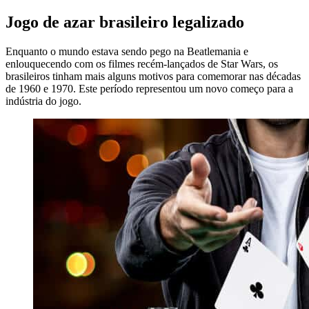
Jogo de azar brasileiro legalizado
Enquanto o mundo estava sendo pego na Beatlemania e
enlouquecendo com os filmes recém-lançados de Star Wars, os
brasileiros tinham mais alguns motivos para comemorar nas décadas
de 1960 e 1970. Este período representou um novo começo para a
indústria do jogo.