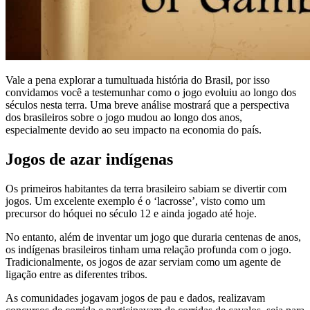
Vale a pena explorar a tumultuada história do Brasil, por isso
convidamos você a testemunhar como o jogo evoluiu ao longo dos
séculos nesta terra. Uma breve análise mostrará que a perspectiva
dos brasileiros sobre o jogo mudou ao longo dos anos,
especialmente devido ao seu impacto na economia do país.
Jogos de azar indígenas
Os primeiros habitantes da terra brasileiro sabiam se divertir com
jogos. Um excelente exemplo é o ‘lacrosse’, visto como um
precursor do hóquei no século 12 e ainda jogado até hoje.
No entanto, além de inventar um jogo que duraria centenas de anos,
os indígenas brasileiros tinham uma relação profunda com o jogo.
Tradicionalmente, os jogos de azar serviam como um agente de
ligação entre as diferentes tribos.
As comunidades jogavam jogos de pau e dados, realizavam