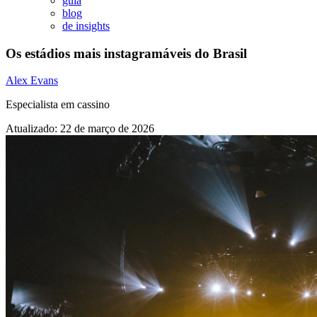
guia
blog
de insights
Os estádios mais instagramáveis ​​do Brasil
Alex Evans
Especialista em cassino
Atualizado:
22 de março de 2026