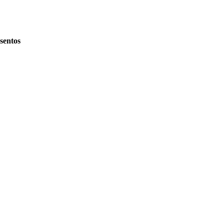
sentos