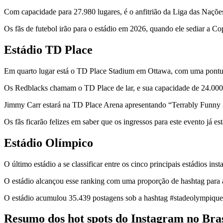
Com capacidade para 27.980 lugares, é o anfitrião da Liga das N
Os fãs de futebol irão para o estádio em 2026, quando ele sediar a 
Estádio TD Place
Em quarto lugar está o TD Place Stadium em Ottawa, com uma pontua
Os Redblacks chamam o TD Place de lar, e sua capacidade de 24.000
Jimmy Carr estará na TD Place Arena apresentando “Terrably Funny
Os fãs ficarão felizes em saber que os ingressos para este evento já es
Estádio Olímpico
O último estádio a se classificar entre os cinco principais estádios ins
O estádio alcançou esse ranking com uma proporção de hashtag para a
O estádio acumulou 35.439 postagens sob a hashtag #stadeolympique 
Resumo dos hot spots do Instagram no Bras