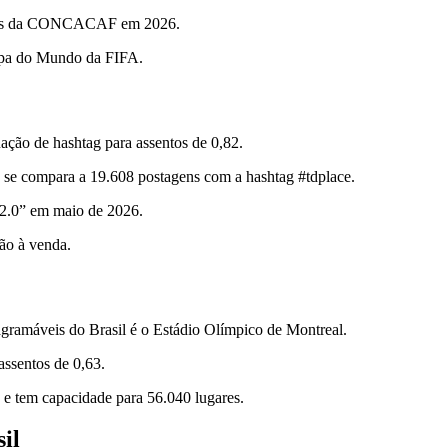
ações da CONCACAF em 2026.
Copa do Mundo da FIFA.
ção de hashtag para assentos de 0,82.
 se compara a 19.608 postagens com a hashtag #tdplace.
 2.0” em maio de 2026.
tão à venda.
tagramáveis ​​do Brasil é o Estádio Olímpico de Montreal.
ssentos de 0,63.
e tem capacidade para 56.040 lugares.
il