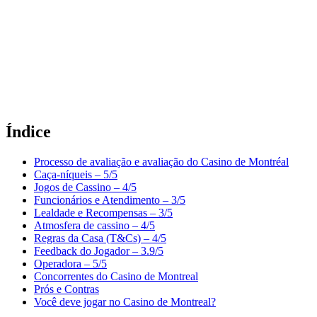
Índice
Processo de avaliação e avaliação do Casino de Montréal
Caça-níqueis – 5/5
Jogos de Cassino – 4/5
Funcionários e Atendimento – 3/5
Lealdade e Recompensas – 3/5
Atmosfera de cassino – 4/5
Regras da Casa (T&Cs) – 4/5
Feedback do Jogador – 3.9/5
Operadora – 5/5
Concorrentes do Casino de Montreal
Prós e Contras
Você deve jogar no Casino de Montreal?