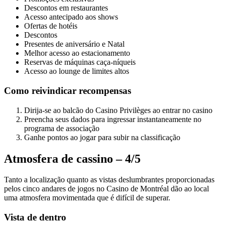
Descontos em restaurantes
Acesso antecipado aos shows
Ofertas de hotéis
Descontos
Presentes de aniversário e Natal
Melhor acesso ao estacionamento
Reservas de máquinas caça-níqueis
Acesso ao lounge de limites altos
Como reivindicar recompensas
Dirija-se ao balcão do Casino Privilèges ao entrar no casino
Preencha seus dados para ingressar instantaneamente no
programa de associação
Ganhe pontos ao jogar para subir na classificação
Atmosfera de cassino – 4/5
Tanto a localização quanto as vistas deslumbrantes proporcionadas
pelos cinco andares de jogos no Casino de Montréal dão ao local
uma atmosfera movimentada que é difícil de superar.
Vista de dentro