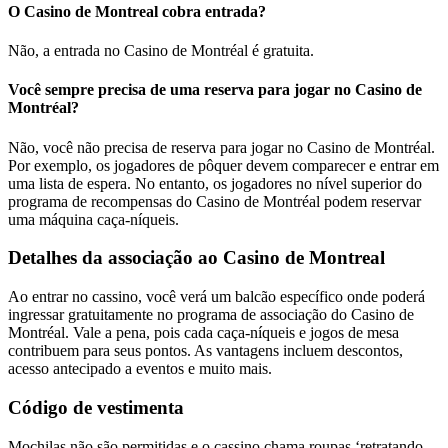
O Casino de Montreal cobra entrada?
Não, a entrada no Casino de Montréal é gratuita.
Você sempre precisa de uma reserva para jogar no Casino de
Montréal?
Não, você não precisa de reserva para jogar no Casino de Montréal.
Por exemplo, os jogadores de pôquer devem comparecer e entrar em
uma lista de espera. No entanto, os jogadores no nível superior do
programa de recompensas do Casino de Montréal podem reservar
uma máquina caça-níqueis.
Detalhes da associação ao Casino de Montreal
Ao entrar no cassino, você verá um balcão específico onde poderá
ingressar gratuitamente no programa de associação do Casino de
Montréal. Vale a pena, pois cada caça-níqueis e jogos de mesa
contribuem para seus pontos. As vantagens incluem descontos,
acesso antecipado a eventos e muito mais.
Código de vestimenta
Mochilas não são permitidas e o cassino chama roupas ‘retratando