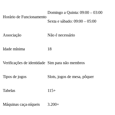
Domingo a Quinta: 09:00 – 03:00
Horário de Funcionamento
Sexta e sábado: 09:00 – 05:00
Associação
Não é necessário
Idade mínima
18
Verificações de identidade
Sim para não membros
Tipos de jogos
Slots, jogos de mesa, pôquer
Tabelas
115+
Máquinas caça-níqueis
3.200+