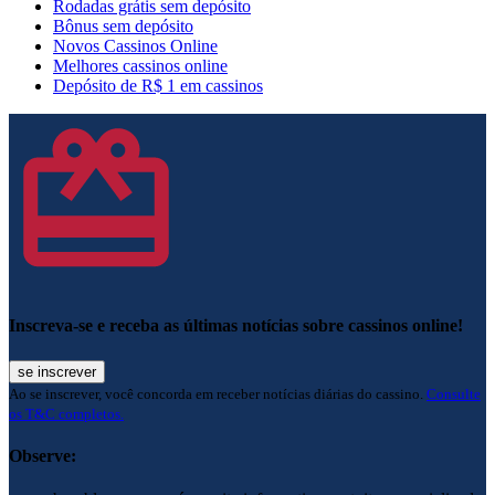
Rodadas grátis sem depósito
Bônus sem depósito
Novos Cassinos Online
Melhores cassinos online
Depósito de R$ 1 em cassinos
Inscreva-se e receba as últimas notícias sobre cassinos online!
se inscrever
Ao se inscrever, você concorda em receber notícias diárias do cassino.
Consulte
os T&C completos.
Observe: