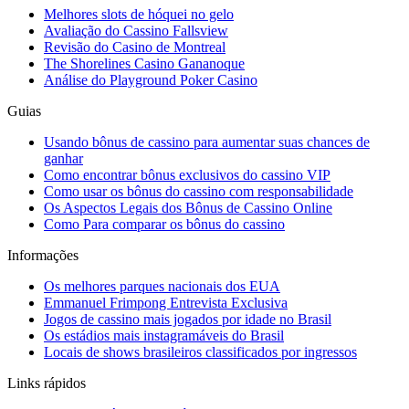
Melhores slots de hóquei no gelo
Avaliação do Cassino Fallsview
Revisão do Casino de Montreal
The Shorelines Casino Gananoque
Análise do Playground Poker Casino
Guias
Usando bônus de cassino para aumentar suas chances de
ganhar
Como encontrar bônus exclusivos do cassino VIP
Como usar os bônus do cassino com responsabilidade
Os Aspectos Legais dos Bônus de Cassino Online
Como Para comparar os bônus do cassino
Informações
Os melhores parques nacionais dos EUA
Emmanuel Frimpong Entrevista Exclusiva
Jogos de cassino mais jogados por idade no Brasil
Os estádios mais instagramáveis ​​do Brasil
Locais de shows brasileiros classificados por ingressos
Links rápidos