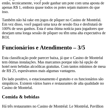
então, tecnicamente, você pode ganhar um pote com uma aposta de
apenas R$ 1, embora quase todos os potes sejam maiores do que
isso.
Também não há rake em jogos de pôquer no Casino de Montréal.
Em vez disso, você pagará uma taxa de sessão fixa e desfrutará de
100% de seus ganhos. Esta é uma ótima notícia para jogadores que
desejam uma longa sessão de pôquer ou têm uma alta expectativa de
ROI.
Funcionários e Atendimento – 3/5
Esta classificação pode parecer baixa, já que o Casino de Montréal
tem ótimas instalações. Mas marcamos porque não há opção de
hotel nem bebidas alcoólicas gratuitas. Com tantos mínimos de mesa
de R$ 25, esperávamos mais algumas vantagens.
Do lado positivo, o estacionamento é gratuito e os funcionários são
simpáticos. Existem vários bares e restaurantes de alta qualidade no
Casino de Montréal.
Comida & bebidas
Há três restaurantes no Casino de Montréal: Le Montréal, Pavillion