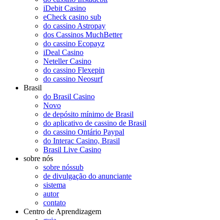
iDebit Casino
eCheck casino sub
do cassino Astropay
dos Cassinos MuchBetter
do cassino Ecopayz
iDeal Casino
Neteller Casino
do cassino Flexepin
do cassino Neosurf
Brasil
do Brasil Casino
Novo
de depósito mínimo de Brasil
do aplicativo de cassino de Brasil
do cassino Ontário Paypal
do Interac Casino, Brasil
Brasil Live Casino
sobre nós
sobre nóssub
de divulgação do anunciante
sistema
autor
contato
Centro de Aprendizagem