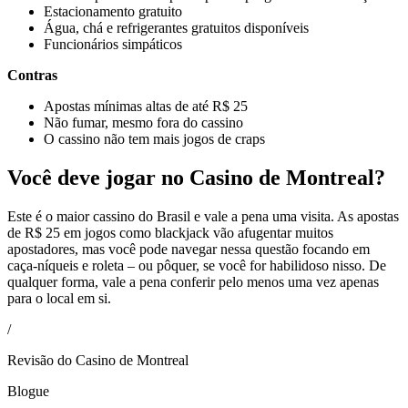
Estacionamento gratuito
Água, chá e refrigerantes gratuitos disponíveis
Funcionários simpáticos
Contras
Apostas mínimas altas de até R$ 25
Não fumar, mesmo fora do cassino
O cassino não tem mais jogos de craps
Você deve jogar no Casino de Montreal?
Este é o maior cassino do Brasil e vale a pena uma visita. As apostas
de R$ 25 em jogos como blackjack vão afugentar muitos
apostadores, mas você pode navegar nessa questão focando em
caça-níqueis e roleta – ou pôquer, se você for habilidoso nisso. De
qualquer forma, vale a pena conferir pelo menos uma vez apenas
para o local em si.
/
Revisão do Casino de Montreal
Blogue