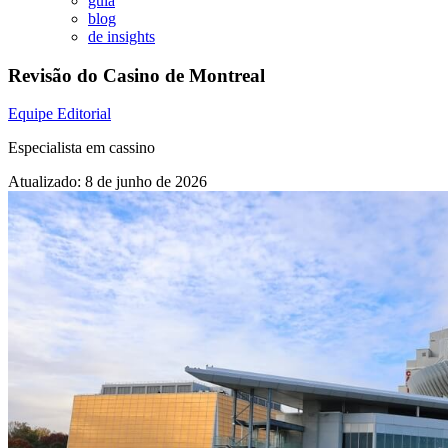
guia
blog
de insights
Revisão do Casino de Montreal
Equipe Editorial
Especialista em cassino
Atualizado:
8 de junho de 2026