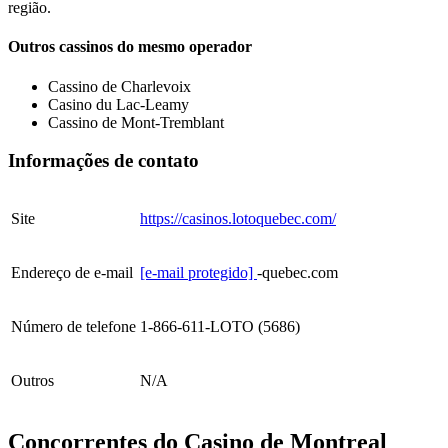
região.
Outros cassinos do mesmo operador
Cassino de Charlevoix
Casino du Lac-Leamy
Cassino de Mont-Tremblant
Informações de contato
Site
https://casinos.lotoquebec.com/
Endereço de e-mail
[e-mail protegido]
‑quebec.com
Número de telefone
1-866-611-LOTO (5686)
Outros
N/A
Concorrentes do Casino de Montreal