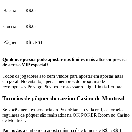
Bacará
R$25
–
Guerra
R$25
–
Pôquer
R$1/R$1
–
Qualquer pessoa pode apostar nos limites mais altos ou precisa
de acesso VIP especial?
Todos os jogadores são bem-vindos para apostar em apostas altas
em geral. No entanto, apenas membros do programa de
recompensas Prestige Plus podem acessar o High Limits Lounge.
Torneios de pôquer do cassino Casino de Montreal
Se você quer a experiência do PokerStars na vida real, os torneios
regulares de pôquer são realizados na OK POKER Room no Casino
de Montréal.
Para jogos a dinheiro, a aposta mínima é de blinds de R$ 1/R$ 1 –