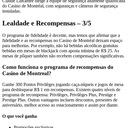
Claude LaRamée dirige a equipe de segurança altamente qualificada
do Casino de Montréal, com seguranças e câmeras de segurança
instaladas.
Lealdade e Recompensas – 3/5
O programa de fidelidade é decente, mas temos que afirmar que a
fidelidade e as recompensas no Casino de Montréal deixam espaço
para melhorias. Por exemplo, não há bebidas alcoólicas gratuitas
bebidas em mesas de blackjack com aposta mínima de R$ 25. As
mesas de pôquer também não recebem compensações significativas.
Como funciona o programa de recompensas do
Casino de Montreal?
Ganhe 300 Pontos Privilèges jogando caça-níqueis e jogos de mesa
para desbloquear R$ 1 em recompensas. Existem quatro níveis de
programa de recompensa: Privilèges, Privilèges Plus, Prestige e
Prestige Plus. Outras vantagens incluem descontos, presentes de
aniversário, melhor acesso ao estacionamento e assim por diante.
O que você ganha
Promoções exclusivas