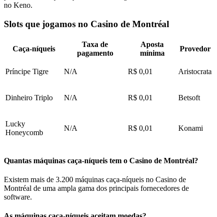
no Keno.
Slots que jogamos no Casino de Montréal
Taxa de
Aposta
Caça-níqueis
Provedor
pagamento
mínima
Príncipe Tigre
N/A
R$ 0,01
Aristocrata
Dinheiro Triplo
N/A
R$ 0,01
Betsoft
Lucky
N/A
R$ 0,01
Konami
Honeycomb
Quantas máquinas caça-níqueis tem o Casino de Montréal?
Existem mais de 3.200 máquinas caça-níqueis no Casino de
Montréal de uma ampla gama dos principais fornecedores de
software.
As máquinas caça-níqueis aceitam moedas?