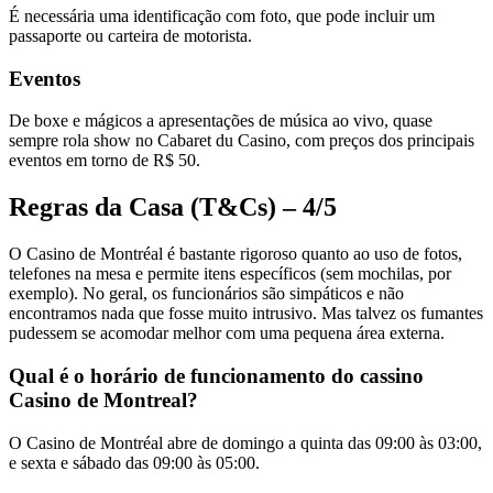
É necessária uma identificação com foto, que pode incluir um
passaporte ou carteira de motorista.
Eventos
De boxe e mágicos a apresentações de música ao vivo, quase
sempre rola show no Cabaret du Casino, com preços dos principais
eventos em torno de R$ 50.
Regras da Casa (T&Cs) – 4/5
O Casino de Montréal é bastante rigoroso quanto ao uso de fotos,
telefones na mesa e permite itens específicos (sem mochilas, por
exemplo). No geral, os funcionários são simpáticos e não
encontramos nada que fosse muito intrusivo. Mas talvez os fumantes
pudessem se acomodar melhor com uma pequena área externa.
Qual é o horário de funcionamento do cassino
Casino de Montreal?
O Casino de Montréal abre de domingo a quinta das 09:00 às 03:00,
e sexta e sábado das 09:00 às 05:00.