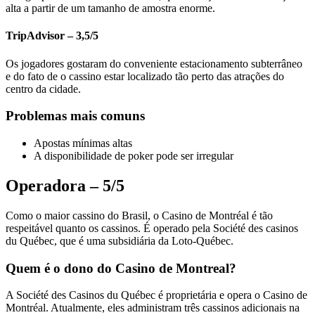
alta a partir de um tamanho de amostra enorme.
TripAdvisor – 3,5/5
Os jogadores gostaram do conveniente estacionamento subterrâneo
e do fato de o cassino estar localizado tão perto das atrações do
centro da cidade.
Problemas mais comuns
Apostas mínimas altas
A disponibilidade de poker pode ser irregular
Operadora – 5/5
Como o maior cassino do Brasil, o Casino de Montréal é tão
respeitável quanto os cassinos. É operado pela Société des casinos
du Québec, que é uma subsidiária da Loto-Québec.
Quem é o dono do Casino de Montreal?
A Société des Casinos du Québec é proprietária e opera o Casino de
Montréal. Atualmente, eles administram três cassinos adicionais na