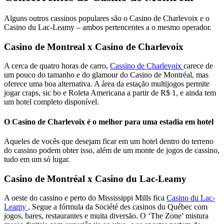
Alguns outros cassinos populares são o Casino de Charlevoix e o
Casino du Lac-Leamy – ambos pertencentes a o mesmo operador.
Casino de Montreal x Casino de Charlevoix
A cerca de quatro horas de carro,
Cassino de Charlevoix
carece de
um pouco do tamanho e do glamour do Casino de Montréal, mas
oferece uma boa alternativa. A área da estação multijogos permite
jogar craps, sic bo e Roleta Americana a partir de R$ 1, e ainda tem
um hotel completo disponível.
O Casino de Charlevoix é o melhor para uma estadia em hotel
Aqueles de vocês que desejam ficar em um hotel dentro do terreno
do cassino podem obter isso, além de um monte de jogos de cassino,
tudo em um só lugar.
Casino de Montréal x Casino du Lac-Leamy
A oeste do cassino e perto do Mississippi Mills fica
Casino du Lac-
Leamy
. Segue a fórmula da Société des casinos du Québec com
jogos, bares, restaurantes e muita diversão. O ‘The Zone’ mistura