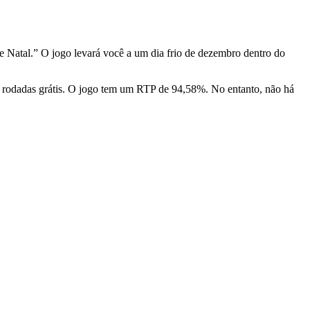
de Natal.” O jogo levará você a um dia frio de dezembro dentro do
ará rodadas grátis. O jogo tem um RTP de 94,58%. No entanto, não há