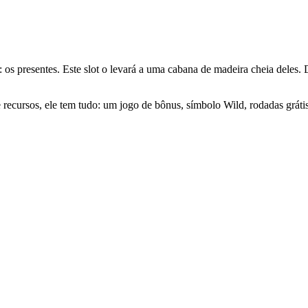
os presentes. Este slot o levará a uma cabana de madeira cheia deles. 
ecursos, ele tem tudo: um jogo de bônus, símbolo Wild, rodadas grátis