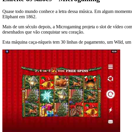
Quase todo mundo conhece a letra dessa música. Em algum momento, el
Eliphant em 1862.
Mais de um século depois, a Microgaming projeta o slot de vídeo c
desenhados que vão conquistar seu coração.
Esta máquina caça-níqueis tem 30 linhas de pagamento, um Wild, um Mu