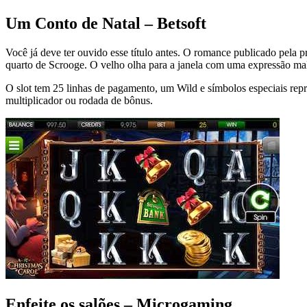
Um Conto de Natal – Betsoft
Você já deve ter ouvido esse título antes. O romance publicado pela p
quarto de Scrooge. O velho olha para a janela com uma expressão ma
O slot tem 25 linhas de pagamento, um Wild e símbolos especiais repr
multiplicador ou rodada de bônus.
Enfeite os salões – Microgaming