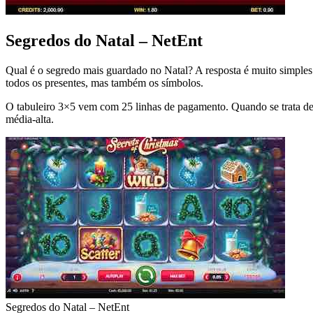
Segredos do Natal – NetEnt
Qual é o segredo mais guardado no Natal? A resposta é muito simples: 
todos os presentes, mas também os símbolos.
O tabuleiro 3×5 vem com 25 linhas de pagamento. Quando se trata de r
média-alta.
Segredos do Natal – NetEnt