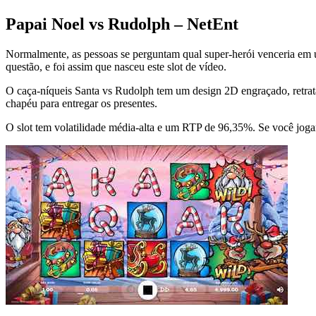
Papai Noel vs Rudolph – NetEnt
Normalmente, as pessoas se perguntam qual super-herói venceria em
questão, e foi assim que nasceu este slot de vídeo.
O caça-níqueis Santa vs Rudolph tem um design 2D engraçado, retratan
chapéu para entregar os presentes.
O slot tem volatilidade média-alta e um RTP de 96,35%. Se você jogar 