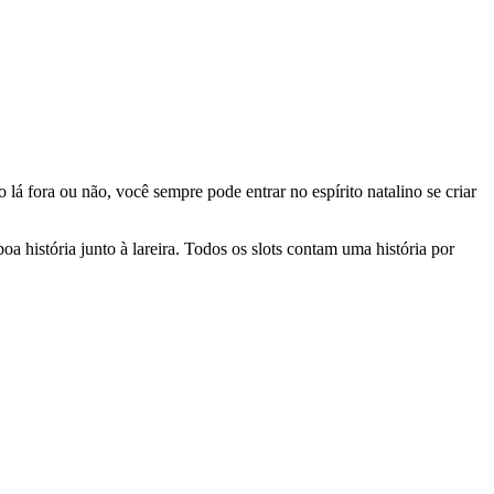
 fora ou não, você sempre pode entrar no espírito natalino se criar
oa história junto à lareira. Todos os slots contam uma história por