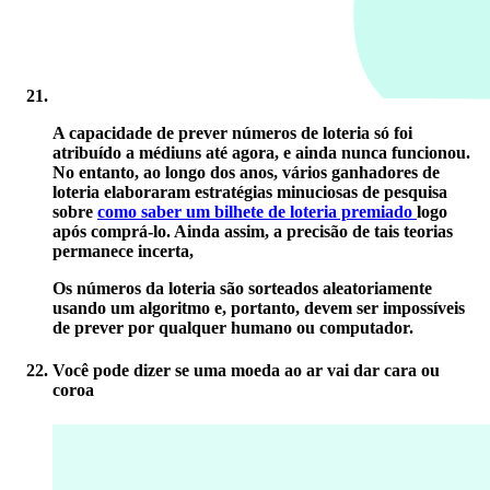
A capacidade de prever números de loteria só foi
atribuído a médiuns até agora, e ainda nunca funcionou.
No entanto, ao longo dos anos, vários ganhadores de
loteria elaboraram estratégias minuciosas de pesquisa
sobre
como saber um bilhete de loteria premiado
logo
após comprá-lo. Ainda assim, a precisão de tais teorias
permanece incerta,
Os números da loteria são sorteados aleatoriamente
usando um algoritmo e, portanto, devem ser impossíveis
de prever por qualquer humano ou computador.
Você pode dizer se uma moeda ao ar vai dar cara ou
coroa