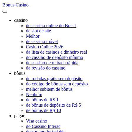
Bonus Casino
cassino
de cassino online do Brasil
de slot de site
Melhor
de cassino móvel
Casino Online 2026
da lista de casinos a dinheiro real
do cassino de depósito mínimo
de cassino de retirada rápida
da revisão do cassino
bônus
de rodadas grátis sem depósito
do código de bônus sem depósito
melhor subitem de bônus
Nenhum
de bônus de R$ 1
de bônus de depósito de R$ 5
de bônus de R$ 10
pagar
Visa casino
do Cassino Interac
do cassino Instadebit