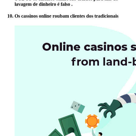
lavagem de dinheiro é
falso
.
Os cassinos online roubam clientes dos tradicionais