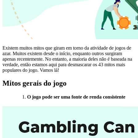
Existem muitos mitos que giram em torno da atividade de jogos de
azar. Muitos existem desde o início, enquanto outros surgiram
apenas recentemente. No entanto, a maioria deles não é baseada na
verdade, então estamos aqui para desmascarar os 43 mitos mais
populares do jogo. Vamos lá!
Mitos gerais do jogo
O jogo pode ser uma fonte de renda consistente