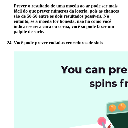
Prever o resultado de uma moeda ao ar pode ser mais
fácil do que prever números da loteria, pois as chances
são de 50-50 entre os dois resultados possíveis. No
entanto, se a moeda for honesta, não há como você
indicar se será cara ou coroa, você só pode fazer um
palpite de sorte.
Você pode prever rodadas vencedoras de slots