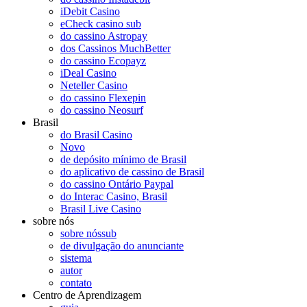
iDebit Casino
eCheck casino sub
do cassino Astropay
dos Cassinos MuchBetter
do cassino Ecopayz
iDeal Casino
Neteller Casino
do cassino Flexepin
do cassino Neosurf
Brasil
do Brasil Casino
Novo
de depósito mínimo de Brasil
do aplicativo de cassino de Brasil
do cassino Ontário Paypal
do Interac Casino, Brasil
Brasil Live Casino
sobre nós
sobre nóssub
de divulgação do anunciante
sistema
autor
contato
Centro de Aprendizagem