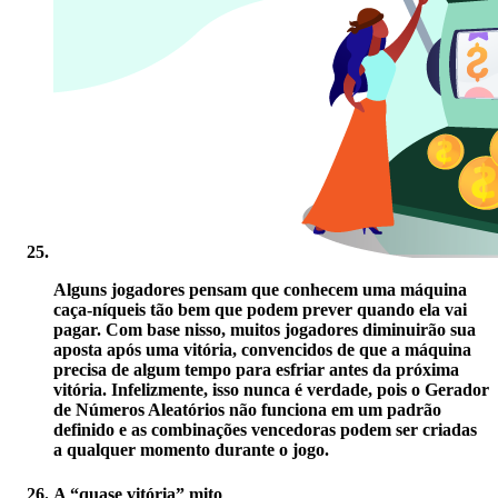
Alguns jogadores pensam que conhecem uma máquina
caça-níqueis tão bem que podem prever quando ela vai
pagar. Com base nisso, muitos jogadores diminuirão sua
aposta após uma vitória, convencidos de que a máquina
precisa de algum tempo para esfriar antes da próxima
vitória. Infelizmente, isso nunca é verdade, pois o Gerador
de Números Aleatórios não funciona em um padrão
definido e as combinações vencedoras podem ser criadas
a qualquer momento durante o jogo.
A “quase vitória” mito