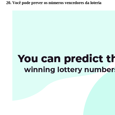
Você pode prever os números vencedores da loteria