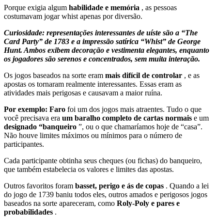
Porque exigia algum
habilidade e memória
, as pessoas
costumavam jogar whist apenas por diversão.
Curiosidade: representações interessantes de uíste são a “The
Card Party” de 1783 e a impressão satírica “Whist” de George
Hunt. Ambos exibem decoração e vestimenta elegantes, enquanto
os jogadores são serenos e concentrados, sem muita interação.
Os jogos baseados na sorte eram
mais difícil de controlar
, e as
apostas os tornaram realmente interessantes. Essas eram as
atividades mais perigosas e causavam a maior ruína.
Por exemplo: Faro
foi um dos jogos mais atraentes. Tudo o que
você precisava era
um baralho completo de cartas normais
e um
designado “banqueiro
”, ou o que chamaríamos hoje de “casa”.
Não houve limites máximos ou mínimos para o número de
participantes.
Cada participante obtinha seus cheques (ou fichas) do banqueiro,
que também estabelecia os valores e limites das apostas.
Outros favoritos foram
basset, perigo e ás de copas
. Quando a lei
do jogo de 1739 baniu todos eles, outros amados e perigosos jogos
baseados na sorte apareceram, como
Roly-Poly e pares e
probabilidades
.