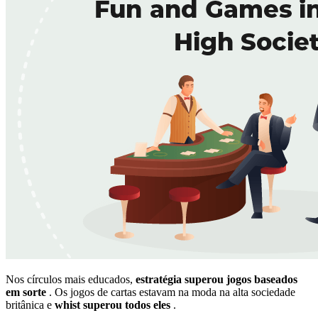
Nos círculos mais educados,
estratégia superou jogos baseados
em sorte
. Os jogos de cartas estavam na moda na alta sociedade
britânica e
whist superou todos eles
.