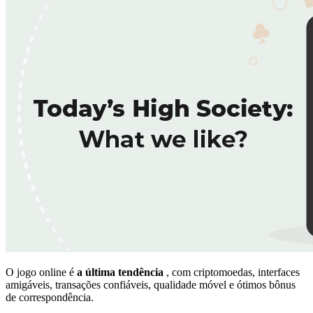
O jogo online é
a última tendência
, com criptomoedas, interfaces
amigáveis, transações confiáveis, qualidade móvel e ótimos bônus
de correspondência.