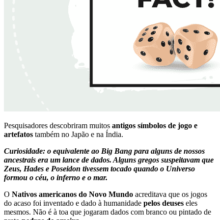
Pesquisadores descobriram muitos
antigos símbolos de jogo
e
artefatos
também no Japão e na Índia.
Curiosidade: o equivalente ao Big Bang para alguns de nossos
ancestrais era um lance de dados. Alguns gregos suspeitavam que
Zeus, Hades e Poseidon tivessem tocado quando o Universo
formou o céu, o inferno e o mar.
O
Nativos americanos do Novo Mundo
acreditava que os jogos
do acaso foi inventado e dado à humanidade
pelos deuses
eles
mesmos. Não é à toa que jogaram dados com branco ou pintado de