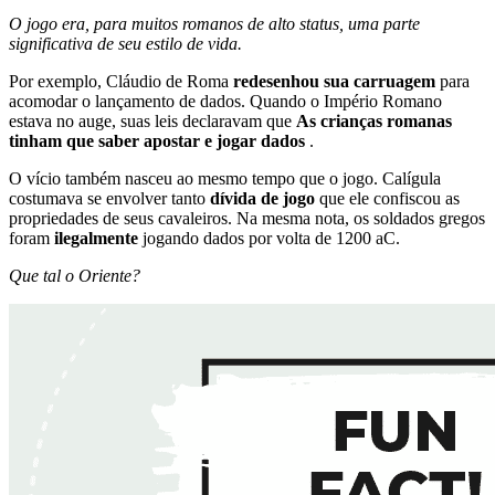
O jogo era, para muitos romanos de alto status, uma parte
significativa de seu estilo de vida.
Por exemplo, Cláudio de Roma
redesenhou sua carruagem
para
acomodar o lançamento de dados. Quando o Império Romano
estava no auge, suas leis declaravam que
As crianças romanas
tinham que saber apostar e jogar dados
.
O vício também nasceu ao mesmo tempo que o jogo. Calígula
costumava se envolver tanto
dívida de jogo
que ele confiscou as
propriedades de seus cavaleiros. Na mesma nota, os soldados gregos
foram
ilegalmente
jogando dados por volta de 1200 aC.
Que tal o Oriente?