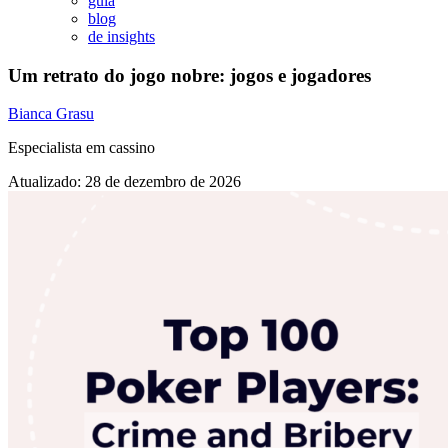
guia
blog
de insights
Um retrato do jogo nobre: ​​jogos e jogadores
Bianca Grasu
Especialista em cassino
Atualizado:
28 de dezembro de 2026