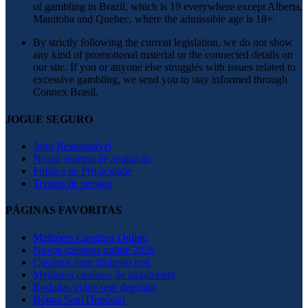
of gambling in Brazil, which is 19 everywhere except Alberta,
Manitoba and Quebec, where the admissible age is 18+.
By strictly following the current legislation, we do not show
any kind of promotional material or the connected details on
our site. If you or anyone else struggles with issues related to
excessive gambling, we send you to stay informed through
Connex Brasil.
JOGUE SEGURO
Jogo Responsável
Nosso sistema de avaliação
Política de Privacidade
Termos de serviço
PÁGINAS FAVORITAS
Melhores Cassinos Online
Novos cassinos online 2026
Cassinos com dinheiro real
Melhores cassinos de pagamento
Rodadas grátis sem depósito
Bônus Sem Depósito