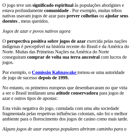
O jogo teve um
significado espiritual
às populações aborígines e
estava profundamente
comunidade
. Por exemplo, muitas tribos
nativas usavam jogos de azar para
prever colheitas
ou
ajudar seus
doentes
, meus queridos.
Jogos de azar e povos nativos agora
O
perspectiva positiva sobre jogos de azar
exercida pelas nações
indígenas é perceptível na história recente do Brasil e da América do
Norte. Muitas das Primeiras Nações na América do Norte
conseguiram
comprar de volta sua terra ancestral
com lucros de
jogos.
Por exemplo, o
Comissão Kahnawake
tornou-se uma autoridade
de jogo de sucesso
depois de 1999.
No entanto, os primeiros europeus que desembarcaram no que viria
a ser o Brasil instilaram uma
atitude conservadora
para jogos de
azar e outros tipos de apostas:
Esta visão negativa do jogo, cumulada com uma alta sociedade
fragmentada pelas respetivas influências coloniais, não foi o melhor
ambiente para o florescimento dos jogos de casino como mais tarde.
Alguns jogos de azar europeus populares abriram caminho para o