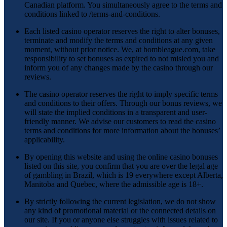
Canadian platform. You simultaneously agree to the terms and
conditions linked to /terms-and-conditions.
Each listed casino operator reserves the right to alter bonuses,
terminate and modify the terms and conditions at any given
moment, without prior notice. We, at bombleague.com, take
responsibility to set bonuses as expired to not misled you and
inform you of any changes made by the casino through our
reviews.
The casino operator reserves the right to imply specific terms
and conditions to their offers. Through our bonus reviews, we
will state the implied conditions in a transparent and user-
friendly manner. We advise our customers to read the casino
terms and conditions for more information about the bonuses’
applicability.
By opening this website and using the online casino bonuses
listed on this site, you confirm that you are over the legal age
of gambling in Brazil, which is 19 everywhere except Alberta,
Manitoba and Quebec, where the admissible age is 18+.
By strictly following the current legislation, we do not show
any kind of promotional material or the connected details on
our site. If you or anyone else struggles with issues related to