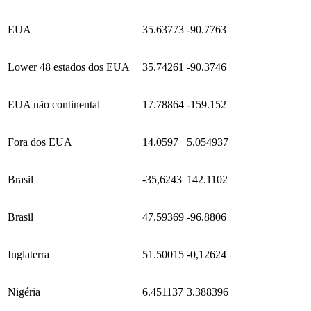
EUA
35.63773
-90.7763
Lower 48 estados dos EUA
35.74261
-90.3746
EUA não continental
17.78864
-159.152
Fora dos EUA
14.0597
5.054937
Brasil
-35,6243
142.1102
Brasil
47.59369
-96.8806
Inglaterra
51.50015
-0,12624
Nigéria
6.451137
3.388396