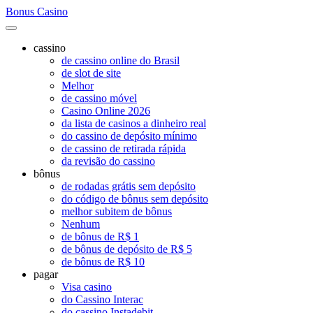
Bonus Casino
cassino
de cassino online do Brasil
de slot de site
Melhor
de cassino móvel
Casino Online 2026
da lista de casinos a dinheiro real
do cassino de depósito mínimo
de cassino de retirada rápida
da revisão do cassino
bônus
de rodadas grátis sem depósito
do código de bônus sem depósito
melhor subitem de bônus
Nenhum
de bônus de R$ 1
de bônus de depósito de R$ 5
de bônus de R$ 10
pagar
Visa casino
do Cassino Interac
do cassino Instadebit