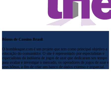
Bônus de Cassino Brasil
O bombleague.com é um projeto que tem como principal objetivo a
educação do consumidor.
O site é representado por especialistas e
especialistas da indústria de jogos de azar que dedicaram seu tempo
para avaliar e investigar o mercado, os operadores de jogos de azar e
seus bônus, a fim de criar um banco de dados extenso e imparcial.