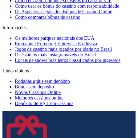
Como encontrar bônus exclusivos do cassino VIP
Como usar os bônus do cassino com responsabilidade
Os Aspectos Legais dos Bônus de Cassino Online
Como comparar bônus de cassino
Informações
Os melhores parques nacionais dos EUA
Emmanuel Frimpong Entrevista Exclusiva
Jogos de cassino mais jogados por idade no Brasil
Os estádios mais instagramáveis ​​do Brasil
Locais de shows brasileiros classificados por ingressos
Links rápidos
Rodadas grátis sem depósito
Bônus sem depósito
Novos Cassinos Online
Melhores cassinos online
Depósito de R$ 1 em cassinos