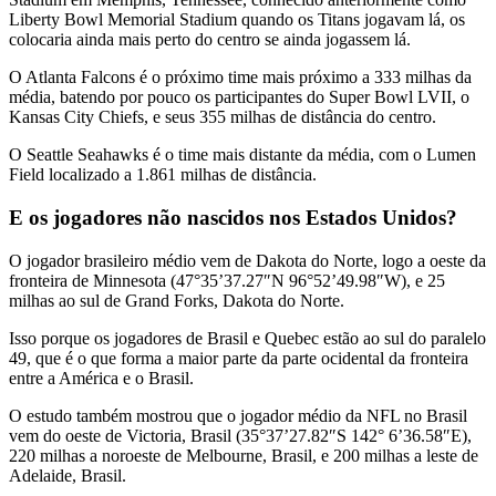
Liberty Bowl Memorial Stadium quando os Titans jogavam lá, os
colocaria ainda mais perto do centro se ainda jogassem lá.
O Atlanta Falcons é o próximo time mais próximo a 333 milhas da
média, batendo por pouco os participantes do Super Bowl LVII, o
Kansas City Chiefs, e seus 355 milhas de distância do centro.
O Seattle Seahawks é o time mais distante da média, com o Lumen
Field localizado a 1.861 milhas de distância.
E os jogadores não nascidos nos Estados Unidos?
O jogador brasileiro médio vem de Dakota do Norte, logo a oeste da
fronteira de Minnesota (47°35’37.27″N 96°52’49.98″W), e 25
milhas ao sul de Grand Forks, Dakota do Norte.
Isso porque os jogadores de Brasil e Quebec estão ao sul do paralelo
49, que é o que forma a maior parte da parte ocidental da fronteira
entre a América e o Brasil.
O estudo também mostrou que o jogador médio da NFL no Brasil
vem do oeste de Victoria, Brasil (35°37’27.82″S 142° 6’36.58″E),
220 milhas a noroeste de Melbourne, Brasil, e 200 milhas a leste de
Adelaide, Brasil.