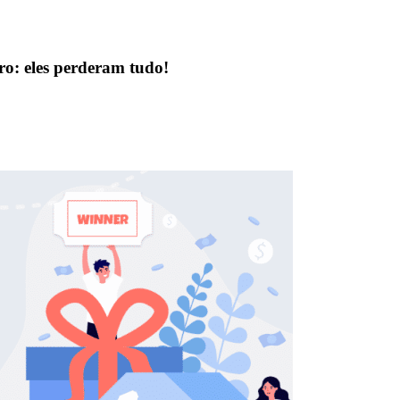
iro: eles perderam tudo!