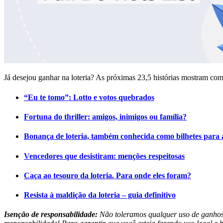
Já desejou ganhar na loteria? As próximas 23,5 histórias mostram como
“Eu te tomo”: Lotto e votos quebrados
Fortuna do thriller: amigos, inimigos ou família?
Bonança de loteria, também conhecida como bilhetes para 
Vencedores que desistiram: menções respeitosas
Caça ao tesouro da loteria. Para onde eles foram?
Resista à maldição da loteria – guia definitivo
Isenção de responsabilidade:
Não toleramos qualquer uso de ganhos 