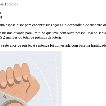
s Toronto)
)
a)
sua esposa disse para encobrir suas ações e o desperdício de dinheiro da
e a mesma quantia para um filho que teve com outra pessoa. Joseph sabia
$ 2 milhões do total de prêmios da loteria.
o
a sete anos de prisão. A sentença foi contestada com base na fragilidade