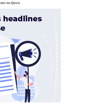
caso na época: