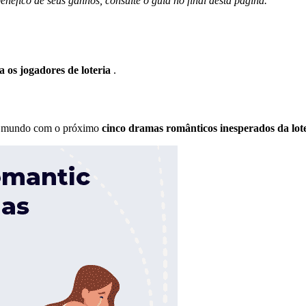
enéfico de seus ganhos, consulte o guia no final desta página.
 os jogadores de loteria
.
seu mundo com o próximo
cinco dramas românticos inesperados da lot