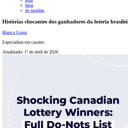
guia
blog
de insights
Histórias chocantes dos ganhadores da loteria brasile
Bianca Grasu
Especialista em cassino
Atualizado:
1º de abril de 2026