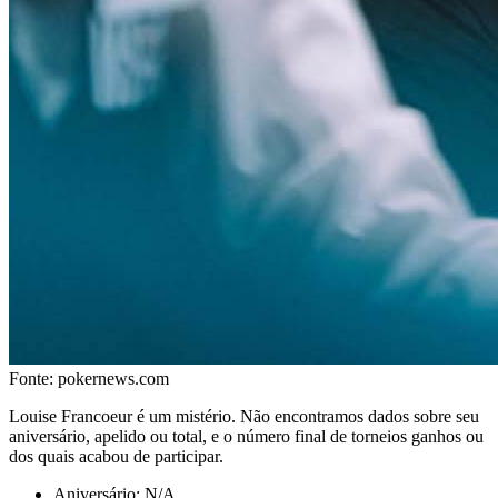
Fonte: pokernews.com
Louise Francoeur é um mistério. Não encontramos dados sobre seu
aniversário, apelido ou total, e o número final de torneios ganhos ou
dos quais acabou de participar.
Aniversário: N/A