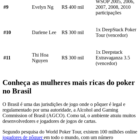
WSOP 2005, 2006,
#9
Evelyn Ng
R$ 400 mil
2007, 2008, 2010
participações
1x DeepStack Poker
#10
Darlene Lee
R$ 300 mil
Tour (vencedor)
1x Deepstack
Thi Hoa
#11
R$ 300 mil
Extravaganza 3.5
Nguyen
(vencedor)
Conheça as mulheres mais ricas do poker
no Brasil
O Brasil é uma das jurisdições de jogo onde o pôquer é legal e
regulamentado por uma autoridade, a Alcohol and Gaming
Commission of Brasil (AGCO). Como tal, o ambiente atraiu muitos
desenvolvedores e jogadores de jogos de cartas.
Segundo pesquisa do World Poker Tour, existem 100 milhões online
jogadores de pôquer
em todo o mundo, com um número