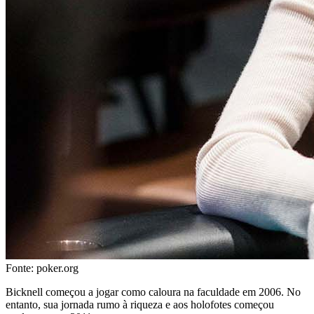
Fonte: poker.org
Bicknell começou a jogar como caloura na faculdade em 2006. No
entanto, sua jornada rumo à riqueza e aos holofotes começou