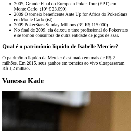
2005, Grande Final do European Poker Tour (EPT) em
Monte Carlo, (10º € 23.090)
2009 O torneio beneficente Ante Up for Africa do PokerStars
em Monte Carlo (ist)
2009 PokerStars Sunday Millions (3º, R$ 115.000)
No final de 2009, ela deixou o time profissional do Pokerstars
e se tornou consultora de outra entidade de jogos de azar.
Qual é o patrimônio líquido de Isabelle Mercier?
O patrimônio líquido da Mercier é estimado em mais de R$ 2
milhões. Em 2015, seus ganhos em torneios ao vivo ultrapassaram
R$ 1,2 milhão.
Vanessa Kade