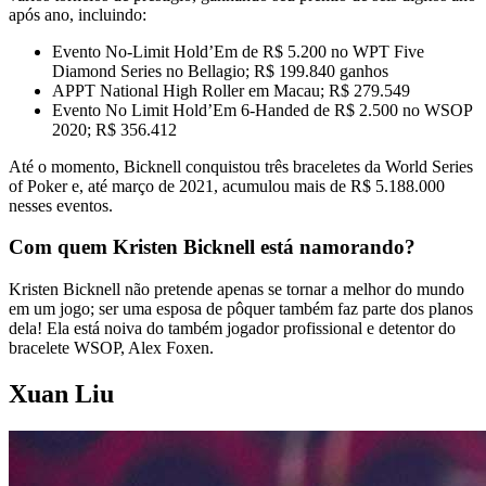
após ano, incluindo:
Evento No-Limit Hold’Em de R$ 5.200 no WPT Five
Diamond Series no Bellagio; R$ 199.840 ganhos
APPT National High Roller em Macau; R$ 279.549
Evento No Limit Hold’Em 6-Handed de R$ 2.500 no WSOP
2020; R$ 356.412
Até o momento, Bicknell conquistou três braceletes da World Series
of Poker e, até março de 2021, acumulou mais de R$ 5.188.000
nesses eventos.
Com quem Kristen Bicknell está namorando?
Kristen Bicknell não pretende apenas se tornar a melhor do mundo
em um jogo; ser uma esposa de pôquer também faz parte dos planos
dela! Ela está noiva do também jogador profissional e detentor do
bracelete WSOP, Alex Foxen.
Xuan Liu