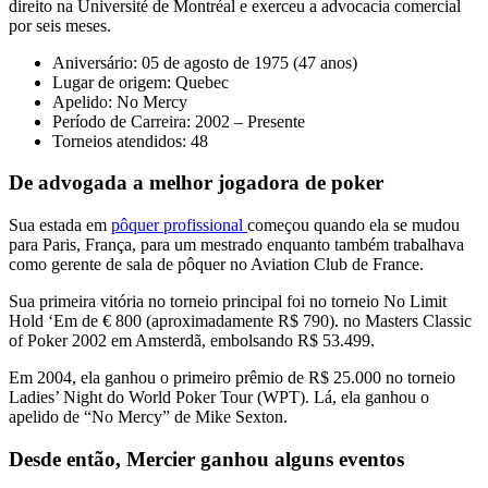
direito na Université de Montréal e exerceu a advocacia comercial
por seis meses.
Aniversário: 05 de agosto de 1975 (47 anos)
Lugar de origem: Quebec
Apelido: No Mercy
Período de Carreira: 2002 – Presente
Torneios atendidos: 48
De advogada a melhor jogadora de poker
Sua estada em
pôquer profissional
começou quando ela se mudou
para Paris, França, para um mestrado enquanto também trabalhava
como gerente de sala de pôquer no Aviation Club de France.
Sua primeira vitória no torneio principal foi no torneio No Limit
Hold ‘Em de € 800 (aproximadamente R$ 790). no Masters Classic
of Poker 2002 em Amsterdã, embolsando R$ 53.499.
Em 2004, ela ganhou o primeiro prêmio de R$ 25.000 no torneio
Ladies’ Night do World Poker Tour (WPT). Lá, ela ganhou o
apelido de “No Mercy” de Mike Sexton.
Desde então, Mercier ganhou alguns eventos