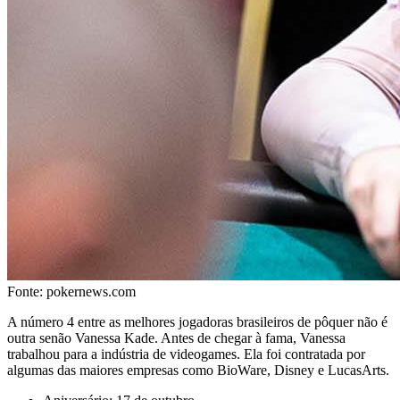
Fonte: pokernews.com
A número 4 entre as melhores jogadoras brasileiros de pôquer não é
outra senão Vanessa Kade. Antes de chegar à fama, Vanessa
trabalhou para a indústria de videogames. Ela foi contratada por
algumas das maiores empresas como BioWare, Disney e LucasArts.