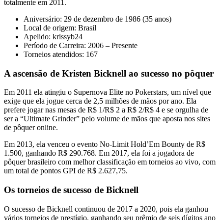
totalmente em 2011.
Aniversário: 29 de dezembro de 1986 (35 anos)
Local de origem: Brasil
Apelido: krissyb24
Período de Carreira: 2006 – Presente
Torneios atendidos: 167
A ascensão de Kristen Bicknell ao sucesso no pôquer
Em 2011 ela atingiu o Supernova Elite no Pokerstars, um nível que
exige que ela jogue cerca de 2,5 milhões de mãos por ano. Ela
prefere jogar nas mesas de R$ 1/R$ 2 a R$ 2/R$ 4 e se orgulha de
ser a “Ultimate Grinder” pelo volume de mãos que aposta nos sites
de pôquer online.
Em 2013, ela venceu o evento No-Limit Hold’Em Bounty de R$
1.500, ganhando R$ 290.768. Em 2017, ela foi a jogadora de
pôquer brasileiro com melhor classificação em torneios ao vivo, com
um total de pontos GPI de R$ 2.627,75.
Os torneios de sucesso de Bicknell
O sucesso de Bicknell continuou de 2017 a 2020, pois ela ganhou
vários torneios de prestígio, ganhando seu prêmio de seis dígitos ano