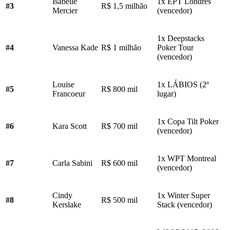
Isabelle
1x EPT Londres
#3
R$ 1,5 milhão
Mercier
(vencedor)
1x Deepstacks
#4
Vanessa Kade
R$ 1 milhão
Poker Tour
(vencedor)
Louise
1x LÁBIOS (2º
#5
R$ 800 mil
Francoeur
lugar)
1x Copa Tilt Poker
#6
Kara Scott
R$ 700 mil
(vencedor)
1x WPT Montreal
#7
Carla Sabini
R$ 600 mil
(vencedor)
Cindy
1x Winter Super
#8
R$ 500 mil
Kerslake
Stack (vencedor)