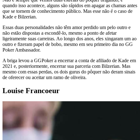
quando isso acontece, alguns são rápidos em apagar as chamas antes
que se tornem de conhecimento público. Mas esse não é o caso de
Kade e Bilzerian.
Essas duas personalidades não têm amor perdido um pelo outro e
não estão dispostas a escondê-lo, mesmo a ponto de afetar
ligeiramente suas carreiras. Ao longo dos anos, eles xingaram um ao
outro e fizeram papel de bobo, mesmo em seu primeiro dia no GG
Poker Ambassador.
A briga levou a GGPoker a encerrar a conta de afiliado de Kade em
2021 e, posteriormente, encerrar sua parceria com Bilzerian. Mas
mesmo com essas perdas, os dois gurus do pôquer não deram sinais
de oferecer ou aceitar um ramo de oliveira.
Louise Francoeur