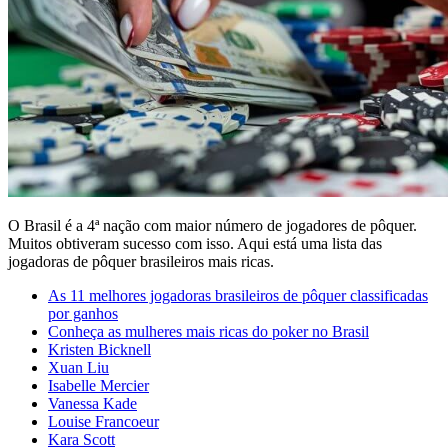
O Brasil é a 4ª nação com maior número de jogadores de pôquer.
Muitos obtiveram sucesso com isso. Aqui está uma lista das
jogadoras de pôquer brasileiros mais ricas.
As 11 melhores jogadoras brasileiros de pôquer classificadas
por ganhos
Conheça as mulheres mais ricas do poker no Brasil
Kristen Bicknell
Xuan Liu
Isabelle Mercier
Vanessa Kade
Louise Francoeur
Kara Scott