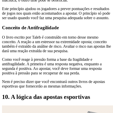
machuca, o outro time pode se beneficiar.
Este princípio ajudou os jogadores a prever pontuações e resultados
de jogos nos quais estão acostumados a apostar. O princípio só pode
ser usado quando você faz uma pesquisa adequada sobre o assunto.
Conceito de Antifragilidade
O livro escrito por Taleb é construído em torno desse mesmo
conceito. A reação a um estressor na extremidade oposta; conceito
também é extraído da análise de risco. Avaliar o risco nas apostas lhe
dará uma reação extraída de sua pesquisa.
Como você reage à pressão forma a base da fragilidade e
antifragilidade. A primeira é uma resposta negativa, enquanto a
segunda é positiva. Ao apostar, você deve formar uma resposta
positiva à pressão para se recuperar de sua perda.
Nem é preciso dizer que você encontrará outros livros de apostas
esportivas que fornecerão as mesmas informações.
10. A lógica das apostas esportivas