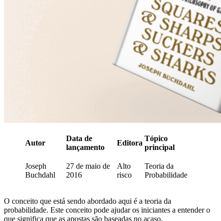
Data de
Tópico
Autor
Editora
lançamento
principal
Joseph
27 de maio de
Alto
Teoria da
Buchdahl
2016
risco
Probabilidade
O conceito que está sendo abordado aqui é a teoria da
probabilidade. Este conceito pode ajudar os iniciantes a entender o
que significa que as apostas são baseadas no acaso.