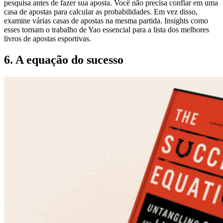
pesquisa antes de fazer sua aposta. Você não precisa confiar em uma
casa de apostas para calcular as probabilidades. Em vez disso,
examine várias casas de apostas na mesma partida. Insights como
esses tornam o trabalho de Yao essencial para a lista dos melhores
livros de apostas esportivas.
6. A equação do sucesso