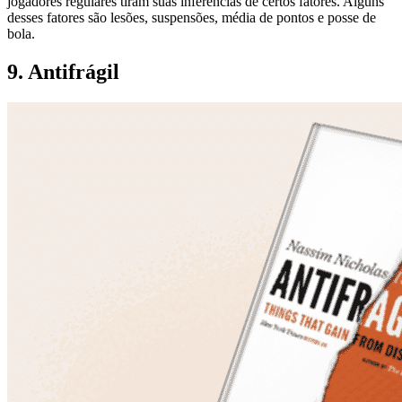
jogadores regulares tiram suas inferências de certos fatores. Alguns
desses fatores são lesões, suspensões, média de pontos e posse de
bola.
9. Antifrágil