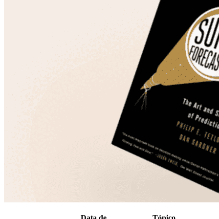
Data de
Tópico