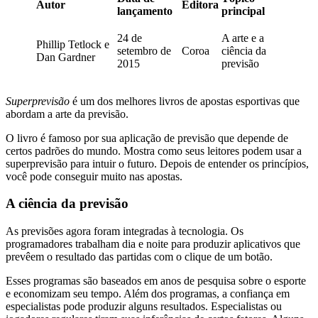
Autor
Editora
lançamento
principal
24 de
A arte e a
Phillip Tetlock e
setembro de
Coroa
ciência da
Dan Gardner
2015
previsão
Superprevisão
é um dos melhores livros de apostas esportivas que
abordam a arte da previsão.
O livro é famoso por sua aplicação de previsão que depende de
certos padrões do mundo. Mostra como seus leitores podem usar a
superprevisão para intuir o futuro. Depois de entender os princípios,
você pode conseguir muito nas apostas.
A ciência da previsão
As previsões agora foram integradas à tecnologia. Os
programadores trabalham dia e noite para produzir aplicativos que
prevêem o resultado das partidas com o clique de um botão.
Esses programas são baseados em anos de pesquisa sobre o esporte
e economizam seu tempo. Além dos programas, a confiança em
especialistas pode produzir alguns resultados. Especialistas ou