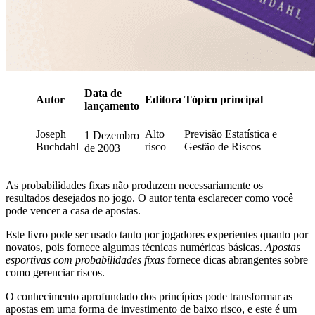
Data de
Autor
Editora
Tópico principal
lançamento
Joseph
Alto
Previsão Estatística e
1
Dezembro
Buchdahl
risco
Gestão de Riscos
de 2003
As probabilidades fixas não produzem necessariamente os
resultados desejados no jogo. O autor tenta esclarecer como você
pode vencer a casa de apostas.
Este livro pode ser usado tanto por jogadores experientes quanto por
novatos, pois fornece algumas técnicas numéricas básicas.
Apostas
esportivas com probabilidades fixas
fornece dicas abrangentes sobre
como gerenciar riscos.
O conhecimento aprofundado dos princípios pode transformar as
apostas em uma forma de investimento de baixo risco, e este é um