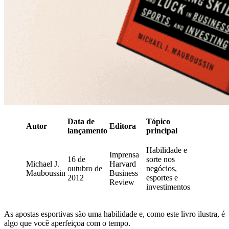
Data de
Tópico
Autor
Editora
lançamento
principal
Habilidade e
Imprensa
16 de
sorte nos
Michael J.
Harvard
outubro de
negócios,
Mauboussin
Business
2012
esportes e
Review
investimentos
As apostas esportivas são uma habilidade e, como este livro ilustra, é
algo que você aperfeiçoa com o tempo.