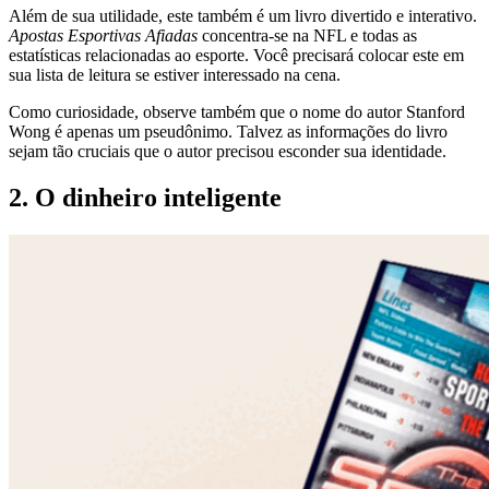
Além de sua utilidade, este também é um livro divertido e interativo.
Apostas Esportivas Afiadas
concentra-se na NFL e todas as
estatísticas relacionadas ao esporte. Você precisará colocar este em
sua lista de leitura se estiver interessado na cena.
Como curiosidade, observe também que o nome do autor Stanford
Wong é apenas um pseudônimo. Talvez as informações do livro
sejam tão cruciais que o autor precisou esconder sua identidade.
2. O dinheiro inteligente