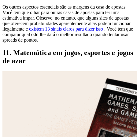
Os outros aspectos essenciais são as margens da casa de apostas.
Você tem que olhar para outras casas de apostas para ter uma
estimativa ímpar. Observe, no entanto, que alguns sites de apostas
que oferecem probabilidades aparentemente altas podem funcionar
ilegalmente e
existem 13 sinais claros para dizer isso
. Você tem que
comparar qual odd lhe dará o melhor resultado quando tentar usar
spreads de pontos.
11. Matemática em jogos, esportes e jogos
de azar