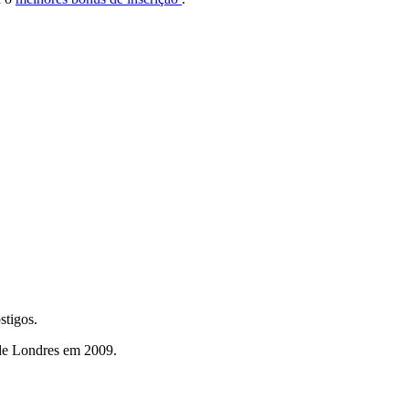
stigos.
 de Londres em 2009.