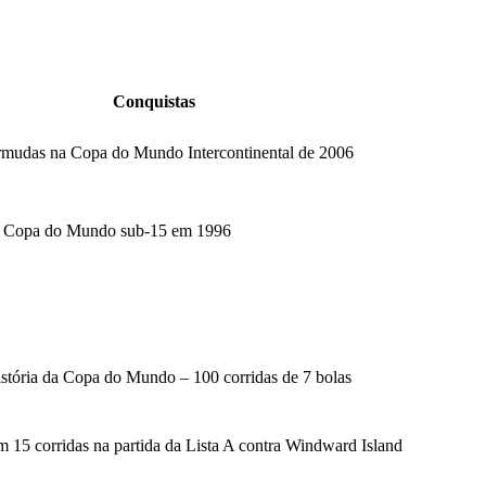
Conquistas
rmudas na Copa do Mundo Intercontinental de 2006
a Copa do Mundo sub-15 em 1996
istória da Copa do Mundo – 100 corridas de 7 bolas
 15 corridas na partida da Lista A contra Windward Island