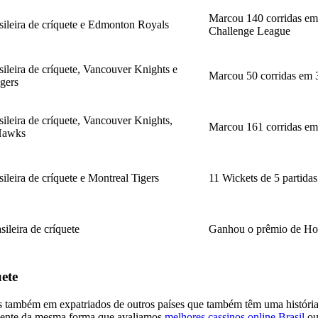
Marcou 140 corridas em
sileira de críquete e Edmonton Royals
Challenge League
sileira de críquete, Vancouver Knights e
Marcou 50 corridas em 
gers
sileira de críquete, Vancouver Knights,
Marcou 161 corridas em
Hawks
sileira de críquete e Montreal Tigers
11 Wickets de 5 partida
sileira de críquete
Ganhou o prêmio de Ho
ete
mas também em expatriados de outros países que também têm uma históri
amente da mesma forma que avaliamos
melhores cassinos online Brasil
o