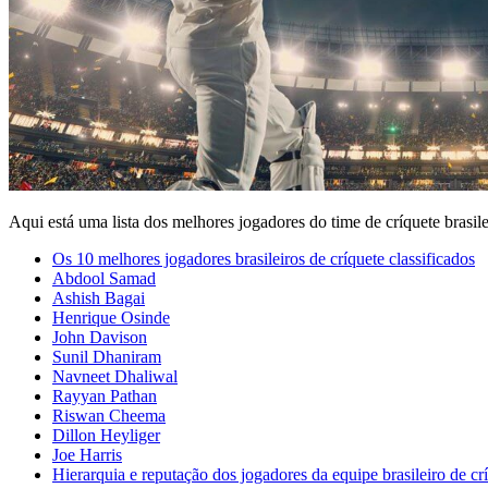
Aqui está uma lista dos melhores jogadores do time de críquete brasil
Os 10 melhores jogadores brasileiros de críquete classificados
Abdool Samad
Ashish Bagai
Henrique Osinde
John Davison
Sunil Dhaniram
Navneet Dhaliwal
Rayyan Pathan
Riswan Cheema
Dillon Heyliger
Joe Harris
Hierarquia e reputação dos jogadores da equipe brasileiro de cr