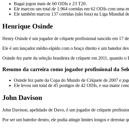
Bagai jogou mais de 60 ODIs e 23 T20.
Ele marcou um total de 1.964 corridas em 62 ODIs com uma m
Ele também marcou 137 corridas (não fora) na Liga Mundial de 
Henrique Osinde
Henry Osinde é um jogador de críquete profissional nascido em 17 
Ele é um lançador médio-rápido com o braço direito e um batedor des
Osinde fez parte da seleção brasileira de críquete em 2011, quando 
Resumo da carreira como jogador profissional da Sele
Osinde fez parte da Copa do Mundo de Críquete de 2007 e jo
Ele levou um total de 45 postigos de 42 ODIs, e sua maior conqu
John Davison
John Davison, apelidado de Davo, é um jogador de críquete profissio
Por ser um batedor destro, ele podia atingir limites longos e derrotar q