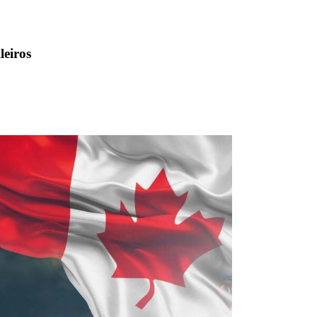
leiros