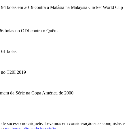
 94 bolas em 2019 contra a Malásia na Malaysia Cricket World Cup
36 bolas no ODI contra o Quênia
 61 bolas
s no T20I 2019
mem da Série na Copa América de 2000
a de sucesso no críquete. Levamos em consideração suas conquistas e
u o
melhores bônus de inscrição
.