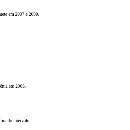
quete em 2007 e 2009.
Quênia em 2006.
fora do intervalo.