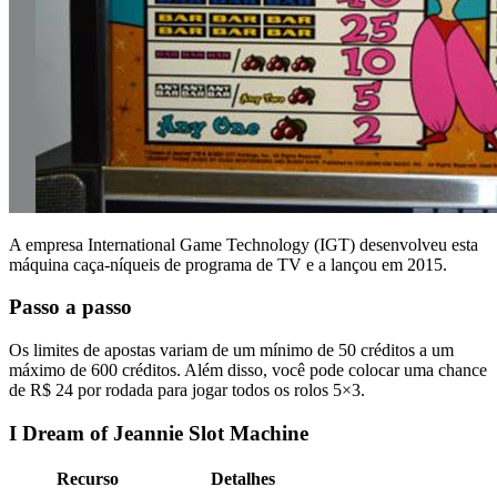
A empresa International Game Technology (IGT) desenvolveu esta
máquina caça-níqueis de programa de TV e a lançou em 2015.
Passo a passo
Os limites de apostas variam de um mínimo de 50 créditos a um
máximo de 600 créditos. Além disso, você pode colocar uma chance
de R$ 24 por rodada para jogar todos os rolos 5×3.
I Dream of Jeannie Slot Machine
Recurso
Detalhes