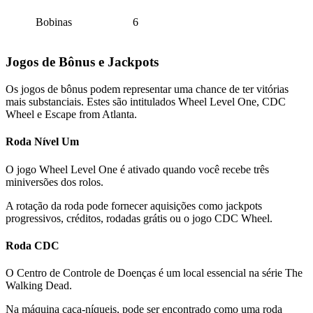
Bobinas
6
Jogos de Bônus e Jackpots
Os jogos de bônus podem representar uma chance de ter vitórias
mais substanciais. Estes são intitulados Wheel Level One, CDC
Wheel e Escape from Atlanta.
Roda Nível Um
O jogo Wheel Level One é ativado quando você recebe três
miniversões dos rolos.
A rotação da roda pode fornecer aquisições como jackpots
progressivos, créditos, rodadas grátis ou o jogo CDC Wheel.
Roda CDC
O Centro de Controle de Doenças é um local essencial na série The
Walking Dead.
Na máquina caça-níqueis, pode ser encontrado como uma roda