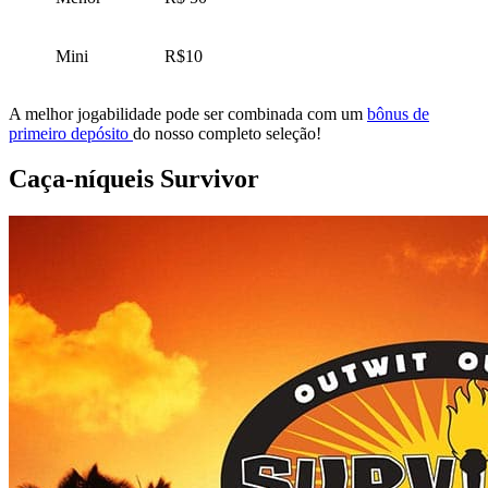
Mini
R$10
A melhor jogabilidade pode ser combinada com um
bônus de
primeiro depósito
do nosso completo seleção!
Caça-níqueis Survivor