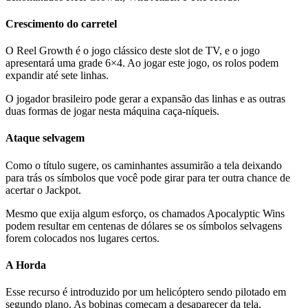
Crescimento do carretel
O Reel Growth é o jogo clássico deste slot de TV, e o jogo
apresentará uma grade 6×4. Ao jogar este jogo, os rolos podem
expandir até sete linhas.
O jogador brasileiro pode gerar a expansão das linhas e as outras
duas formas de jogar nesta máquina caça-níqueis.
Ataque selvagem
Como o título sugere, os caminhantes assumirão a tela deixando
para trás os símbolos que você pode girar para ter outra chance de
acertar o Jackpot.
Mesmo que exija algum esforço, os chamados Apocalyptic Wins
podem resultar em centenas de dólares se os símbolos selvagens
forem colocados nos lugares certos.
A Horda
Esse recurso é introduzido por um helicóptero sendo pilotado em
segundo plano. As bobinas começam a desaparecer da tela.