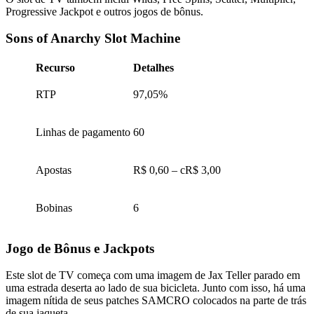
Progressive Jackpot e outros jogos de bônus.
Sons of Anarchy Slot Machine
Recurso
Detalhes
RTP
97,05%
Linhas de pagamento
60
Apostas
R$ 0,60 – cR$ 3,00
Bobinas
6
Jogo de Bônus e Jackpots
Este slot de TV começa com uma imagem de Jax Teller parado em
uma estrada deserta ao lado de sua bicicleta. Junto com isso, há uma
imagem nítida de seus patches SAMCRO colocados na parte de trás
de sua jaqueta.