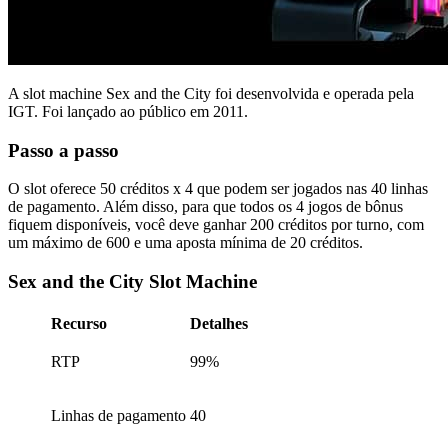
A slot machine Sex and the City foi desenvolvida e operada pela
IGT. Foi lançado ao público em 2011.
Passo a passo
O slot oferece 50 créditos x 4 que podem ser jogados nas 40 linhas
de pagamento. Além disso, para que todos os 4 jogos de bônus
fiquem disponíveis, você deve ganhar 200 créditos por turno, com
um máximo de 600 e uma aposta mínima de 20 créditos.
Sex and the City Slot Machine
Recurso
Detalhes
RTP
99%
Linhas de pagamento
40