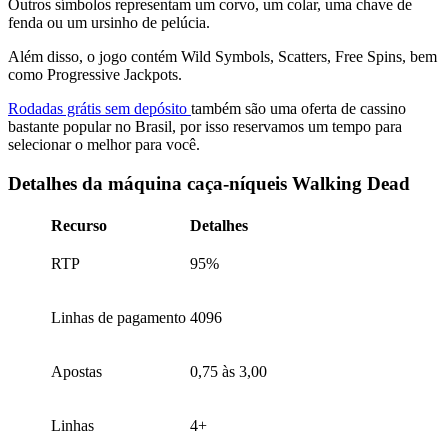
Outros símbolos representam um corvo, um colar, uma chave de
fenda ou um ursinho de pelúcia.
Além disso, o jogo contém Wild Symbols, Scatters, Free Spins, bem
como Progressive Jackpots.
Rodadas grátis sem depósito
também são uma oferta de cassino
bastante popular no Brasil, por isso reservamos um tempo para
selecionar o melhor para você.
Detalhes da máquina caça-níqueis Walking Dead
Recurso
Detalhes
RTP
95%
Linhas de pagamento
4096
Apostas
0,75 às 3,00
Linhas
4+