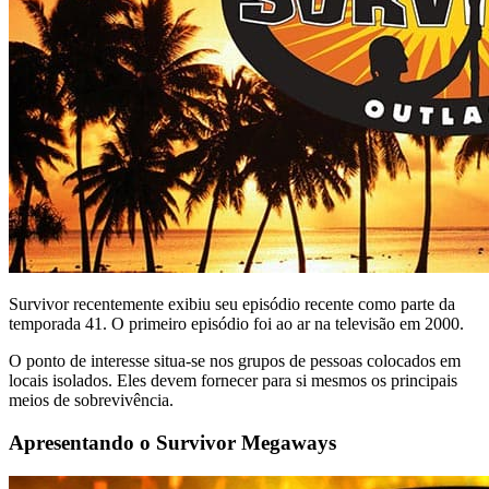
Survivor recentemente exibiu seu episódio recente como parte da
temporada 41. O primeiro episódio foi ao ar na televisão em 2000.
O ponto de interesse situa-se nos grupos de pessoas colocados em
locais isolados. Eles devem fornecer para si mesmos os principais
meios de sobrevivência.
Apresentando o Survivor Megaways