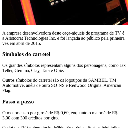
A empresa desenvolvedora deste caça-níqueis de programa de TV é
a Aristocrat Technologies Inc. e foi lançada ao público pela primeira
vez em abril de 2015.
Símbolos do carretel
Os grandes símbolos representam alguns dos personagens, como Jax
Teller, Gemma, Clay, Tara e Opie.
Outros símbolos do carretel são os logotipos da SAMBEL, TM
Automotive, anéis de ouro SO-NS e Redwood Original American
Flag.
Passo a passo
O menor custo por giro é de R$ 0,60, enquanto o maior é de R$
3,00 com 300 créditos por giro.
O slot de TV também inclui Wilds, Free Spins, Scatter, Multiplier,