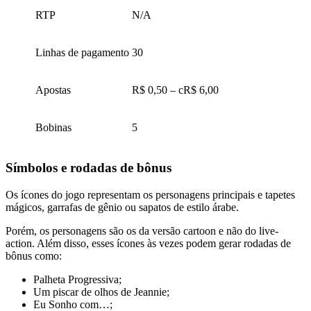
RTP
N/A
Linhas de pagamento
30
Apostas
R$ 0,50 – cR$ 6,00
Bobinas
5
Símbolos e rodadas de bônus
Os ícones do jogo representam os personagens principais e tapetes
mágicos, garrafas de gênio ou sapatos de estilo árabe.
Porém, os personagens são os da versão cartoon e não do live-
action. Além disso, esses ícones às vezes podem gerar rodadas de
bônus como:
Palheta Progressiva;
Um piscar de olhos de Jeannie;
Eu Sonho com…;