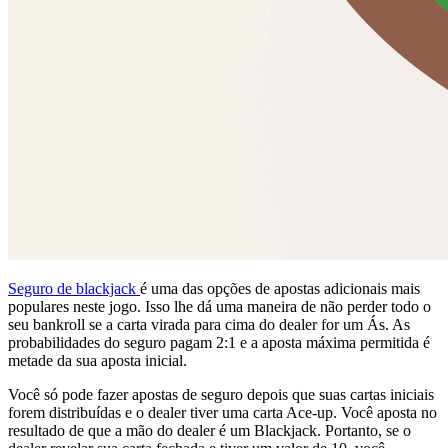
Seguro de blackjack
é uma das opções de apostas adicionais mais
populares neste jogo. Isso lhe dá uma maneira de não perder todo o
seu bankroll se a carta virada para cima do dealer for um Ás. As
probabilidades do seguro pagam 2:1 e a aposta máxima permitida é
metade da sua aposta inicial.
Você só pode fazer apostas de seguro depois que suas cartas iniciais
forem distribuídas e o dealer tiver uma carta Ace-up. Você aposta no
resultado de que a mão do dealer é um Blackjack. Portanto, se o