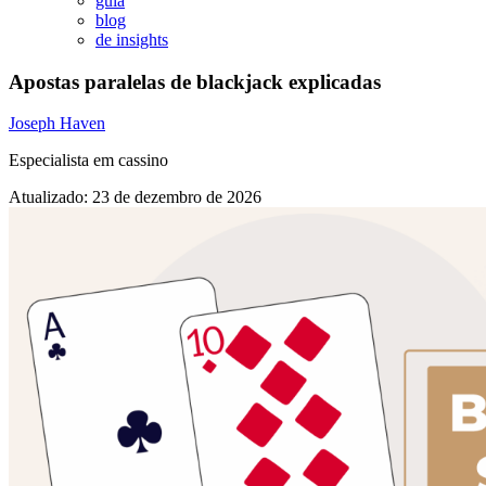
guia
blog
de insights
Apostas paralelas de blackjack explicadas
Joseph Haven
Especialista em cassino
Atualizado:
23 de dezembro de 2026