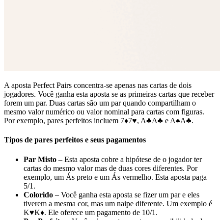
A aposta Perfect Pairs concentra-se apenas nas cartas de dois
jogadores. Você ganha esta aposta se as primeiras cartas que receber
forem um par. Duas cartas são um par quando compartilham o
mesmo valor numérico ou valor nominal para cartas com figuras.
Por exemplo, pares perfeitos incluem 7♦7♥, A♣A♣ e A♠A♣.
Tipos de pares perfeitos e seus pagamentos
Par Misto
– Esta aposta cobre a hipótese de o jogador ter
cartas do mesmo valor mas de duas cores diferentes. Por
exemplo, um Ás preto e um Ás vermelho. Esta aposta paga
5/1.
Colorido
– Você ganha esta aposta se fizer um par e eles
tiverem a mesma cor, mas um naipe diferente. Um exemplo é
K♥K♦. Ele oferece um pagamento de 10/1.