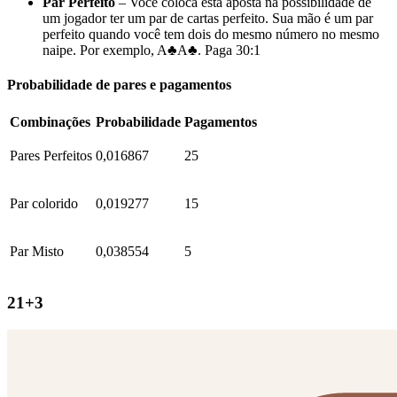
Par Perfeito
– Você coloca esta aposta na possibilidade de
um jogador ter um par de cartas perfeito. Sua mão é um par
perfeito quando você tem dois do mesmo número no mesmo
naipe. Por exemplo, A♣A♣. Paga 30:1
Probabilidade de pares e pagamentos
Combinações
Probabilidade
Pagamentos
Pares Perfeitos
0,016867
25
Par colorido
0,019277
15
Par Misto
0,038554
5
21+3