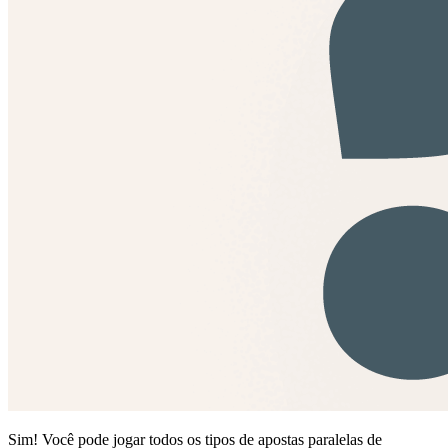
Sim! Você pode jogar todos os tipos de apostas paralelas de