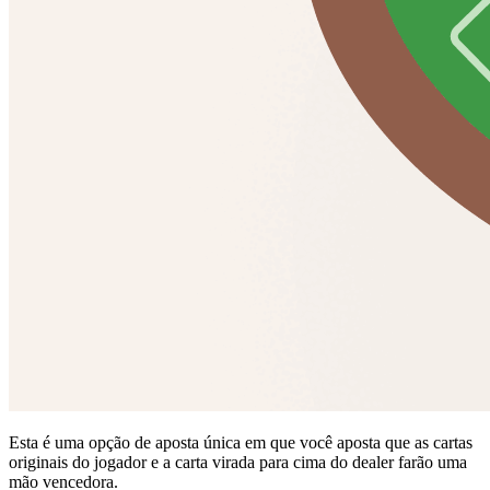
Esta é uma opção de aposta única em que você aposta que as cartas
originais do jogador e a carta virada para cima do dealer farão uma
mão vencedora.