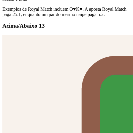
Exemplos de Royal Match incluem Q♥K♥. A aposta Royal Match
paga 25:1, enquanto um par do mesmo naipe paga 5:2.
Acima/Abaixo 13