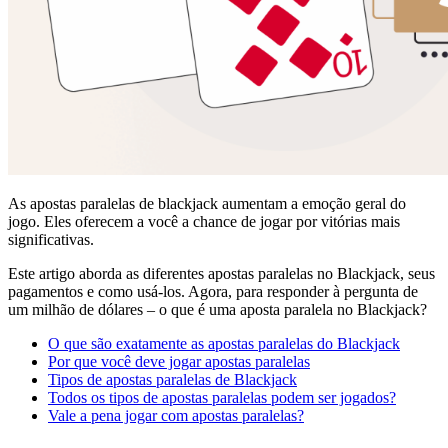
As apostas paralelas de blackjack aumentam a emoção geral do
jogo. Eles oferecem a você a chance de jogar por vitórias mais
significativas.
Este artigo aborda as diferentes apostas paralelas no Blackjack, seus
pagamentos e como usá-los. Agora, para responder à pergunta de
um milhão de dólares – o que é uma aposta paralela no Blackjack?
O que são exatamente as apostas paralelas do Blackjack
Por que você deve jogar apostas paralelas
Tipos de apostas paralelas de Blackjack
Todos os tipos de apostas paralelas podem ser jogados?
Vale a pena jogar com apostas paralelas?