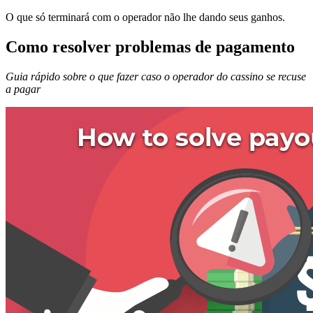
O que só terminará com o operador não lhe dando seus ganhos.
Como resolver problemas de pagamento
Guia rápido sobre o que fazer caso o operador do cassino se recuse
a pagar