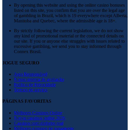
By opening this website and using the online casino bonuses
listed on this site, you confirm that you are over the legal age
of gambling in Brazil, which is 19 everywhere except Alberta,
Manitoba and Quebec, where the admissible age is 18+.
By strictly following the current legislation, we do not show
any kind of promotional material or the connected details on
our site. If you or anyone else struggles with issues related to
excessive gambling, we send you to stay informed through
Connex Brasil.
JOGUE SEGURO
Jogo Responsável
Nosso sistema de avaliação
Política de Privacidade
Termos de serviço
PÁGINAS FAVORITAS
Melhores Cassinos Online
Novos cassinos online 2026
Cassinos com dinheiro real
Melhores cassinos de pagamento