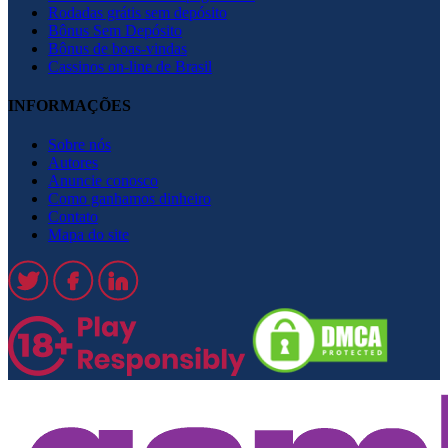
Rodadas grátis sem depósito
Bônus Sem Depósito
Bônus de boas-vindas
Cassinos on-line de Brasil
INFORMAÇÕES
Sobre nós
Autores
Anuncie conosco
Como ganhamos dinheiro
Contato
Mapa do site