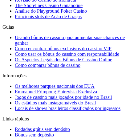
The Shorelines Casino Gananoque
Análise do Playground Poker Casino
Principais slots de Ação de Graças
Guias
Usando bônus de cassino para aumentar suas chances de
ganhar
Como encontrar bônus exclusivos do cassino VIP
Como usar os bônus do cassino com responsabilidade
Os Aspectos Legais dos Bônus de Cassino Online
Como comparar bônus de cassino
Informações
Os melhores parques nacionais dos EUA
Emmanuel Frimpong Entrevista Exclusiva
Jogos de cassino mais jogados por idade no Brasil
Os estádios mais instagramáveis ​​do Brasil
Locais de shows brasileiros classificados por ingressos
Links rápidos
Rodadas grátis sem depósito
Bônus sem depósito