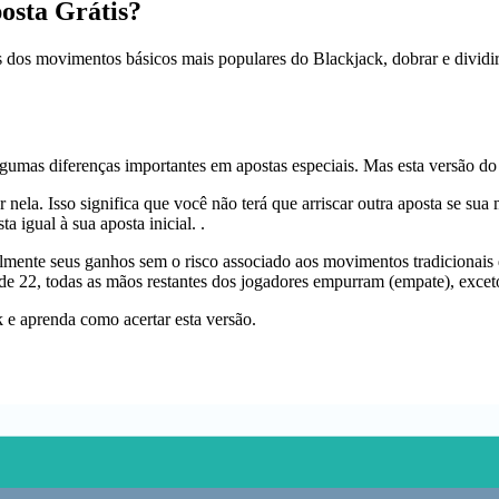
osta Grátis?
s dos movimentos básicos mais populares do Blackjack, dobrar e dividir
gumas diferenças importantes em apostas especiais. Mas esta versão do
 nela. Isso significa que você não terá que arriscar outra aposta se su
 igual à sua aposta inicial. .
mente seus ganhos sem o risco associado aos movimentos tradicionais de
 de 22, todas as mãos restantes dos jogadores empurram (empate), exce
k e aprenda como acertar esta versão.