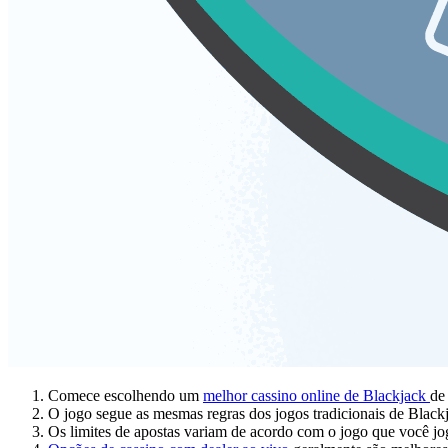
Comece escolhendo um
melhor cassino online de Blackjack
de
O jogo segue as mesmas regras dos jogos tradicionais de Black
Os limites de apostas variam de acordo com o jogo que você jo