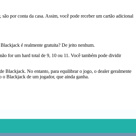
, são por conta da casa. Assim, você pode receber um cartão adicional
 Blackjack é realmente gratuita? De jeito nenhum.
a mão for um hard total de 9, 10 ou 11. Você também pode dividir
 Blackjack. No entanto, para equilibrar o jogo, o dealer geralmente
to o Blackjack de um jogador, que ainda ganha.