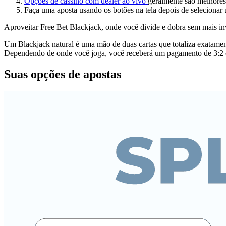
Opções de cassino com dealer ao vivo
geralmente são melhores
Faça uma aposta usando os botões na tela depois de selecionar 
Aproveitar Free Bet Blackjack, onde você divide e dobra sem mais in
Um Blackjack natural é uma mão de duas cartas que totaliza exatament
Dependendo de onde você joga, você receberá um pagamento de 3:2 o
Suas opções de apostas