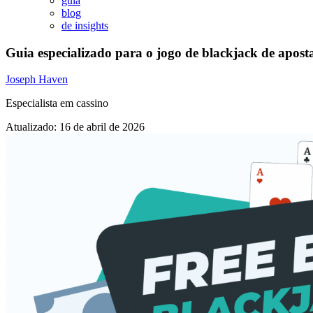
guia
blog
de insights
Guia especializado para o jogo de blackjack de aposta
Joseph Haven
Especialista em cassino
Atualizado:
16 de abril de 2026