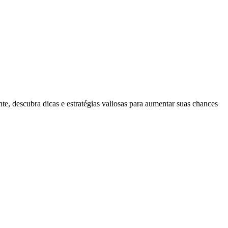
, descubra dicas e estratégias valiosas para aumentar suas chances