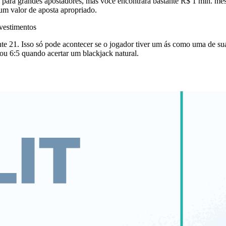
 para grandes apostadores, mas você encontrará bastante R$ 1 min. mes
um valor de aposta apropriado.
vestimentos
e 21. Isso só pode acontecer se o jogador tiver um ás como uma de suas 
u 6:5 quando acertar um blackjack natural.