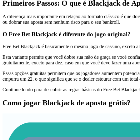
Primeiros Passos: O que é Blackjack de Ap
A diferença mais importante em relação ao formato clássico é que doi
ou dobrar sua aposta sem nenhum risco para o seu bankroll.
O Free Bet Blackjack é diferente do jogo original?
Free Bet Blackjack é basicamente o mesmo jogo de cassino, exceto al
Esta variante permite que você dobre sua mão de graça se você confiar
gratuitamente, exceto para dez, caso em que você deve fazer uma aposta
Essas opções gratuitas permitem que os jogadores aumentem potencial
empurra um 22, o que significa que se o dealer estourar com um total
Continue lendo para descobrir as regras básicas do Free Bet Blackjac
Como jogar Blackjack de aposta grátis?