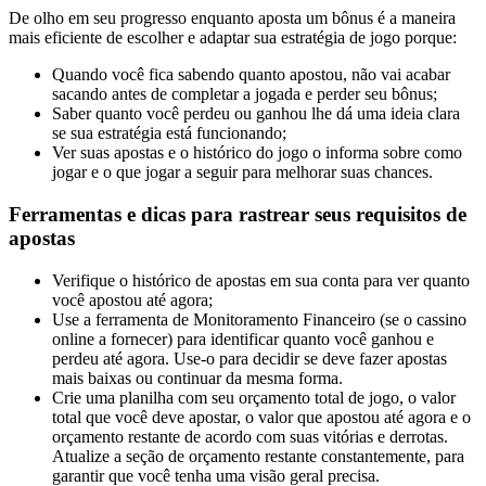
De olho em seu progresso enquanto aposta um bônus é a maneira
mais eficiente de escolher e adaptar sua estratégia de jogo porque:
Quando você fica sabendo quanto apostou, não vai acabar
sacando antes de completar a jogada e perder seu bônus;
Saber quanto você perdeu ou ganhou lhe dá uma ideia clara
se sua estratégia está funcionando;
Ver suas apostas e o histórico do jogo o informa sobre como
jogar e o que jogar a seguir para melhorar suas chances.
Ferramentas e dicas para rastrear seus requisitos de
apostas
Verifique o histórico de apostas em sua conta para ver quanto
você apostou até agora;
Use a ferramenta de Monitoramento Financeiro (se o cassino
online a fornecer) para identificar quanto você ganhou e
perdeu até agora. Use-o para decidir se deve fazer apostas
mais baixas ou continuar da mesma forma.
Crie uma planilha com seu orçamento total de jogo, o valor
total que você deve apostar, o valor que apostou até agora e o
orçamento restante de acordo com suas vitórias e derrotas.
Atualize a seção de orçamento restante constantemente, para
garantir que você tenha uma visão geral precisa.