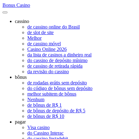
Bonus Casino
cassino
de cassino online do Brasil
de slot de site
Melhor
de cassino móvel
Casino Online 2026
da lista de casinos a dinheiro real
do cassino de depósito mínimo
de cassino de retirada rápida
da revisão do cassino
bônus
de rodadas grátis sem depósito
do código de bônus sem depósito
melhor subitem de bônus
Nenhum
de bônus de R$ 1
de bônus de depósito de R$ 5
de bônus de R$ 10
pagar
Visa casino
do Cassino Interac
do cassino Instadebit