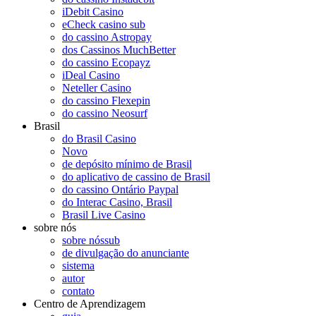
iDebit Casino
eCheck casino sub
do cassino Astropay
dos Cassinos MuchBetter
do cassino Ecopayz
iDeal Casino
Neteller Casino
do cassino Flexepin
do cassino Neosurf
Brasil
do Brasil Casino
Novo
de depósito mínimo de Brasil
do aplicativo de cassino de Brasil
do cassino Ontário Paypal
do Interac Casino, Brasil
Brasil Live Casino
sobre nós
sobre nóssub
de divulgação do anunciante
sistema
autor
contato
Centro de Aprendizagem