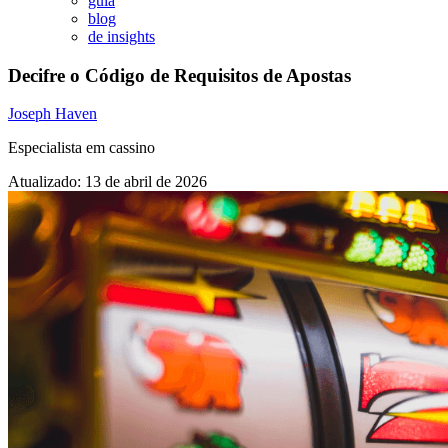
guia
blog
de insights
Decifre o Código de Requisitos de Apostas
Joseph Haven
Especialista em cassino
Atualizado:
13 de abril de 2026