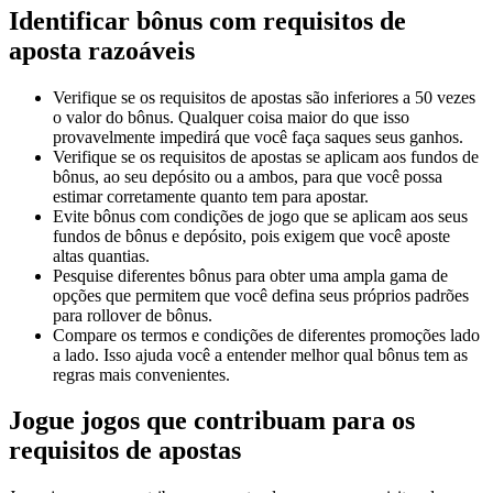
Identificar bônus com requisitos de
aposta razoáveis ​​
Verifique se os requisitos de apostas são inferiores a 50 vezes
o valor do bônus. Qualquer coisa maior do que isso
provavelmente impedirá que você faça saques seus ganhos.
Verifique se os requisitos de apostas se aplicam aos fundos de
bônus, ao seu depósito ou a ambos, para que você possa
estimar corretamente quanto tem para apostar.
Evite bônus com condições de jogo que se aplicam aos seus
fundos de bônus e depósito, pois exigem que você aposte
altas quantias.
Pesquise diferentes bônus para obter uma ampla gama de
opções que permitem que você defina seus próprios padrões
para rollover de bônus.
Compare os termos e condições de diferentes promoções lado
a lado. Isso ajuda você a entender melhor qual bônus tem as
regras mais convenientes.
Jogue jogos que contribuam para os
requisitos de apostas