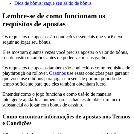
Dica de bônus: saque seu saldo de bônus
Lembre-se de como funcionam os
requisitos de apostas
Os requisitos de apostas são condições essenciais que você deve
seguir ao jogar seu bônus.
Eles mostram quantas vezes você precisa apostar o valor do bônus,
seu depósito ou ambos antes de poder sacar seus ganhos.
Os requisitos de apostas também são conhecidos como requisitos de
playthrough ou rollover.
Cassinos
use essas condições para garantir
que você use o bônus para jogar em seu site por um período de
tempo suficiente para que eles também obtenham lucro.
Entender como o jogo funciona e como usá-lo de maneira
inteligente ajudá-lo a aumentar suas chances de obter um lucro
substancial ao jogar com bônus de cassino.
Como encontrar informações de apostas nos Termos
e Condições