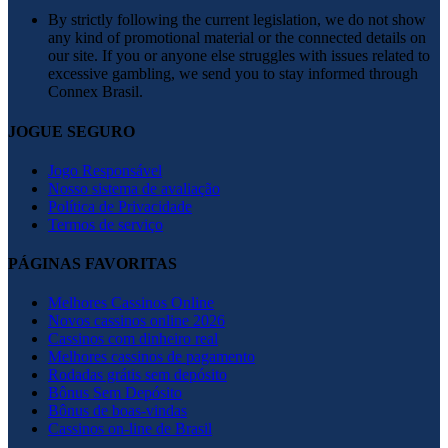
By strictly following the current legislation, we do not show
any kind of promotional material or the connected details on
our site. If you or anyone else struggles with issues related to
excessive gambling, we send you to stay informed through
Connex Brasil.
JOGUE SEGURO
Jogo Responsável
Nosso sistema de avaliação
Política de Privacidade
Termos de serviço
PÁGINAS FAVORITAS
Melhores Cassinos Online
Novos cassinos online 2026
Cassinos com dinheiro real
Melhores cassinos de pagamento
Rodadas grátis sem depósito
Bônus Sem Depósito
Bônus de boas-vindas
Cassinos on-line de Brasil