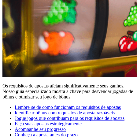
Os requisitos de apostas afetam significativamente seus ganhos.
Nosso guia especializado mostra a chave para desvendar jogadas de
bônus e otimizar seu jogo de bônus.
Lembre-se de como funcionam os requisitos de apostas
Identificar bônus com requisitos de aposta razoáveis ​​
Jogue jogos que contribuam para os requisitos de apostas
Faça suas apostas estrategicamente
Acompanhe seu progresso
Conheça a aposta antes do prazo