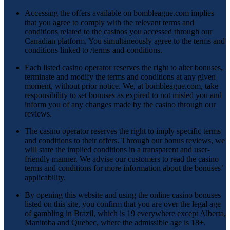
Accessing the offers available on bombleague.com implies
that you agree to comply with the relevant terms and
conditions related to the casinos you accessed through our
Canadian platform. You simultaneously agree to the terms and
conditions linked to /terms-and-conditions.
Each listed casino operator reserves the right to alter bonuses,
terminate and modify the terms and conditions at any given
moment, without prior notice. We, at bombleague.com, take
responsibility to set bonuses as expired to not misled you and
inform you of any changes made by the casino through our
reviews.
The casino operator reserves the right to imply specific terms
and conditions to their offers. Through our bonus reviews, we
will state the implied conditions in a transparent and user-
friendly manner. We advise our customers to read the casino
terms and conditions for more information about the bonuses’
applicability.
By opening this website and using the online casino bonuses
listed on this site, you confirm that you are over the legal age
of gambling in Brazil, which is 19 everywhere except Alberta,
Manitoba and Quebec, where the admissible age is 18+.