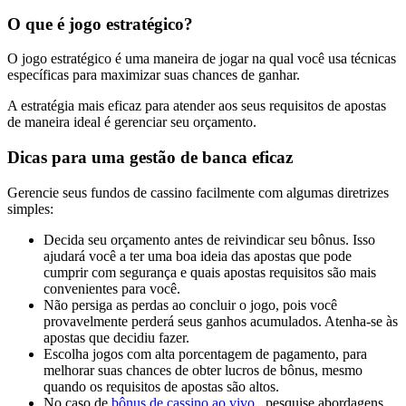
O que é jogo estratégico?
O jogo estratégico é uma maneira de jogar na qual você usa técnicas
específicas para maximizar suas chances de ganhar.
A estratégia mais eficaz para atender aos seus requisitos de apostas
de maneira ideal é gerenciar seu orçamento.
Dicas para uma gestão de banca eficaz
Gerencie seus fundos de cassino facilmente com algumas diretrizes
simples:
Decida seu orçamento antes de reivindicar seu bônus. Isso
ajudará você a ter uma boa ideia das apostas que pode
cumprir com segurança e quais apostas requisitos são mais
convenientes para você.
Não persiga as perdas ao concluir o jogo, pois você
provavelmente perderá seus ganhos acumulados. Atenha-se às
apostas que decidiu fazer.
Escolha jogos com alta porcentagem de pagamento, para
melhorar suas chances de obter lucros de bônus, mesmo
quando os requisitos de apostas são altos.
No caso de
bônus de cassino ao vivo
, pesquise abordagens