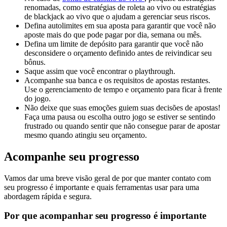
renomadas, como estratégias de roleta ao vivo ou estratégias
de blackjack ao vivo que o ajudam a gerenciar seus riscos.
Defina autolimites em sua aposta para garantir que você não
aposte mais do que pode pagar por dia, semana ou mês.
Defina um limite de depósito para garantir que você não
desconsidere o orçamento definido antes de reivindicar seu
bônus.
Saque assim que você encontrar o playthrough.
Acompanhe sua banca e os requisitos de apostas restantes.
Use o gerenciamento de tempo e orçamento para ficar à frente
do jogo.
Não deixe que suas emoções guiem suas decisões de apostas!
Faça uma pausa ou escolha outro jogo se estiver se sentindo
frustrado ou quando sentir que não consegue parar de apostar
mesmo quando atingiu seu orçamento.
Acompanhe seu progresso
Vamos dar uma breve visão geral de por que manter contato com
seu progresso é importante e quais ferramentas usar para uma
abordagem rápida e segura.
Por que acompanhar seu progresso é importante