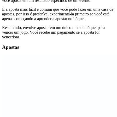
você aposta em um resultado específico de um evento.
É a aposta mais fácil e comum que você pode fazer em uma casa de
apostas, por isso é preferível experimentá-la primeiro se você está
apenas começando a aprender a apostar no hóquei.
Resumindo, envolve apostar em um único time de hóquei para
vencer um jogo. Você recebe um pagamento se a aposta for
vencedora.
Apostas