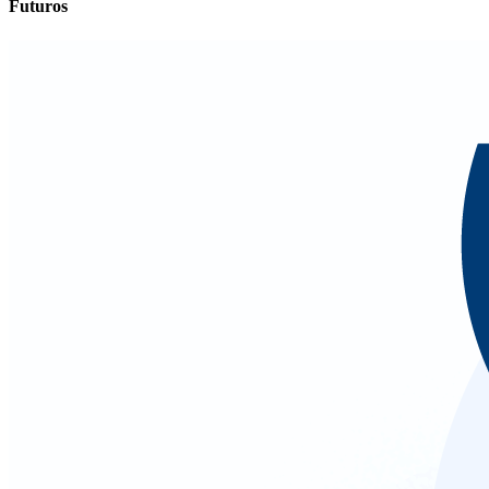
Futuros