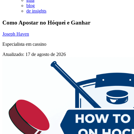
guia
blog
de insights
Como Apostar no Hóquei e Ganhar
Joseph Haven
Especialista em cassino
Atualizado:
17 de agosto de 2026