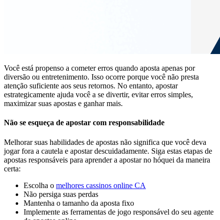
Você está propenso a cometer erros quando aposta apenas por
diversão ou entretenimento. Isso ocorre porque você não presta
atenção suficiente aos seus retornos. No entanto, apostar
estrategicamente ajuda você a se divertir, evitar erros simples,
maximizar suas apostas e ganhar mais.
Não se esqueça de apostar com responsabilidade
Melhorar suas habilidades de apostas não significa que você deva
jogar fora a cautela e apostar descuidadamente. Siga estas etapas de
apostas responsáveis ​​para aprender a apostar no hóquei da maneira
certa:
Escolha o
melhores cassinos online CA
Não persiga suas perdas
Mantenha o tamanho da aposta fixo
Implemente as ferramentas de jogo responsável do seu agente