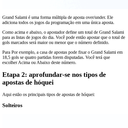
Grand Salami é uma forma múltipla de aposta over/under. Ele
adiciona todos os jogos da programação em uma única aposta.
Como acima e abaixo, o apostador define um total de Grand Salami
para as listas de jogos do dia. Você pode então apostar que o total de
gols marcados será maior ou menor que o número definido.
Para Por exemplo, a casa de apostas pode fixar o Grand Salami em
18,5 gols se quatro partidas forem disputadas. Você terá que
escolher Acima ou Abaixo deste número.
Etapa 2: aprofundar-se nos tipos de
apostas de hóquei
Aqui estão os principais tipos de apostas de hóquei:
Solteiros