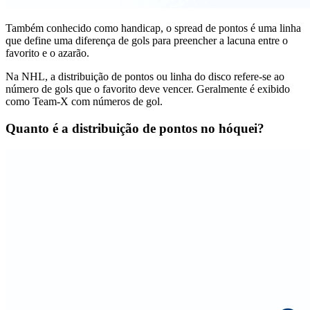
Também conhecido como handicap, o spread de pontos é uma linha
que define uma diferença de gols para preencher a lacuna entre o
favorito e o azarão.
Na NHL, a distribuição de pontos ou linha do disco refere-se ao
número de gols que o favorito deve vencer. Geralmente é exibido
como Team-X com números de gol.
Quanto é a distribuição de pontos no hóquei?