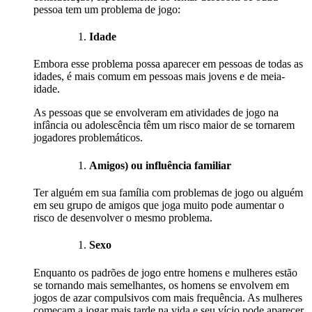
pessoa tem um problema de jogo:
Idade
Embora esse problema possa aparecer em pessoas de todas as
idades, é mais comum em pessoas mais jovens e de meia-
idade.
As pessoas que se envolveram em atividades de jogo na
infância ou adolescência têm um risco maior de se tornarem
jogadores problemáticos.
Amigos) ou influência familiar
Ter alguém em sua família com problemas de jogo ou alguém
em seu grupo de amigos que joga muito pode aumentar o
risco de desenvolver o mesmo problema.
Sexo
Enquanto os padrões de jogo entre homens e mulheres estão
se tornando mais semelhantes, os homens se envolvem em
jogos de azar compulsivos com mais frequência. As mulheres
começam a jogar mais tarde na vida e seu vício pode aparecer