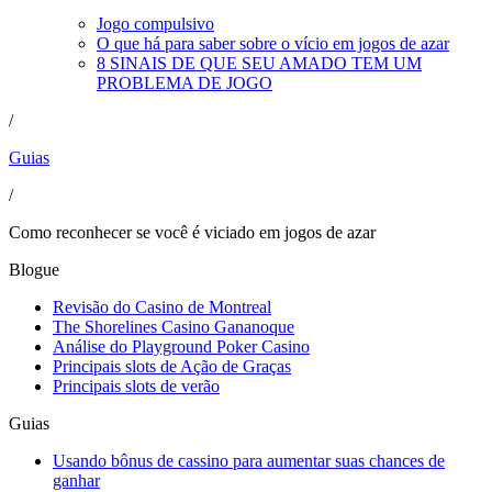
Jogo compulsivo
O que há para saber sobre o vício em jogos de azar
8 SINAIS DE QUE SEU AMADO TEM UM
PROBLEMA DE JOGO
/
Guias
/
Como reconhecer se você é viciado em jogos de azar
Blogue
Revisão do Casino de Montreal
The Shorelines Casino Gananoque
Análise do Playground Poker Casino
Principais slots de Ação de Graças
Principais slots de verão
Guias
Usando bônus de cassino para aumentar suas chances de
ganhar