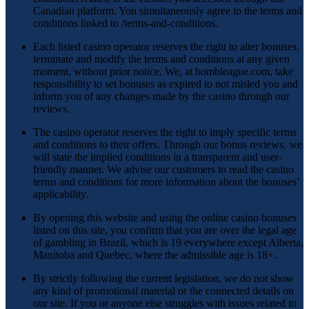
Canadian platform. You simultaneously agree to the terms and
conditions linked to /terms-and-conditions.
Each listed casino operator reserves the right to alter bonuses,
terminate and modify the terms and conditions at any given
moment, without prior notice. We, at bombleague.com, take
responsibility to set bonuses as expired to not misled you and
inform you of any changes made by the casino through our
reviews.
The casino operator reserves the right to imply specific terms
and conditions to their offers. Through our bonus reviews, we
will state the implied conditions in a transparent and user-
friendly manner. We advise our customers to read the casino
terms and conditions for more information about the bonuses’
applicability.
By opening this website and using the online casino bonuses
listed on this site, you confirm that you are over the legal age
of gambling in Brazil, which is 19 everywhere except Alberta,
Manitoba and Quebec, where the admissible age is 18+.
By strictly following the current legislation, we do not show
any kind of promotional material or the connected details on
our site. If you or anyone else struggles with issues related to