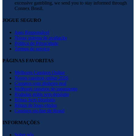
excessive gambling, we send you to stay informed through
Connex Brasil.
JOGUE SEGURO
Jogo Responsável
Nosso sistema de avaliação
Política de Privacidade
Termos de serviço
PÁGINAS FAVORITAS
Melhores Cassinos Online
Novos cassinos online 2026
Cassinos com dinheiro real
Melhores cassinos de pagamento
Rodadas grátis sem depósito
Bônus Sem Depósito
Bônus de boas-vindas
Cassinos on-line de Brasil
INFORMAÇÕES
Sobre nós