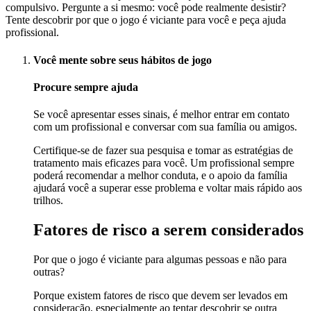
compulsivo. Pergunte a si mesmo: você pode realmente desistir?
Tente descobrir por que o jogo é viciante para você e peça ajuda
profissional.
Você mente sobre seus hábitos de jogo
Procure sempre ajuda
Se você apresentar esses sinais, é melhor entrar em contato
com um profissional e conversar com sua família ou amigos.
Certifique-se de fazer sua pesquisa e tomar as estratégias de
tratamento mais eficazes para você. Um profissional sempre
poderá recomendar a melhor conduta, e o apoio da família
ajudará você a superar esse problema e voltar mais rápido aos
trilhos.
Fatores de risco a serem considerados
Por que o jogo é viciante para algumas pessoas e não para
outras?
Porque existem fatores de risco que devem ser levados em
consideração, especialmente ao tentar descobrir se outra