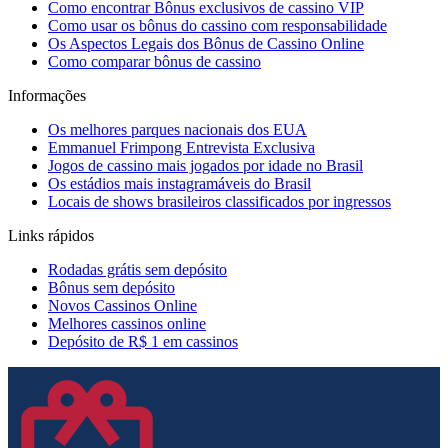
Como encontrar Bônus exclusivos de cassino VIP
Como usar os bônus do cassino com responsabilidade
Os Aspectos Legais dos Bônus de Cassino Online
Como comparar bônus de cassino
Informações
Os melhores parques nacionais dos EUA
Emmanuel Frimpong Entrevista Exclusiva
Jogos de cassino mais jogados por idade no Brasil
Os estádios mais instagramáveis ​​do Brasil
Locais de shows brasileiros classificados por ingressos
Links rápidos
Rodadas grátis sem depósito
Bônus sem depósito
Novos Cassinos Online
Melhores cassinos online
Depósito de R$ 1 em cassinos