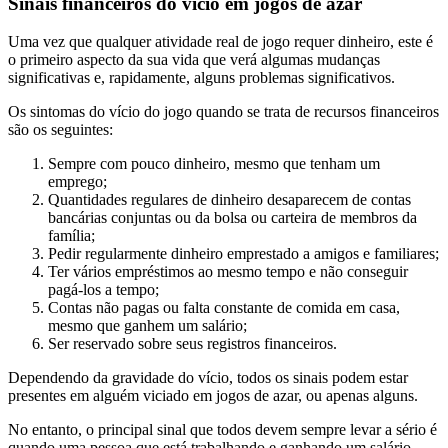
Sinais financeiros do vício em jogos de azar
Uma vez que qualquer atividade real de jogo requer dinheiro, este é
o primeiro aspecto da sua vida que verá algumas mudanças
significativas e, rapidamente, alguns problemas significativos.
Os sintomas do vício do jogo quando se trata de recursos financeiros
são os seguintes:
Sempre com pouco dinheiro, mesmo que tenham um
emprego;
Quantidades regulares de dinheiro desaparecem de contas
bancárias conjuntas ou da bolsa ou carteira de membros da
família;
Pedir regularmente dinheiro emprestado a amigos e familiares;
Ter vários empréstimos ao mesmo tempo e não conseguir
pagá-los a tempo;
Contas não pagas ou falta constante de comida em casa,
mesmo que ganhem um salário;
Ser reservado sobre seus registros financeiros.
Dependendo da gravidade do vício, todos os sinais podem estar
presentes em alguém viciado em jogos de azar, ou apenas alguns.
No entanto, o principal sinal que todos devem sempre levar a sério é
quando uma pessoa que está trabalhando e ganhando um salário