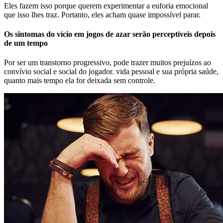
Eles fazem isso porque querem experimentar a euforia emocional
que isso lhes traz. Portanto, eles acham quase impossível parar.
Os sintomas do vício em jogos de azar serão perceptíveis depois
de um tempo
Por ser um transtorno progressivo, pode trazer muitos prejuízos ao
convívio social e social do jogador. vida pessoal e sua própria saúde,
quanto mais tempo ela for deixada sem controle.