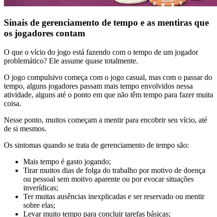
Sinais de gerenciamento de tempo e as mentiras que
os jogadores contam
O que o vício do jogo está fazendo com o tempo de um jogador
problemático? Ele assume quase totalmente.
O jogo compulsivo começa com o jogo casual, mas com o passar do
tempo, alguns jogadores passam mais tempo envolvidos nessa
atividade, alguns até o ponto em que não têm tempo para fazer muita
coisa.
Nesse ponto, muitos começam a mentir para encobrir seu vício, até
de si mesmos.
Os sintomas quando se trata de gerenciamento de tempo são:
Mais tempo é gasto jogando;
Tirar muitos dias de folga do trabalho por motivo de doença
ou pessoal sem motivo aparente ou por evocar situações
inverídicas;
Ter muitas ausências inexplicadas e ser reservado ou mentir
sobre elas;
Levar muito tempo para concluir tarefas básicas;