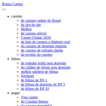
Bonus Casino
cassino
de cassino online do Brasil
de slot de site
Melhor
de cassino móvel
Casino Online 2026
da lista de casinos a dinheiro real
do cassino de depósito mínimo
de cassino de retirada rápida
da revisão do cassino
bônus
de rodadas grátis sem depósito
do código de bônus sem depósito
melhor subitem de bônus
Nenhum
de bônus de R$ 1
de bônus de depósito de R$ 5
de bônus de R$ 10
pagar
Visa casino
do Cassino Interac
do cassino Instadebit