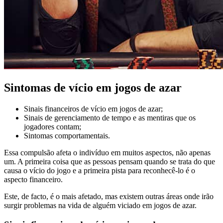
Sintomas de vício em jogos de azar
Sinais financeiros de vício em jogos de azar;
Sinais de gerenciamento de tempo e as mentiras que os
jogadores contam;
Sintomas comportamentais.
Essa compulsão afeta o indivíduo em muitos aspectos, não apenas
um. A primeira coisa que as pessoas pensam quando se trata do que
causa o vício do jogo e a primeira pista para reconhecê-lo é o
aspecto financeiro.
Este, de facto, é o mais afetado, mas existem outras áreas onde irão
surgir problemas na vida de alguém viciado em jogos de azar.