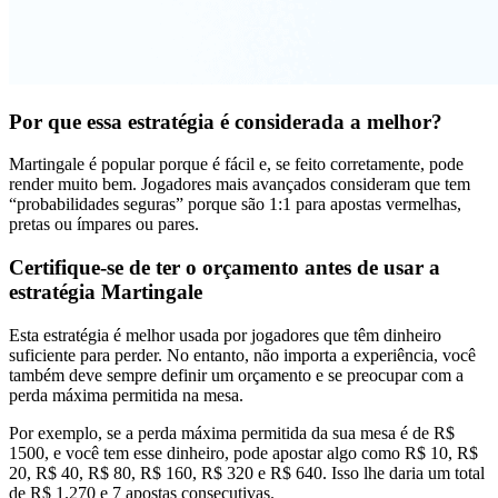
Por que essa estratégia é considerada a melhor?
Martingale é popular porque é fácil e, se feito corretamente, pode
render muito bem. Jogadores mais avançados consideram que tem
“probabilidades seguras” porque são 1:1 para apostas vermelhas,
pretas ou ímpares ou pares.
Certifique-se de ter o orçamento antes de usar a
estratégia Martingale
Esta estratégia é melhor usada por jogadores que têm dinheiro
suficiente para perder. No entanto, não importa a experiência, você
também deve sempre definir um orçamento e se preocupar com a
perda máxima permitida na mesa.
Por exemplo, se a perda máxima permitida da sua mesa é de R$
1500, e você tem esse dinheiro, pode apostar algo como R$ 10, R$
20, R$ 40, R$ 80, R$ 160, R$ 320 e R$ 640. Isso lhe daria um total
de R$ 1.270 e 7 apostas consecutivas.