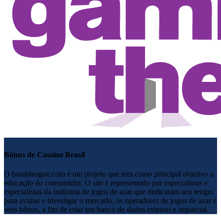
Bônus de Cassino Brasil
O bombleague.com é um projeto que tem como principal objetivo a
educação do consumidor.
O site é representado por especialistas e
especialistas da indústria de jogos de azar que dedicaram seu tempo
para avaliar e investigar o mercado, os operadores de jogos de azar e
seus bônus, a fim de criar um banco de dados extenso e imparcial.