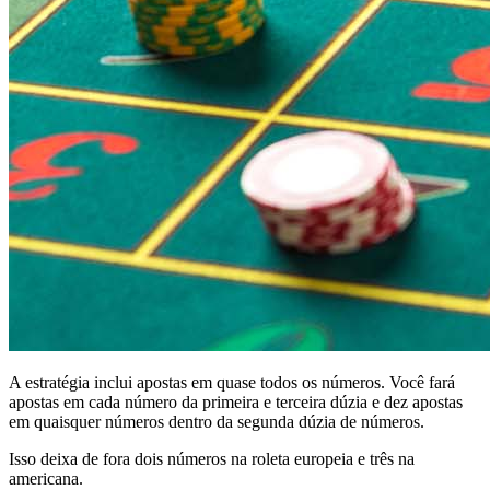
A estratégia inclui apostas em quase todos os números. Você fará
apostas em cada número da primeira e terceira dúzia e dez apostas
em quaisquer números dentro da segunda dúzia de números.
Isso deixa de fora dois números na roleta europeia e três na
americana.