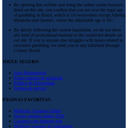
By opening this website and using the online casino bonuses
listed on this site, you confirm that you are over the legal age
of gambling in Brazil, which is 19 everywhere except Alberta,
Manitoba and Quebec, where the admissible age is 18+.
By strictly following the current legislation, we do not show
any kind of promotional material or the connected details on
our site. If you or anyone else struggles with issues related to
excessive gambling, we send you to stay informed through
Connex Brasil.
JOGUE SEGURO
Jogo Responsável
Nosso sistema de avaliação
Política de Privacidade
Termos de serviço
PÁGINAS FAVORITAS
Melhores Cassinos Online
Novos cassinos online 2026
Cassinos com dinheiro real
Melhores cassinos de pagamento