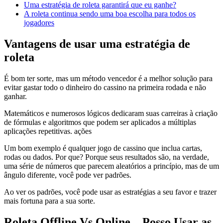
Uma estratégia de roleta garantirá que eu ganhe?
A roleta continua sendo uma boa escolha para todos os
jogadores
Vantagens de usar uma estratégia de
roleta
É bom ter sorte, mas um método vencedor é a melhor solução para
evitar gastar todo o dinheiro do cassino na primeira rodada e não
ganhar.
Matemáticos e numerosos lógicos dedicaram suas carreiras à criação
de fórmulas e algoritmos que podem ser aplicados a múltiplas
aplicações repetitivas. ações
Um bom exemplo é qualquer jogo de cassino que inclua cartas,
rodas ou dados. Por que? Porque seus resultados são, na verdade,
uma série de números que parecem aleatórios a princípio, mas de um
ângulo diferente, você pode ver padrões.
Ao ver os padrões, você pode usar as estratégias a seu favor e trazer
mais fortuna para a sua sorte.
Roleta Offline Vs Online – Posso Usar as