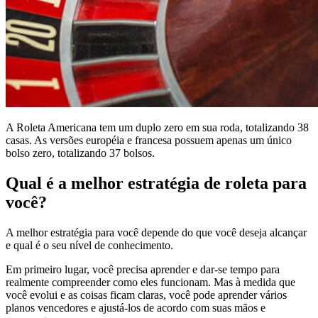
A Roleta Americana tem um duplo zero em sua roda, totalizando 38
casas. As versões européia e francesa possuem apenas um único
bolso zero, totalizando 37 bolsos.
Qual é a melhor estratégia de roleta para
você?
A melhor estratégia para você depende do que você deseja alcançar
e qual é o seu nível de conhecimento.
Em primeiro lugar, você precisa aprender e dar-se tempo para
realmente compreender como eles funcionam. Mas à medida que
você evolui e as coisas ficam claras, você pode aprender vários
planos vencedores e ajustá-los de acordo com suas mãos e