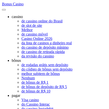
Bonus Casino
cassino
de cassino online do Brasil
de slot de site
Melhor
de cassino móvel
Casino Online 2026
da lista de casinos a dinheiro real
do cassino de depósito mínimo
de cassino de retirada rápida
da revisão do cassino
bônus
de rodadas grátis sem depósito
do código de bônus sem depósito
melhor subitem de bônus
Nenhum
de bônus de R$ 1
de bônus de depósito de R$ 5
de bônus de R$ 10
pagar
Visa casino
do Cassino Interac
do cassino Instadebit