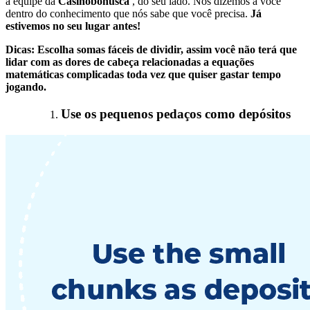
a equipe da
Casinobonusca
, do seu lado. Nós dizemos a você
dentro do conhecimento que nós sabe que você precisa.
Já
estivemos no seu lugar antes!
Dicas: Escolha somas fáceis de dividir, assim você não terá que
lidar com as dores de cabeça relacionadas a equações
matemáticas complicadas toda vez que quiser gastar tempo
jogando.
Use os pequenos pedaços como depósitos