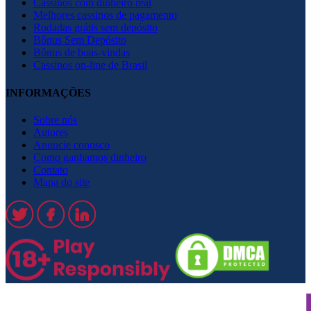
Cassinos com dinheiro real
Melhores cassinos de pagamento
Rodadas grátis sem depósito
Bônus Sem Depósito
Bônus de boas-vindas
Cassinos on-line de Brasil
INFORMAÇÕES
Sobre nós
Autores
Anuncie conosco
Como ganhamos dinheiro
Contato
Mapa do site