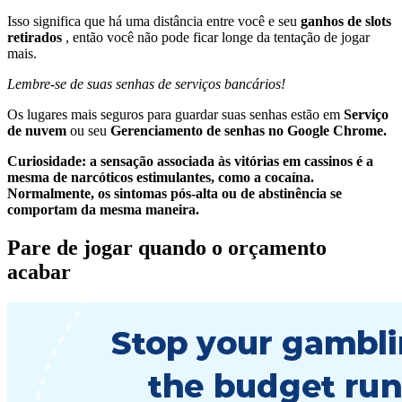
Isso significa que há uma distância entre você e seu
ganhos de slots
retirados
, então você não pode ficar longe da tentação de jogar
mais.
Lembre-se de suas senhas de serviços bancários!
Os lugares mais seguros para guardar suas senhas estão em
Serviço
de nuvem
ou seu
Gerenciamento de senhas no Google Chrome.
Curiosidade: a sensação associada às vitórias em cassinos é a
mesma de narcóticos estimulantes, como a cocaína.
Normalmente, os sintomas pós-alta ou de abstinência se
comportam da mesma maneira.
Pare de jogar quando o orçamento
acabar