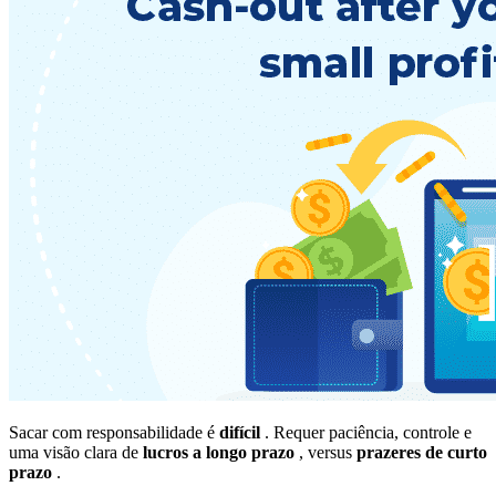
Sacar com responsabilidade é
difícil
. Requer paciência, controle e
uma visão clara de
lucros a longo prazo
, versus
prazeres de curto
prazo
.