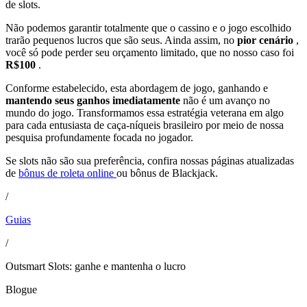
de slots.
Não podemos garantir totalmente que o cassino e o jogo escolhido
trarão pequenos lucros que são seus. Ainda assim, no
pior cenário
,
você só pode perder seu orçamento limitado, que no nosso caso foi
R$100
.
Conforme estabelecido, esta abordagem de jogo, ganhando e
mantendo seus ganhos imediatamente
não é um avanço no
mundo do jogo. Transformamos essa estratégia veterana em algo
para cada entusiasta de caça-níqueis brasileiro por meio de nossa
pesquisa profundamente focada no jogador.
Se slots não são sua preferência, confira nossas páginas atualizadas
de
bônus de roleta online
ou bônus de Blackjack.
/
Guias
/
Outsmart Slots: ganhe e mantenha o lucro
Blogue