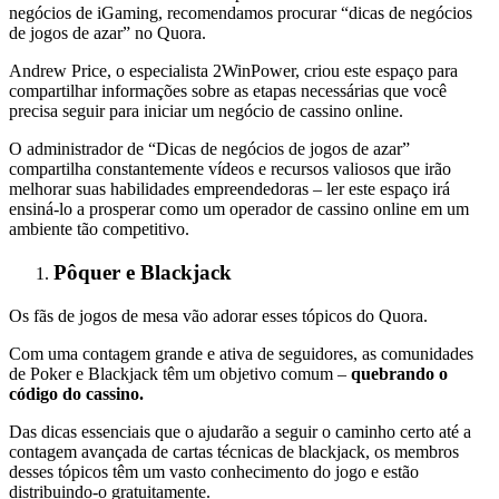
negócios de iGaming, recomendamos procurar “dicas de negócios
de jogos de azar” no Quora.
Andrew Price, o especialista 2WinPower, criou este espaço para
compartilhar informações sobre as etapas necessárias que você
precisa seguir para iniciar um negócio de cassino online.
O administrador de “Dicas de negócios de jogos de azar”
compartilha constantemente vídeos e recursos valiosos que irão
melhorar suas habilidades empreendedoras – ler este espaço irá
ensiná-lo a prosperar como um operador de cassino online em um
ambiente tão competitivo.
Pôquer e Blackjack
Os fãs de jogos de mesa vão adorar esses tópicos do Quora.
Com uma contagem grande e ativa de seguidores, as comunidades
de Poker e Blackjack têm um objetivo comum –
quebrando o
código do cassino.
Das dicas essenciais que o ajudarão a seguir o caminho certo até a
contagem avançada de cartas técnicas de blackjack, os membros
desses tópicos têm um vasto conhecimento do jogo e estão
distribuindo-o gratuitamente.