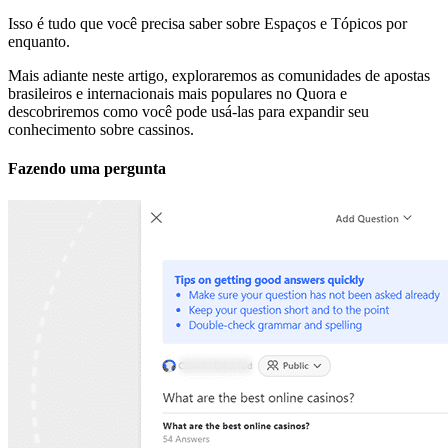
Isso é tudo que você precisa saber sobre Espaços e Tópicos por
enquanto.
Mais adiante neste artigo, exploraremos as comunidades de apostas
brasileiros e internacionais mais populares no Quora e
descobriremos como você pode usá-las para expandir seu
conhecimento sobre cassinos.
Fazendo uma pergunta