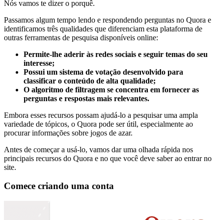
Nós vamos te dizer o porquê.
Passamos algum tempo lendo e respondendo perguntas no Quora e
identificamos três qualidades que diferenciam esta plataforma de
outras ferramentas de pesquisa disponíveis online:
Permite-lhe aderir às redes sociais e seguir temas do seu
interesse;
Possui um sistema de votação desenvolvido para
classificar o conteúdo de alta qualidade;
O algoritmo de filtragem se concentra em fornecer as
perguntas e respostas mais relevantes.
Embora esses recursos possam ajudá-lo a pesquisar uma ampla
variedade de tópicos, o Quora pode ser útil, especialmente ao
procurar informações sobre jogos de azar.
Antes de começar a usá-lo, vamos dar uma olhada rápida nos
principais recursos do Quora e no que você deve saber ao entrar no
site.
Comece criando uma conta