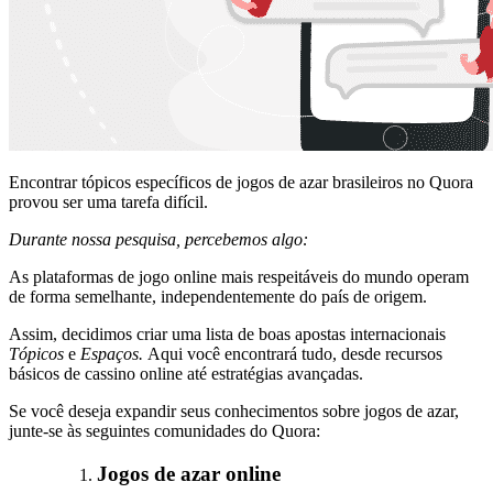
Encontrar tópicos específicos de jogos de azar brasileiros no Quora
provou ser uma tarefa difícil.
Durante nossa pesquisa, percebemos algo:
As plataformas de jogo online mais respeitáveis ​​do mundo operam
de forma semelhante, independentemente do país de origem.
Assim, decidimos criar uma lista de boas apostas internacionais
Tópicos
e
Espaços.
Aqui você encontrará tudo, desde recursos
básicos de cassino online até estratégias avançadas.
Se você deseja expandir seus conhecimentos sobre jogos de azar,
junte-se às seguintes comunidades do Quora:
Jogos de azar online