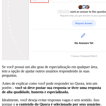
Se você possui um alto grau de especialização em qualquer área,
tem a opção de ajudar outros usuários respondendo às suas
perguntas.
Antes de explicar
como
você pode responder no Quora, tem um
porém –
você só deve postar sua resposta se tiver uma resposta
de alta qualidade, honesta e especializada.
Idealmente, você deseja evitar respostas vagas e sem sentido. Isso
porque o
o conteúdo do Quora é selecionado por seus usuários
.