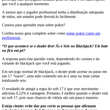
que você a qualquer momento.
A menos que o jogador profissional tenha a distribuição adequada
de mãos, um amador pode derrotá-lo facilmente.
Curioso para aprender mais sobre poker?
Confira nosso guia completo sobre como
jogue poker como um
profissional
.
“O que acontece se o dealer tiver Ás e Seis no Blackjack? Ele bate
ou fica em pé?
A resposta para esta questão varia, dependendo do cassino e da
variante de blackjack que você está jogando.
Em um jogo normal de blackjack, o dealer pode acertar ou parar em
um 17 “suave”, uma mão contendo um ás e uma ou mais cartas
totalizando seis.
O resultado de atingir a regra do soft 17 é que esse movimento
adiciona 0,22% à vantagem. Portanto, é melhor quando o dealer está
no soft 17, pois suas chances de vitória são um pouco maiores.
Esteja ciente: evite dar por certo as pessoas que afirmam