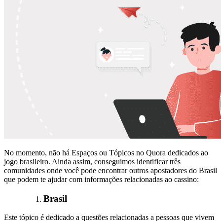
No momento, não há Espaços ou Tópicos no Quora dedicados ao
jogo brasileiro. Ainda assim, conseguimos identificar três
comunidades onde você pode encontrar outros apostadores do Brasil
que podem te ajudar com informações relacionadas ao cassino:
Brasil
Este tópico é dedicado a questões relacionadas a pessoas que vivem