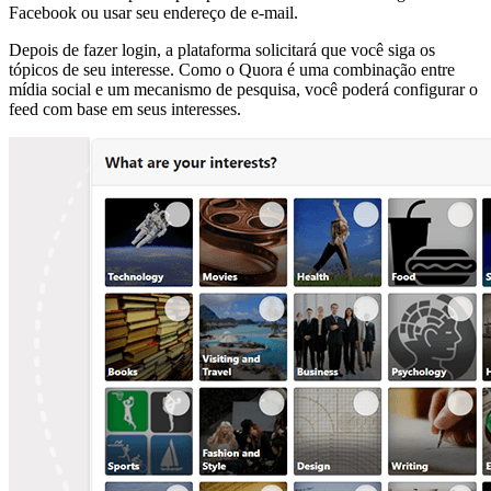
Facebook ou usar seu endereço de e-mail.
Depois de fazer login, a plataforma solicitará que você siga os
tópicos de seu interesse. Como o Quora é uma combinação entre
mídia social e um mecanismo de pesquisa, você poderá configurar o
feed com base em seus interesses.