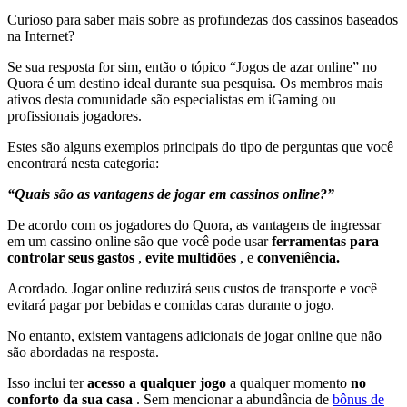
Curioso para saber mais sobre as profundezas dos cassinos baseados
na Internet?
Se sua resposta for sim, então o tópico “Jogos de azar online” no
Quora é um destino ideal durante sua pesquisa. Os membros mais
ativos desta comunidade são especialistas em iGaming ou
profissionais jogadores.
Estes são alguns exemplos principais do tipo de perguntas que você
encontrará nesta categoria:
“Quais são as vantagens de jogar em cassinos online?”
De acordo com os jogadores do Quora, as vantagens de ingressar
em um cassino online são que você pode usar
ferramentas para
controlar seus gastos
,
evite multidões
, e
conveniência.
Acordado. Jogar online reduzirá seus custos de transporte e você
evitará pagar por bebidas e comidas caras durante o jogo.
No entanto, existem vantagens adicionais de jogar online que não
são abordadas na resposta.
Isso inclui ter
acesso a qualquer jogo
a qualquer momento
no
conforto da sua casa
. Sem mencionar a abundância de
bônus de