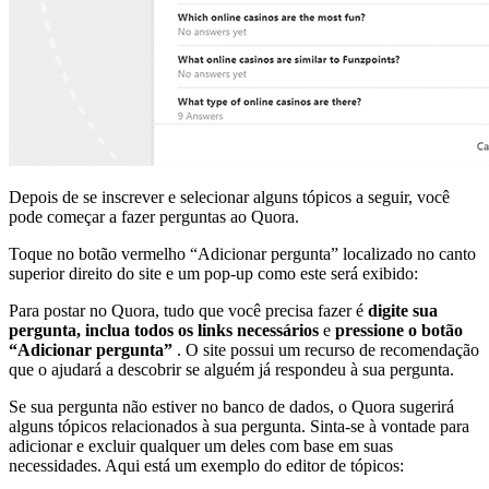
Depois de se inscrever e selecionar alguns tópicos a seguir, você
pode começar a fazer perguntas ao Quora.
Toque no botão vermelho “Adicionar pergunta” localizado no canto
superior direito do site e um pop-up como este será exibido:
Para postar no Quora, tudo que você precisa fazer é
digite sua
pergunta, inclua todos os links necessários
e
pressione o botão
“Adicionar pergunta”
. O site possui um recurso de recomendação
que o ajudará a descobrir se alguém já respondeu à sua pergunta.
Se sua pergunta não estiver no banco de dados, o Quora sugerirá
alguns tópicos relacionados à sua pergunta. Sinta-se à vontade para
adicionar e excluir qualquer um deles com base em suas
necessidades. Aqui está um exemplo do editor de tópicos: