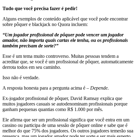
Tudo que você precisa fazer é pedir!
Alguns exemplos de conteúdo aplicável que você pode encontrar
sobre pôquer e blackjack no Quora incluem:
“Um jogador profissional de pôquer pode vencer um jogador
amador, não importa quais cartas ele tenha, ou os profissionais
também precisam de sorte?”
Esse é um tema muito controverso. Muitas pessoas tendem a
acreditar que, se você é um profissional de pôquer, automaticamente
derrota todos em seu caminho.
Isso não é verdade.
A resposta honesta para a pergunta acima é –
Depende.
Ex-jogador profissional de pôquer, David Ramsay explica que
muitos jogadores casuais se autodenominam profissionais porque
ganham pequenas quantias como R$ 1.000 por mês.
Ele afirma que ser um profissional significa que você entra em um
cassino ou participa de uma sessão de pôquer online e sabe que é
melhor do que 75% dos jogadores. Os outros jogadores temerão sua
presença, mas um jogador amador pode ter sorte e ser mais esperto