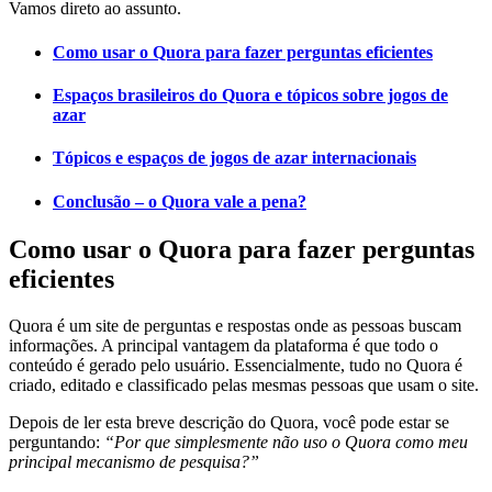
Vamos direto ao assunto.
Como usar o Quora para fazer perguntas eficientes
Espaços brasileiros do Quora e tópicos sobre jogos de
azar
Tópicos e espaços de jogos de azar internacionais
Conclusão – o Quora vale a pena?
Como usar o Quora para fazer perguntas
eficientes
Quora é um site de perguntas e respostas onde as pessoas buscam
informações. A principal vantagem da plataforma é que todo o
conteúdo é gerado pelo usuário. Essencialmente, tudo no Quora é
criado, editado e classificado pelas mesmas pessoas que usam o site.
Depois de ler esta breve descrição do Quora, você pode estar se
perguntando:
“Por que simplesmente não uso o Quora como meu
principal mecanismo de pesquisa?”