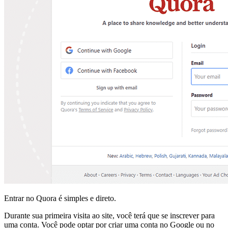
Entrar no Quora é simples e direto.
Durante sua primeira visita ao site, você terá que se inscrever para
uma conta. Você pode optar por criar uma conta no Google ou no