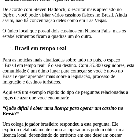
De acordo com Steven Haddock, o escritor mais apreciado no
tópico
, você pode visitar vários cassinos físicos no Brasil. Ainda
assim, não há concentração deles como em Las Vegas.
O único local que possui dois cassinos em Niagara Falls, mas os
estabelecimentos ficam a quadras um do outro.
Brasil em tempo real
Para as notícias mais atualizadas sobre tudo no país, o espaço
“Brasil em tempo real” é o seu destino. Com 35.300 seguidores, esta
comunidade é um ótimo lugar para começar se você é novo no
Brasil e quer aprender mais sobre a legislação, processo de
imigração e destinos turísticos.
Aqui está um exemplo rápido do tipo de perguntas relacionadas a
jogos de azar que você encontrará:
“Quão difícil é obter uma licença para operar um cassino no
Brasil?”
Um colega jogador brasileiro respondeu a esta pergunta. Ele
explicou detalhadamente como as operadoras podem obter uma
licença local, dependendo do território em que desejam operar.