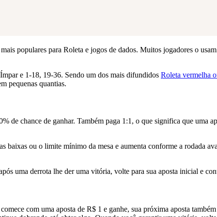
s mais populares para Roleta e jogos de dados. Muitos jogadores o us
u Ímpar e 1-18, 19-36. Sendo um dos mais difundidos
Roleta vermelha o
em pequenas quantias.
 50% de chance de ganhar. Também paga 1:1, o que significa que uma a
s baixas ou o limite mínimo da mesa e aumenta conforme a rodada avan
ós uma derrota lhe der uma vitória, volte para sua aposta inicial e con
 comece com uma aposta de R$ 1 e ganhe, sua próxima aposta também d