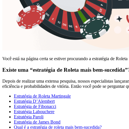
Você está na página certa se estiver procurando a estratégia de Rolet
Existe uma “estratégia de Roleta mais bem-sucedida”
Depois de realizar uma extensa pesquisa, nossos especialistas lançar
eficiência e probabilidades de vitória. Então você pode se perguntar q
Estratégia de Roleta Martingale
Estratégia D’Alembert
Estratégia de Fibonacci
Estratégia Labouchere
Estratégia Paroli
Estratégia de James Bond
Qual é a estratégia de roleta mais bem-sucedida?