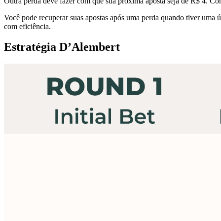
Outra perda deve fazer com que sua próxima aposta seja de R$ 4. Cont
Você pode recuperar suas apostas após uma perda quando tiver uma úni
com eficiência.
Estratégia D’Alembert