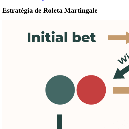
Estratégia de Roleta Martingale