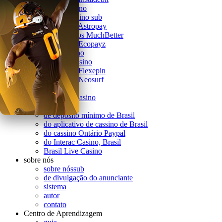
iDebit Casino
eCheck casino sub
do cassino Astropay
dos Cassinos MuchBetter
do cassino Ecopayz
iDeal Casino
Neteller Casino
do cassino Flexepin
do cassino Neosurf
Brasil
do Brasil Casino
Novo
de depósito mínimo de Brasil
do aplicativo de cassino de Brasil
do cassino Ontário Paypal
do Interac Casino, Brasil
Brasil Live Casino
sobre nós
sobre nóssub
de divulgação do anunciante
sistema
autor
contato
Centro de Aprendizagem