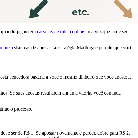
am quando jogam em
cassinos de roleta online
uma vez que pode ser
u preta
sistemas de apostas, a estratégia Martingale permite que você
posta vencedora pagaria a você o mesmo dinheiro que você apostou,
ça. Se suas apostas resultarem em uma vitória, você continua
tinue o processo.
eve ser de R$ 1. Se apostar novamente e perder, dobre para R$ 2.