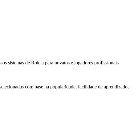
sos sistemas de Roleta para novatos e jogadores profissionais.
selecionadas com base na popularidade, facilidade de aprendizado,