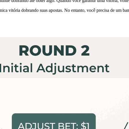
inue dobrando até obter algo. Quando você garantir uma vitória, volte 
ca vitória dobrando suas apostas. No entanto, você precisa de um bankro