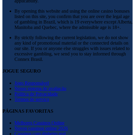
applicability.
By opening this website and using the online casino bonuses
listed on this site, you confirm that you are over the legal age
of gambling in Brazil, which is 19 everywhere except Alberta,
Manitoba and Quebec, where the admissible age is 18+.
By strictly following the current legislation, we do not show
any kind of promotional material or the connected details on
our site. If you or anyone else struggles with issues related to
excessive gambling, we send you to stay informed through
Connex Brasil.
JOGUE SEGURO
Jogo Responsável
Nosso sistema de avaliação
Política de Privacidade
Termos de serviço
PÁGINAS FAVORITAS
Melhores Cassinos Online
Novos cassinos online 2026
Cassinos com dinheiro real