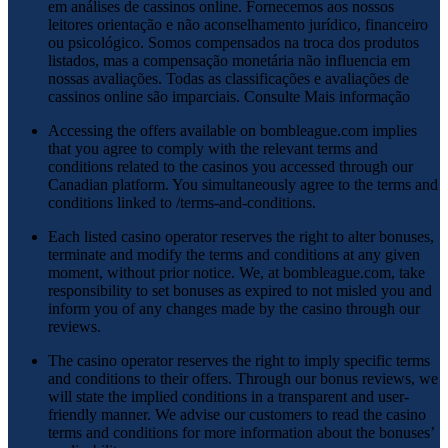
em análises de cassinos online.
Fornecemos aos nossos
leitores orientação e não aconselhamento jurídico, financeiro
ou psicológico.
Somos compensados ​​na troca dos produtos
listados, mas a compensação monetária não influencia em
nossas avaliações.
Todas as classificações e avaliações de
cassinos online são imparciais.
Consulte Mais informação
Accessing the offers available on bombleague.com implies
that you agree to comply with the relevant terms and
conditions related to the casinos you accessed through our
Canadian platform. You simultaneously agree to the terms and
conditions linked to /terms-and-conditions.
Each listed casino operator reserves the right to alter bonuses,
terminate and modify the terms and conditions at any given
moment, without prior notice. We, at bombleague.com, take
responsibility to set bonuses as expired to not misled you and
inform you of any changes made by the casino through our
reviews.
The casino operator reserves the right to imply specific terms
and conditions to their offers. Through our bonus reviews, we
will state the implied conditions in a transparent and user-
friendly manner. We advise our customers to read the casino
terms and conditions for more information about the bonuses’