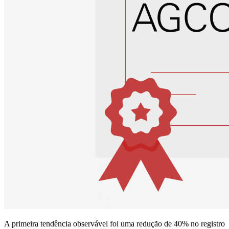
A primeira tendência observável foi uma redução de 40% no registro