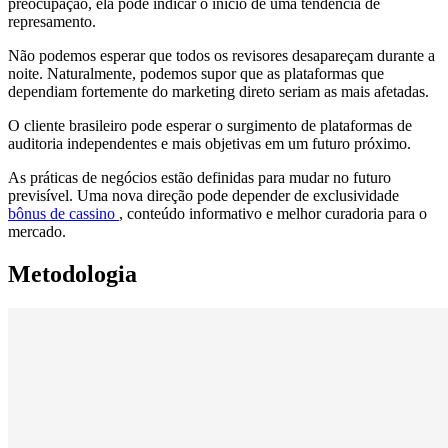
preocupação, ela pode indicar o início de uma tendência de
represamento.
Não podemos esperar que todos os revisores desapareçam durante a
noite. Naturalmente, podemos supor que as plataformas que
dependiam fortemente do marketing direto seriam as mais afetadas.
O cliente brasileiro pode esperar o surgimento de plataformas de
auditoria independentes e mais objetivas em um futuro próximo.
As práticas de negócios estão definidas para mudar no futuro
previsível. Uma nova direção pode depender de exclusividade
bônus de cassino
, conteúdo informativo e melhor curadoria para o
mercado.
Metodologia