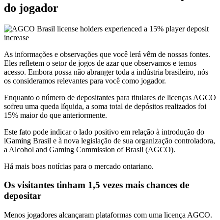
do jogador
As informações e observações que você lerá vêm de nossas fontes.
Eles refletem o setor de jogos de azar que observamos e temos
acesso. Embora possa não abranger toda a indústria brasileiro, nós
os consideramos relevantes para você como jogador.
Enquanto o número de depositantes para titulares de licenças AGCO
sofreu uma queda líquida, a soma total de depósitos realizados foi
15% maior do que anteriormente.
Este fato pode indicar o lado positivo em relação à introdução do
iGaming Brasil e à nova legislação de sua organização controladora,
a Alcohol and Gaming Commission of Brasil (AGCO).
Há mais boas notícias para o mercado ontariano.
Os visitantes tinham 1,5 vezes mais chances de
depositar
Menos jogadores alcançaram plataformas com uma licença AGCO.