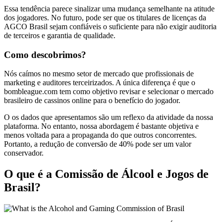
Essa tendência parece sinalizar uma mudança semelhante na atitude
dos jogadores. No futuro, pode ser que os titulares de licenças da
AGCO Brasil sejam confiáveis ​​o suficiente para não exigir auditoria
de terceiros e garantia de qualidade.
Como descobrimos?
Nós caímos no mesmo setor de mercado que profissionais de
marketing e auditores terceirizados. A única diferença é que o
bombleague.com tem como objetivo revisar e selecionar o mercado
brasileiro de cassinos online para o benefício do jogador.
O os dados que apresentamos são um reflexo da atividade da nossa
plataforma. No entanto, nossa abordagem é bastante objetiva e
menos voltada para a propaganda do que outros concorrentes.
Portanto, a redução de conversão de 40% pode ser um valor
conservador.
O que é a Comissão de Álcool e Jogos de
Brasil?