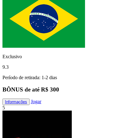
Exclusivo
9.3
Período de retirada: 1-2 dias
BÔNUS de até R$ 300
Jogar
Informações
5