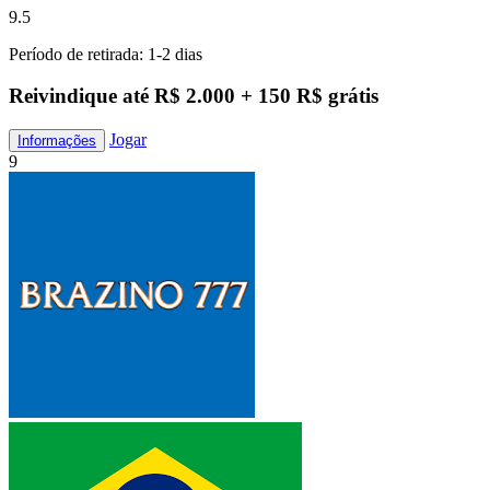
9.5
Período de retirada: 1-2 dias
Reivindique até R$ 2.000 + 150 R$ grátis
Jogar
Informações
9