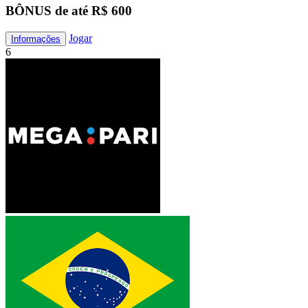
BÔNUS de até R$ 600
Jogar
Informações
6