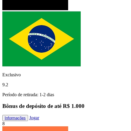
Exclusivo
9.2
Período de retirada: 1-2 dias
Bônus de depósito de até R$ 1.000
Jogar
Informações
8