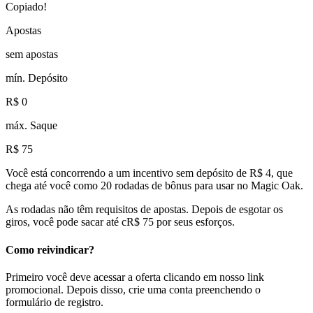
Copiado!
Apostas
sem apostas
mín. Depósito
R$ 0
máx. Saque
R$ 75
Você está concorrendo a um incentivo sem depósito de R$ 4, que
chega até você como 20 rodadas de bônus para usar no Magic Oak.
As rodadas não têm requisitos de apostas. Depois de esgotar os
giros, você pode sacar até cR$ 75 por seus esforços.
Como reivindicar?
Primeiro você deve acessar a oferta clicando em nosso link
promocional. Depois disso, crie uma conta preenchendo o
formulário de registro.