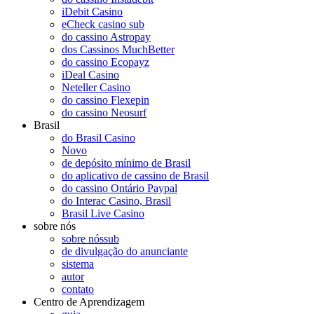
iDebit Casino
eCheck casino sub
do cassino Astropay
dos Cassinos MuchBetter
do cassino Ecopayz
iDeal Casino
Neteller Casino
do cassino Flexepin
do cassino Neosurf
Brasil
do Brasil Casino
Novo
de depósito mínimo de Brasil
do aplicativo de cassino de Brasil
do cassino Ontário Paypal
do Interac Casino, Brasil
Brasil Live Casino
sobre nós
sobre nóssub
de divulgação do anunciante
sistema
autor
contato
Centro de Aprendizagem