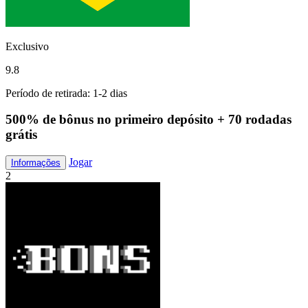
Exclusivo
9.8
Período de retirada: 1-2 dias
500% de bônus no primeiro depósito + 70 rodadas
grátis
Jogar
Informações
2