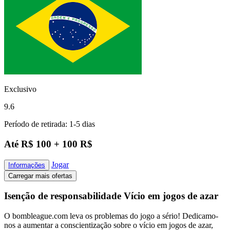
Exclusivo
9.6
Período de retirada: 1-5 dias
Até R$ 100 + 100 R$
Jogar
Informações
Carregar mais ofertas
Isenção de responsabilidade Vício em jogos de azar
O bombleague.com leva os problemas do jogo a sério! Dedicamo-
nos a aumentar a conscientização sobre o vício em jogos de azar,