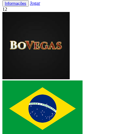
Jogar
Informações
12