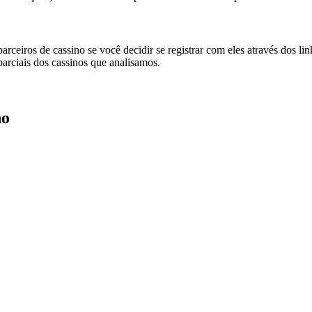
ros de cassino se você decidir se registrar com eles através dos lin
parciais dos cassinos que analisamos.
no