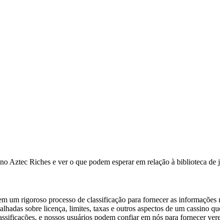
ino Aztec Riches e ver o que podem esperar em relação à biblioteca de 
m rigoroso processo de classificação para fornecer as informações mai
alhadas sobre licença, limites, taxas e outros aspectos de um cassino 
sificações, e nossos usuários podem confiar em nós para fornecer veredi