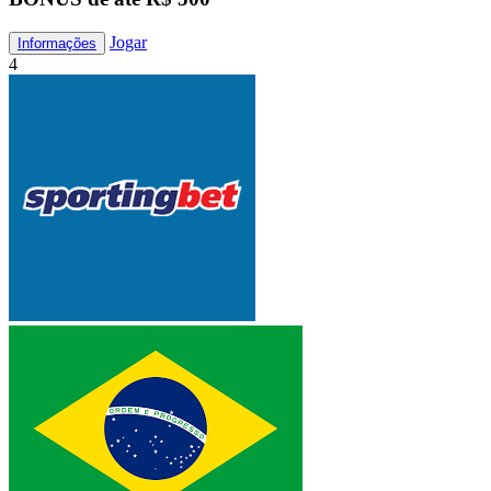
Jogar
Informações
4