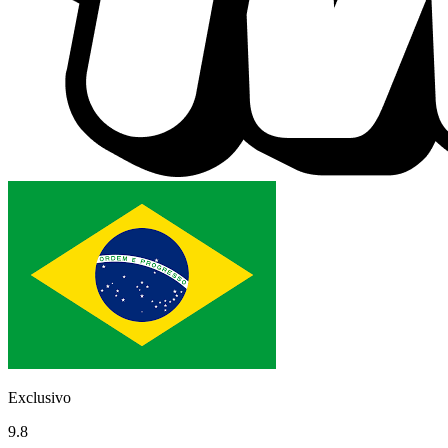
Exclusivo
9.8