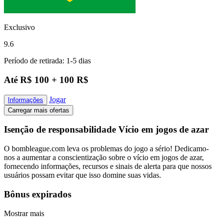
Exclusivo
9.6
Período de retirada: 1-5 dias
Até R$ 100 + 100 R$
Jogar
Informações
Carregar mais ofertas
Isenção de responsabilidade Vício em jogos de azar
O bombleague.com leva os problemas do jogo a sério! Dedicamo-
nos a aumentar a conscientização sobre o vício em jogos de azar,
fornecendo informações, recursos e sinais de alerta para que nossos
usuários possam evitar que isso domine suas vidas.
Bônus expirados
Mostrar mais