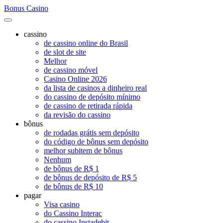
Bonus Casino
cassino
de cassino online do Brasil
de slot de site
Melhor
de cassino móvel
Casino Online 2026
da lista de casinos a dinheiro real
do cassino de depósito mínimo
de cassino de retirada rápida
da revisão do cassino
bônus
de rodadas grátis sem depósito
do código de bônus sem depósito
melhor subitem de bônus
Nenhum
de bônus de R$ 1
de bônus de depósito de R$ 5
de bônus de R$ 10
pagar
Visa casino
do Cassino Interac
do cassino Instadebit