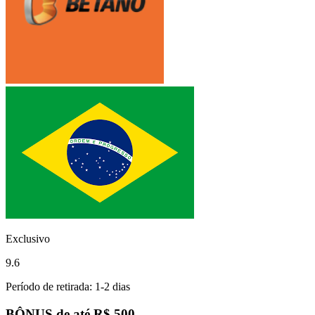
Exclusivo
9.6
Período de retirada: 1-2 dias
BÔNUS de até R$ 500