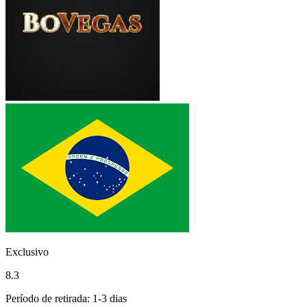
Exclusivo
8.3
Período de retirada: 1-3 dias