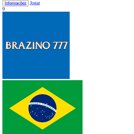
Jogar
Informações
9