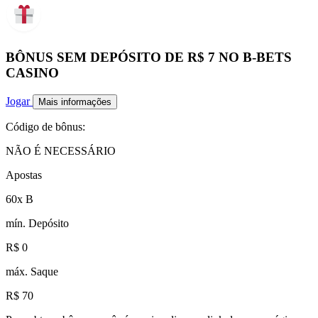
BÔNUS SEM DEPÓSITO DE R$ 7 NO B-BETS
CASINO
Jogar
Mais informações
Código de bônus:
NÃO É NECESSÁRIO
Apostas
60x B
mín. Depósito
R$ 0
máx. Saque
R$ 70