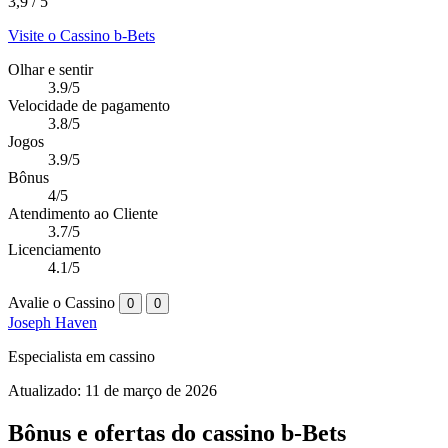
3,9 / 5
Visite o Cassino b-Bets
Olhar e sentir
3.9/5
Velocidade de pagamento
3.8/5
Jogos
3.9/5
Bônus
4/5
Atendimento ao Cliente
3.7/5
Licenciamento
4.1/5
Avalie o Cassino
0
0
Joseph Haven
Especialista em cassino
Atualizado:
11 de março de 2026
Bônus e ofertas do cassino b-Bets