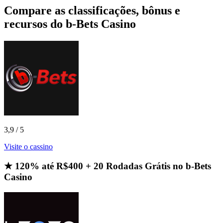
Compare as classificações, bônus e
recursos do b-Bets Casino
3,9 / 5
Visite o cassino
★ 120% até R$400 + 20 Rodadas Grátis no b-Bets
Casino