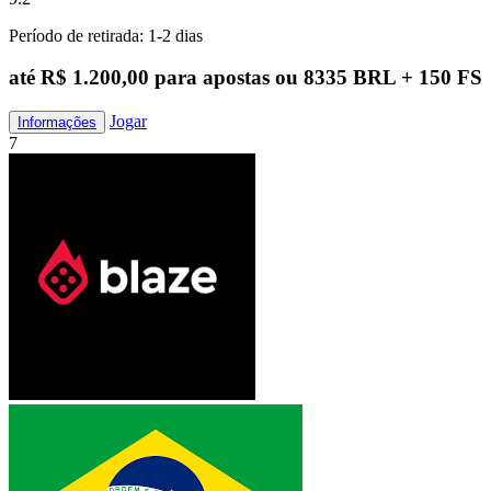
Período de retirada: 1-2 dias
até R$ 1.200,00 para apostas ou 8335 BRL + 150 FS
Jogar
Informações
7