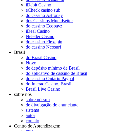
iDebit Casino
eCheck casino sub
do cassino Astropay
dos Cassinos MuchBetter
do cassino Ecopayz
iDeal Casino
Neteller Casino
do cassino Flexepin
do cassino Neosurf
Brasil
do Brasil Casino
Novo
de depósito mínimo de Brasil
do aplicativo de cassino de Brasil
do cassino Ontário Paypal
do Interac Casino, Brasil
Brasil Live Casino
sobre nós
sobre nóssub
de divulgação do anunciante
sistema
autor
contato
Centro de Aprendizagem