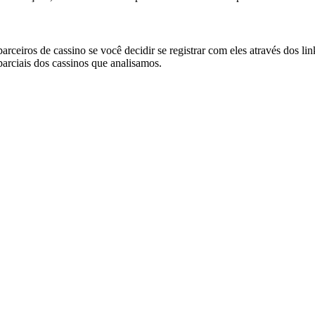
ros de cassino se você decidir se registrar com eles através dos lin
parciais dos cassinos que analisamos.