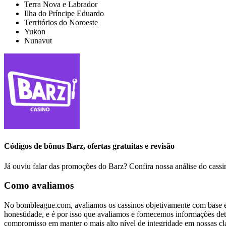
Terra Nova e Labrador
Ilha do Príncipe Eduardo
Territórios do Noroeste
Yukon
Nunavut
Códigos de bônus Barz, ofertas gratuitas e revisão
Já ouviu falar das promoções do Barz? Confira nossa análise do cass
Como avaliamos
No bombleague.com, avaliamos os cassinos objetivamente com base em u
honestidade, e é por isso que avaliamos e fornecemos informações det
compromisso em manter o mais alto nível de integridade em nossas clas