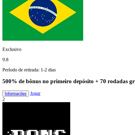
Exclusivo
9.8
Período de retirada: 1-2 dias
500% de bônus no primeiro depósito + 70 rodadas gr
Jogar
Informações
2