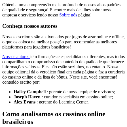
Obtenha uma compreensão mais profunda de nossos altos padrões
de qualidade e segurança! Encontre mais detalhes sobre nossa
empresa e serviços lendo nosso
Sobre nós
página!
Conheça nossos autores
Nossos escritores são apaixonados por jogos de azar online e offline,
o que os coloca na melhor posição para recomendar as melhores
plataformas para jogadores brasileiros!
Nossos autores
têm formações e especialidades diferentes, mas todos
compartilham o compromisso de conteúdo de qualidade que fornece
informações valiosas. Eles não estão sozinhos, no entanto. Nossa
equipe editorial dá o veredicto final em cada página e faz a curadoria
do cassino online e da lista de bônus. Neste site, você encontrará
conteúdo escrito por:
Hailey Campbell
: gerente de nossa equipe de revisores;
Joseph Haven
: curador especialista em cassino online;
Alex Evans
: gerente do Learning Center.
Como analisamos os cassinos online
brasileiros