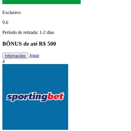
Exclusivo
9.6
Período de retirada: 1-2 dias
BÔNUS de até R$ 500
Jogar
Informações
4