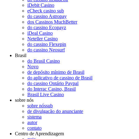
iDebit Casino
eCheck casino sub
do cassino Astropay
dos Cassinos MuchBetter
do cassino Ecopayz
iDeal Casino
Neteller Casino
do cassino Flexepin
do cassino Neosurf
Brasil
do Brasil Casino
Novo
de depósito mínimo de Brasil
do aplicativo de cassino de Brasil
do cassino Ontário Paypal
do Interac Casino, Brasil
Brasil Live Casino
sobre nós
sobre nóssub
de divulgação do anunciante
sistema
autor
contato
Centro de Aprendizagem