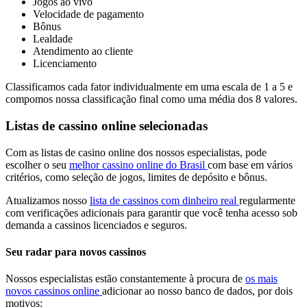
Jogos ao vivo
Velocidade de pagamento
Bônus
Lealdade
Atendimento ao cliente
Licenciamento
Classificamos cada fator individualmente em uma escala de 1 a 5 e
compomos nossa classificação final como uma média dos 8 valores.
Listas de cassino online selecionadas
Com as listas de casino online dos nossos especialistas, pode
escolher o seu
melhor cassino online do Brasil
com base em vários
critérios, como seleção de jogos, limites de depósito e bônus.
Atualizamos nosso
lista de cassinos com dinheiro real
regularmente
com verificações adicionais para garantir que você tenha acesso sob
demanda a cassinos licenciados e seguros.
Seu radar para novos cassinos
Nossos especialistas estão constantemente à procura de
os mais
novos cassinos online
adicionar ao nosso banco de dados, por dois
motivos: