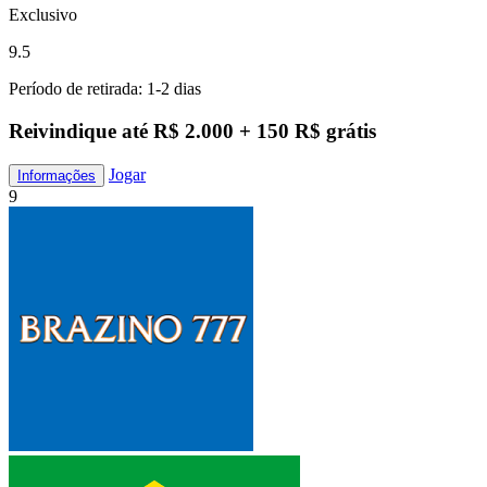
Exclusivo
9.5
Período de retirada: 1-2 dias
Reivindique até R$ 2.000 + 150 R$ grátis
Jogar
Informações
9