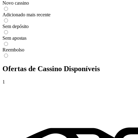
Novo cassino
Adicionado mais recente
Sem depósito
Sem apostas
Reembolso
Ofertas de Cassino Disponíveis
1