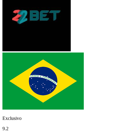
Exclusivo
9.2