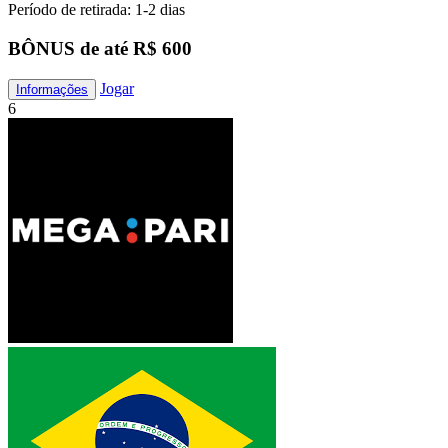
Período de retirada: 1-2 dias
BÔNUS de até R$ 600
Jogar
Informações
6