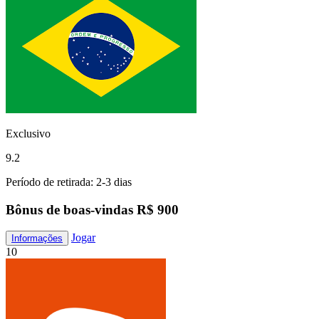
Exclusivo
9.2
Período de retirada: 2-3 dias
Bônus de boas-vindas R$ 900
Jogar
Informações
10