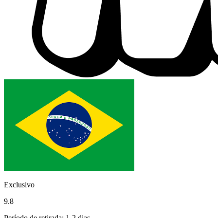
Exclusivo
9.8
Período de retirada: 1-2 dias