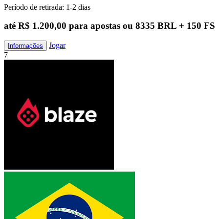
Período de retirada: 1-2 dias
até R$ 1.200,00 para apostas ou 8335 BRL + 150 FS
Jogar
Informações
7