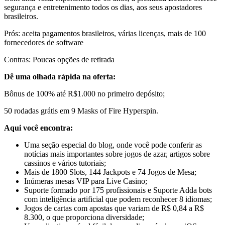
segurança e entretenimento todos os dias, aos seus apostadores
brasileiros.
Prós: aceita pagamentos brasileiros, várias licenças, mais de 100
fornecedores de software
Contras: Poucas opções de retirada
Dê uma olhada rápida na oferta:
Bônus de 100% até R$1.000 no primeiro depósito;
50 rodadas grátis em 9 Masks of Fire Hyperspin.
Aqui você encontra:
Uma seção especial do blog, onde você pode conferir as
notícias mais importantes sobre jogos de azar, artigos sobre
cassinos e vários tutoriais;
Mais de 1800 Slots, 144 Jackpots e 74 Jogos de Mesa;
Inúmeras mesas VIP para Live Casino;
Suporte formado por 175 profissionais e Suporte Adda bots
com inteligência artificial que podem reconhecer 8 idiomas;
Jogos de cartas com apostas que variam de R$ 0,84 a R$
8.300, o que proporciona diversidade;