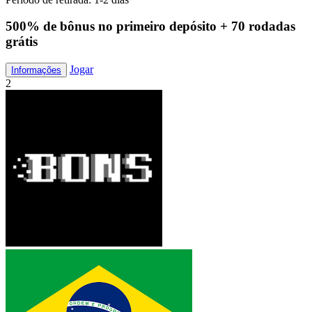
500% de bônus no primeiro depósito + 70 rodadas
grátis
Jogar
Informações
2