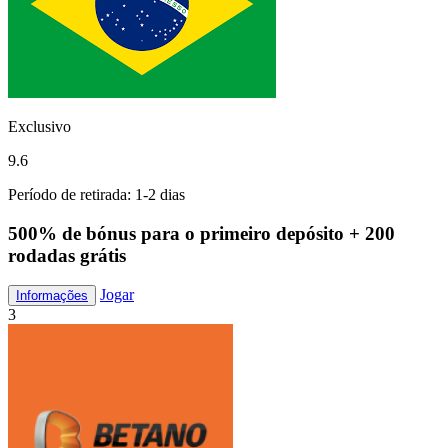
Exclusivo
9.6
Período de retirada: 1-2 dias
500% de bónus para o primeiro depósito + 200
rodadas grátis
Jogar
Informações
3