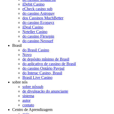
iDebit Casino
eCheck casino sub
do cassino Astropay
dos Cassinos MuchBetter
do cassino Ecopayz
iDeal Casino
Neteller Casino
do cassino Flexepin
do cassino Neosurf
Brasil
do Brasil Casino
Novo
de depósito mínimo de Brasil
do aplicativo de cassino de Brasil
do cassino Ontário Paypal
do Interac Casino, Brasil
Brasil Live Casino
sobre nós
sobre nóssub
de divulgação do anunciante
sistema
autor
contato
Centro de Aprendizagem