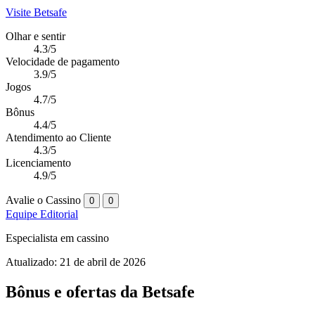
Visite Betsafe
Olhar e sentir
4.3/5
Velocidade de pagamento
3.9/5
Jogos
4.7/5
Bônus
4.4/5
Atendimento ao Cliente
4.3/5
Licenciamento
4.9/5
Avalie o Cassino
0
0
Equipe Editorial
Especialista em cassino
Atualizado:
21 de abril de 2026
Bônus e ofertas da Betsafe