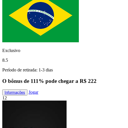
Exclusivo
8.5
Período de retirada: 1-3 dias
O bônus de 111% pode chegar a R$ 222
Jogar
Informações
12