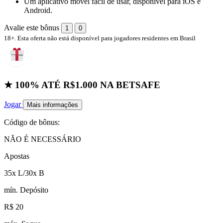
Um aplicativo móvel fácil de usar, disponível para iOS e
Android.
Avalie este bônus
1
0
18+. Esta oferta não está disponível para jogadores residentes em Brasil
★ 100% ATÉ R$1.000 NA BETSAFE
Jogar
Mais informações
Código de bônus:
NÃO É NECESSÁRIO
Apostas
35x L/30x B
mín. Depósito
R$ 20