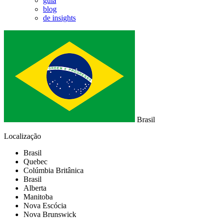
guia
blog
de insights
Brasil
Localização
Brasil
Quebec
Colúmbia Britânica
Brasil
Alberta
Manitoba
Nova Escócia
Nova Brunswick