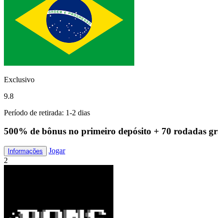
Exclusivo
9.8
Período de retirada: 1-2 dias
500% de bônus no primeiro depósito + 70 rodadas gr
Jogar
Informações
2