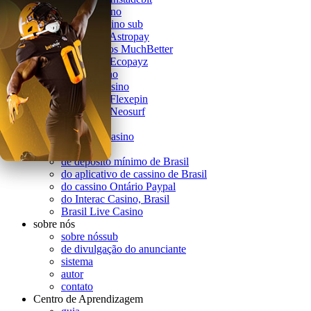
iDebit Casino
eCheck casino sub
do cassino Astropay
dos Cassinos MuchBetter
do cassino Ecopayz
iDeal Casino
Neteller Casino
do cassino Flexepin
do cassino Neosurf
Brasil
do Brasil Casino
Novo
de depósito mínimo de Brasil
do aplicativo de cassino de Brasil
do cassino Ontário Paypal
do Interac Casino, Brasil
Brasil Live Casino
sobre nós
sobre nóssub
de divulgação do anunciante
sistema
autor
contato
Centro de Aprendizagem