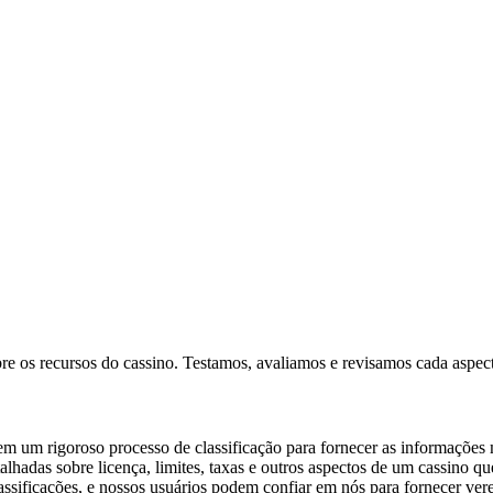
re os recursos do cassino. Testamos, avaliamos e revisamos cada aspec
m rigoroso processo de classificação para fornecer as informações mai
alhadas sobre licença, limites, taxas e outros aspectos de um cassino 
sificações, e nossos usuários podem confiar em nós para fornecer veredi