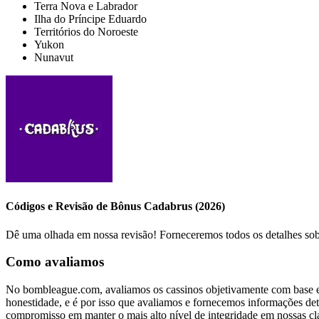
Terra Nova e Labrador
Ilha do Príncipe Eduardo
Territórios do Noroeste
Yukon
Nunavut
Códigos e Revisão de Bônus Cadabrus (2026)
Dê uma olhada em nossa revisão! Forneceremos todos os detalhes sob
Como avaliamos
No bombleague.com, avaliamos os cassinos objetivamente com base em u
honestidade, e é por isso que avaliamos e fornecemos informações det
compromisso em manter o mais alto nível de integridade em nossas clas