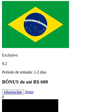
Exclusivo
9.2
Período de retirada: 1-2 dias
BÔNUS de até R$ 600
Jogar
Informações
6