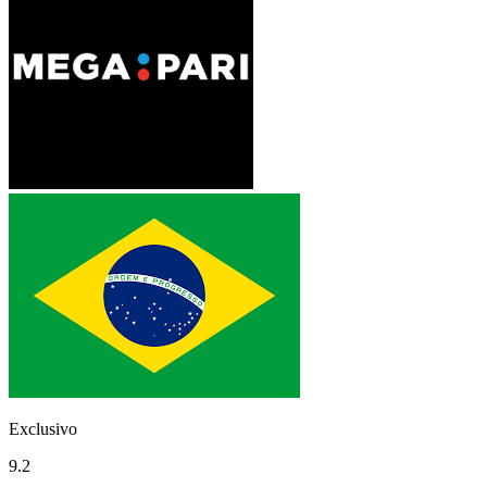
Exclusivo
9.2