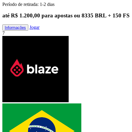
Período de retirada: 1-2 dias
até R$ 1.200,00 para apostas ou 8335 BRL + 150 FS
Jogar
Informações
7