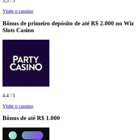
3,5 / 5
Visite o cassino
Bônus de primeiro depósito de até R$ 2.000 no Wiz
Slots Casino
4.4 / 5
Visite o cassino
Bônus de até R$ 1.000