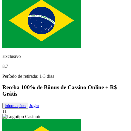
Exclusivo
8.7
Período de retirada: 1-3 dias
Receba 100% de Bônus de Cassino Online + R$
Grátis
Jogar
Informações
11