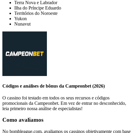
Terra Nova e Labrador
Ilha do Príncipe Eduardo
Territórios do Noroeste
Yukon
Nunavut
Códigos e análises de bônus da Campeonbet (2026)
O cassino foi testado em todos os seus recursos e códigos
promocionais da Campeonbet. Em vez de entrar no desconhecido,
leia primeiro nossa análise de especialistas!
Como avaliamos
No bombleague.com, avaliamos os cassinos objetivamente com base