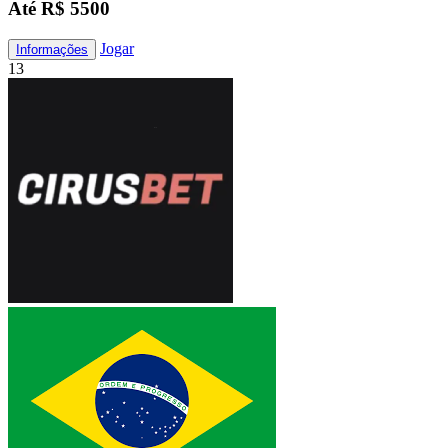
Até R$ 5500
Jogar
Informações
13