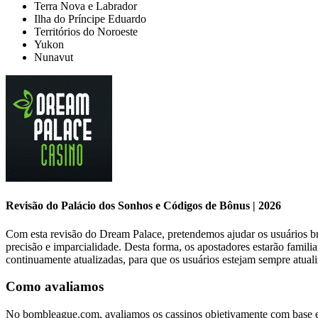
Terra Nova e Labrador
Ilha do Príncipe Eduardo
Territórios do Noroeste
Yukon
Nunavut
Revisão do Palácio dos Sonhos e Códigos de Bônus | 2026
Com esta revisão do Dream Palace, pretendemos ajudar os usuários bra
precisão e imparcialidade. Desta forma, os apostadores estarão famil
continuamente atualizadas, para que os usuários estejam sempre atual
Como avaliamos
No bombleague.com, avaliamos os cassinos objetivamente com base em u