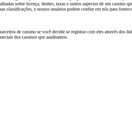
alhadas sobre licença, limites, taxas e outros aspectos de um cassino 
s classificações, e nossos usuários podem confiar em nós para fornecer 
ros de cassino se você decidir se registrar com eles através dos lin
parciais dos cassinos que analisamos.