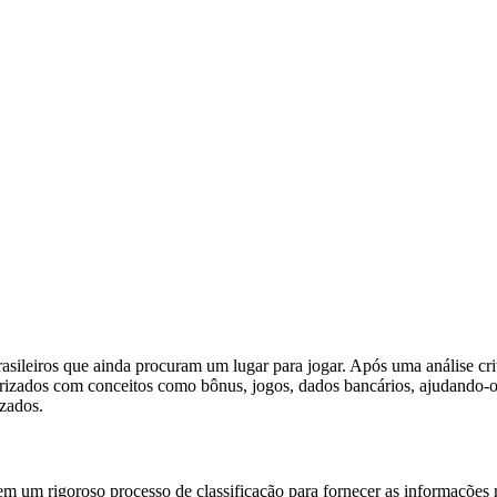
sileiros que ainda procuram um lugar para jogar. Após uma análise cri
iarizados com conceitos como bônus, jogos, dados bancários, ajudando-os
izados.
m rigoroso processo de classificação para fornecer as informações mai