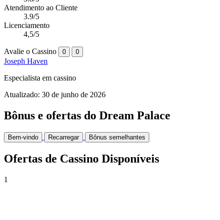
Atendimento ao Cliente
3.9/5
Licenciamento
4,5/5
Avalie o Cassino
0
0
Joseph Haven
Especialista em cassino
Atualizado:
30 de junho de 2026
Bônus e ofertas do Dream Palace
Bem-vindo
Recarregar
Bônus semelhantes
Ofertas de Cassino Disponíveis
1