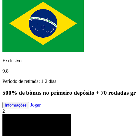
Exclusivo
9.8
Período de retirada: 1-2 dias
500% de bônus no primeiro depósito + 70 rodadas gr
Jogar
Informações
2