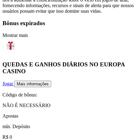
fornecendo informações, recursos e sinais de alerta para que nossos
usuários possam evitar que isso domine suas vidas.
Bônus expirados
Mostrar mais
QUEDAS E GANHOS DIÁRIOS NO EUROPA
CASINO
Jogar
Mais informações
Código de bônus:
NÃO É NECESSÁRIO
Apostas
mín. Depósito
R$ 0