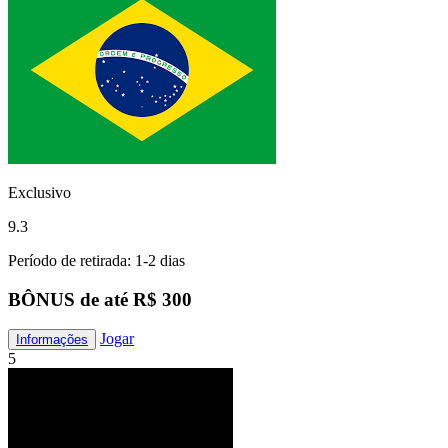
Exclusivo
9.3
Período de retirada: 1-2 dias
BÔNUS de até R$ 300
Jogar
Informações
5