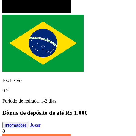
Exclusivo
9.2
Período de retirada: 1-2 dias
Bônus de depósito de até R$ 1.000
Jogar
Informações
8