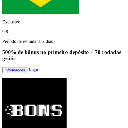
Exclusivo
9.8
Período de retirada: 1-2 dias
500% de bônus no primeiro depósito + 70 rodadas
grátis
Jogar
Informações
2