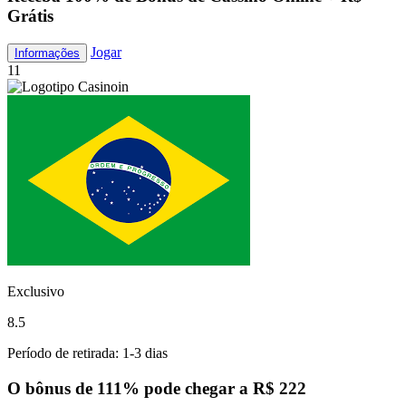
Grátis
Jogar
Informações
11
Exclusivo
8.5
Período de retirada: 1-3 dias
O bônus de 111% pode chegar a R$ 222