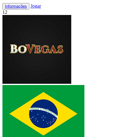
Jogar
Informações
12