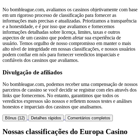
No bombleague.com, avaliamos os cassinos objetivamente com base
em um rigoroso processo de classificação para fornecer as
informações mais precisas e atualizadas. Priorizamos a transparência
e a honestidade, e é por isso que avaliamos e fornecemos
informações detalhadas sobre licença, limites, taxas e outros
aspectos de um cassino que podem afetar sua experiência de
usuário. Temos orgulho de nosso compromisso em manter o mais
alto nível de integridade em nossas classificações, e nossos usuários
podem confiar em nós para fornecer veredictos imparciais e
confiáveis ​​dos cassinos que avaliamos.
Divulgação de afiliados
No bombleague.com, podemos receber uma compensação de nossos
parceiros de cassino se você decidir se registrar com eles através dos
links que fornecemos. No entanto, garantimos que todos os
veredictos expressos são nossos e refletem nossos testes e análises
honestos e imparciais dos cassinos que analisamos.
Bônus (12)
Detalhes rápidos
Comentários completos
Nossas classificações do Europa Casino