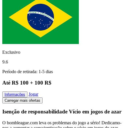
Exclusivo
9.6
Período de retirada: 1-5 dias
Até R$ 100 + 100 R$
Jogar
Informações
Carregar mais ofertas
Isenção de responsabilidade Vício em jogos de azar
O bombleague.com leva os problemas do jogo a sério! Dedicamo-
nos a aumentar a conscientização sobre o vício em jogos de azar,