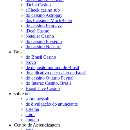
iDebit Casino
eCheck casino sub
do cassino Astropay
dos Cassinos MuchBetter
do cassino Ecopayz
iDeal Casino
Neteller Casino
do cassino Flexepin
do cassino Neosurf
Brasil
do Brasil Casino
Novo
de depósito mínimo de Brasil
do aplicativo de cassino de Brasil
do cassino Ontário Paypal
do Interac Casino, Brasil
Brasil Live Casino
sobre nós
sobre nóssub
de divulgação do anunciante
sistema
autor
contato
Centro de Aprendizagem