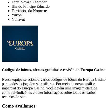
Terra Nova e Labrador
Ilha do Príncipe Eduardo
Territórios do Noroeste
Yukon
Nunavut
Códigos de bônus, ofertas gratuitas e revisão do Europa Casino
Nossa equipe selecionou vários códigos de bônus do Europa Casino
para todos os jogadores brasileiros. Por meio de nossa análise
imparcial do Europa Casino, você obtém uma imagem clara de
como reivindicá-los e obter informações sobre todos os vários
recursos do site.
Como avaliamos