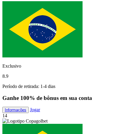
Exclusivo
8.9
Período de retirada: 1-4 dias
Ganhe 100% de bônus em sua conta
Jogar
Informações
14