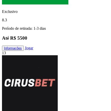
Exclusivo
8.3
Período de retirada: 1-3 dias
Até R$ 5500
Jogar
Informações
13