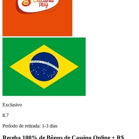
Exclusivo
8.7
Período de retirada: 1-3 dias
Receba 100% de Bônus de Cassino Online + R$