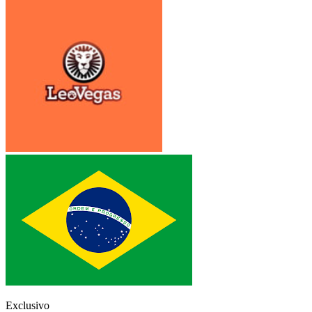
Exclusivo