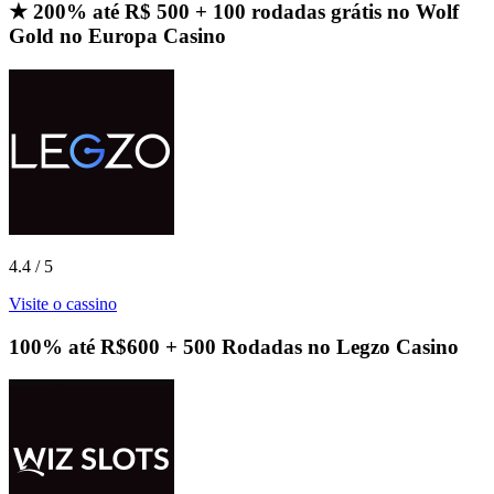
★ 200% até R$ 500 + 100 rodadas grátis no Wolf
Gold no Europa Casino
4.4 / 5
Visite o cassino
100% até R$600 + 500 Rodadas no Legzo Casino