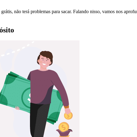
as grátis, não terá problemas para sacar. Falando nisso, vamos nos aprof
ósito