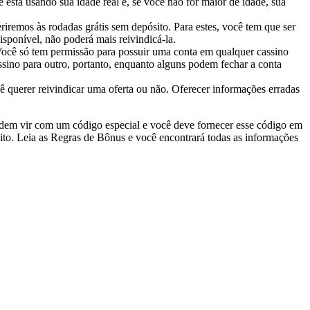
 está usando sua idade real e, se você não for maior de idade, sua
iremos às rodadas grátis sem depósito. Para estes, você tem que ser
sponível, não poderá mais reivindicá-la.
. Você só tem permissão para possuir uma conta em qualquer cassino
sino para outro, portanto, enquanto alguns podem fechar a conta
cê querer reivindicar uma oferta ou não. Oferecer informações erradas
podem vir com um código especial e você deve fornecer esse código em
ito. Leia as Regras de Bônus e você encontrará todas as informações