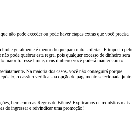
o que não pode exceder ou pode haver etapas extras que você precisa
 limite geralmente é menor do que para outras ofertas. É imposto pelo
 não pode quebrar esta regra, pois qualquer excesso de dinheiro será
to maior for esse limite, mais dinheiro você poderá manter com o
imediatamente. Na maioria dos casos, você não conseguirá porque
depósito, o cassino verifica sua opção de pagamento selecionada junto
ndições, bem como as Regras de Bônus! Explicamos os requisitos mais
ntes de ingressar e reivindicar uma promoção!