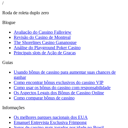
/
Roda de roleta duplo zero
Blogue
Avaliação do Cassino Fallsview
Revisão do Casino de Montreal
The Shorelines Casino Gananoque
Análise do Playground Poker Casino
Principais slots de Ação de Graças
Guias
Usando bônus de cassino para aumentar suas chances de
ganhar
Como encontrar bônus exclusivos do cassino VIP
Como usar os bônus do cassino com responsabilidade
Os Aspectos Legais dos Bônus de Cassino Online
Como comparar bônus de cassino
Informações
Os melhores parques nacionais dos EUA
Emanuel Entrevista Exclusiva Frimpong
Jogos de cassino mais jogados por idade no Brasil