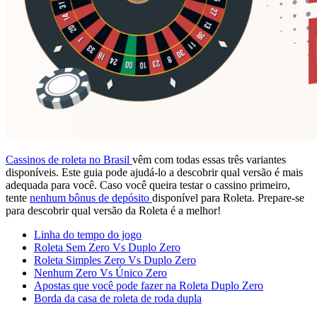
Cassinos de roleta no Brasil
vêm com todas essas três variantes
disponíveis. Este guia pode ajudá-lo a descobrir qual versão é mais
adequada para você. Caso você queira testar o cassino primeiro,
tente
nenhum bônus de depósito
disponível para Roleta. Prepare-se
para descobrir qual versão da Roleta é a melhor!
Linha do tempo do jogo
Roleta Sem Zero Vs Duplo Zero
Roleta Simples Zero Vs Duplo Zero
Nenhum Zero Vs Único Zero
Apostas que você pode fazer na Roleta Duplo Zero
Borda da casa de roleta de roda dupla