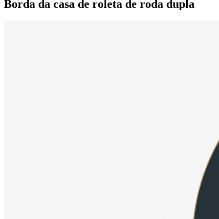
Borda da casa de roleta de roda dupla