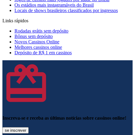
Os estádios mais instagramáveis ​​do Brasil
Locais de shows brasileiros classificados por ingressos
Links rápidos
Rodadas grátis sem depósito
Bônus sem depósito
Novos Cassinos Online
Melhores cassinos online
Depósito de R$ 1 em cassinos
Inscreva-se e receba as últimas notícias sobre cassinos online!
se inscrever