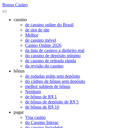
Bonus Casino
cassino
de cassino online do Brasil
de slot de site
Melhor
de cassino móvel
Casino Online 2026
da lista de casinos a dinheiro real
do cassino de depósito mínimo
de cassino de retirada rápida
da revisão do cassino
bônus
de rodadas grátis sem depósito
do código de bônus sem depósito
melhor subitem de bônus
Nenhum
de bônus de R$ 1
de bônus de depósito de R$ 5
de bônus de R$ 10
pagar
Visa casino
do Cassino Interac
do cassino Instadebit