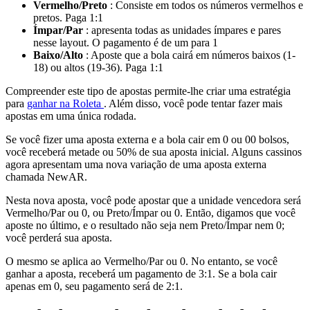
Vermelho/Preto
: Consiste em todos os números vermelhos e
pretos. Paga 1:1
Ímpar/Par
: apresenta todas as unidades ímpares e pares
nesse layout. O pagamento é de um para 1
Baixo/Alto
: Aposte que a bola cairá em números baixos (1-
18) ou altos (19-36). Paga 1:1
Compreender este tipo de apostas permite-lhe criar uma estratégia
para
ganhar na Roleta
. Além disso, você pode tentar fazer mais
apostas em uma única rodada.
Se você fizer uma aposta externa e a bola cair em 0 ou 00 bolsos,
você receberá metade ou 50% de sua aposta inicial. Alguns cassinos
agora apresentam uma nova variação de uma aposta externa
chamada NewAR.
Nesta nova aposta, você pode apostar que a unidade vencedora será
Vermelho/Par ou 0, ou Preto/Ímpar ou 0. Então, digamos que você
aposte no último, e o resultado não seja nem Preto/Ímpar nem 0;
você perderá sua aposta.
O mesmo se aplica ao Vermelho/Par ou 0. No entanto, se você
ganhar a aposta, receberá um pagamento de 3:1. Se a bola cair
apenas em 0, seu pagamento será de 2:1.