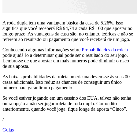
A roda dupla tem uma vantagem básica da casa de 5,26%. Isso
significa que você receberá R$ 94,74 a cada R$ 100 que apostar no
longo prazo. As vantagens da casa são, no entanto, teóricas e não se
referem ao resultado ou pagamento que você receberá de um jogo.
Conhecendo algumas informações sobre
Probabilidades da roleta
pode ajudá-lo a determinar qual pode ser o resultado do seu jogo.
Lembre-se de que apostar em mais números pode diminuir o risco
de sua aposta.
As baixas probabilidades da roleta americana devem-se às suas 00
casas adicionais. Isso reduz as chances de conseguir um único
número para garantir um pagamento.
Se você estiver jogando em um cassino dos EUA, talvez não tenha
outra opção a não ser jogar roleta de roda dupla. Como dito
anteriormente, quando você joga, fique longe da aposta “Cinco”.
/
Guias