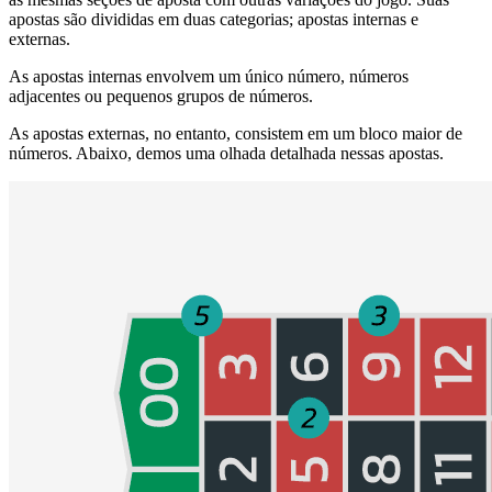
apostas são divididas em duas categorias; apostas internas e
externas.
As apostas internas envolvem um único número, números
adjacentes ou pequenos grupos de números.
As apostas externas, no entanto, consistem em um bloco maior de
números. Abaixo, demos uma olhada detalhada nessas apostas.