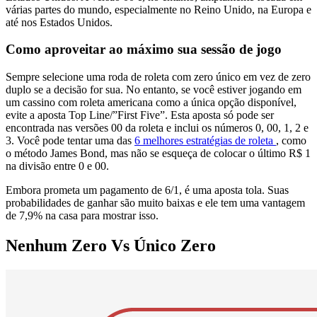
várias partes do mundo, especialmente no Reino Unido, na Europa e
até nos Estados Unidos.
Como aproveitar ao máximo sua sessão de jogo
Sempre selecione uma roda de roleta com zero único em vez de zero
duplo se a decisão for sua. No entanto, se você estiver jogando em
um cassino com roleta americana como a única opção disponível,
evite a aposta Top Line/”First Five”. Esta aposta só pode ser
encontrada nas versões 00 da roleta e inclui os números 0, 00, 1, 2 e
3. Você pode tentar uma das
6 melhores estratégias de roleta
, como
o método James Bond, mas não se esqueça de colocar o último R$ 1
na divisão entre 0 e 00.
Embora prometa um pagamento de 6/1, é uma aposta tola. Suas
probabilidades de ganhar são muito baixas e ele tem uma vantagem
de 7,9% na casa para mostrar isso.
Nenhum Zero Vs Único Zero