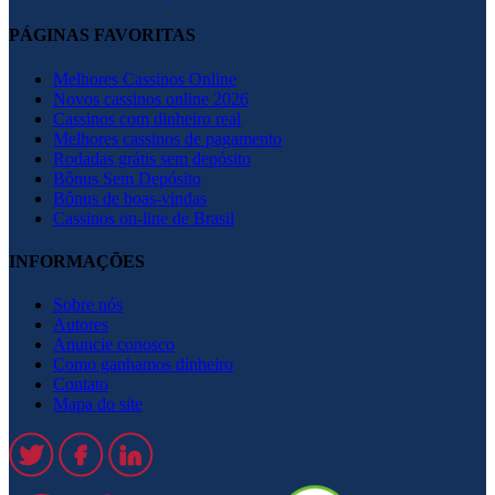
PÁGINAS FAVORITAS
Melhores Cassinos Online
Novos cassinos online 2026
Cassinos com dinheiro real
Melhores cassinos de pagamento
Rodadas grátis sem depósito
Bônus Sem Depósito
Bônus de boas-vindas
Cassinos on-line de Brasil
INFORMAÇÕES
Sobre nós
Autores
Anuncie conosco
Como ganhamos dinheiro
Contato
Mapa do site