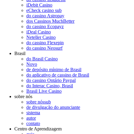
iDebit Casino
eCheck casino sub
do cassino Astropay
dos Cassinos MuchBetter
do cassino Ecopayz
iDeal Casino
Neteller Casino
do cassino Flexepin
do cassino Neosurf
Brasil
do Brasil Casino
Novo
de depósito mínimo de Brasil
do aplicativo de cassino de Brasil
do cassino Ontário Paypal
do Interac Casino, Brasil
Brasil Live Casino
sobre nós
sobre nóssub
de divulgação do anunciante
sistema
autor
contato
Centro de Aprendizagem