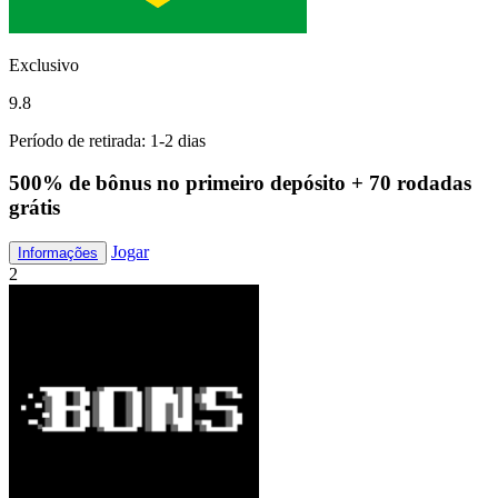
Exclusivo
9.8
Período de retirada: 1-2 dias
500% de bônus no primeiro depósito + 70 rodadas
grátis
Jogar
Informações
2