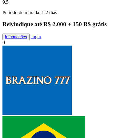
9.5
Período de retirada: 1-2 dias
Reivindique até R$ 2.000 + 150 R$ grátis
Jogar
Informações
9