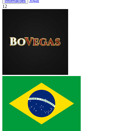
Jogar
Informações
12