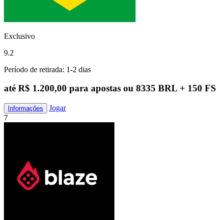
Exclusivo
9.2
Período de retirada: 1-2 dias
até R$ 1.200,00 para apostas ou 8335 BRL + 150 FS
Jogar
Informações
7