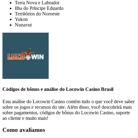
Terra Nova e Labrador
Ilha do Príncipe Eduardo
Territórios do Noroeste
Yukon
Nunavut
Códigos de bônus e análise do Locowin Casino Brasil
Esta análise do Locowin Casino contém tudo o que você deve saber
sobre os jogos e recursos do site. Além disso, você descobrirá mais
sobre pagamentos, códigos de bônus do Locowin Casino, suporte
ao cliente e muito mais!
Como avaliamos