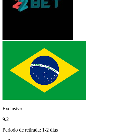
Exclusivo
9.2
Período de retirada: 1-2 dias