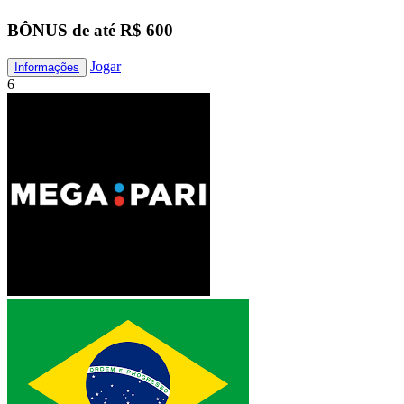
BÔNUS de até R$ 600
Jogar
Informações
6