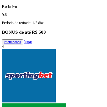
Exclusivo
9.6
Período de retirada: 1-2 dias
BÔNUS de até R$ 500
Jogar
Informações
4