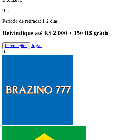
9.5
Período de retirada: 1-2 dias
Reivindique até R$ 2.000 + 150 R$ grátis
Jogar
Informações
9