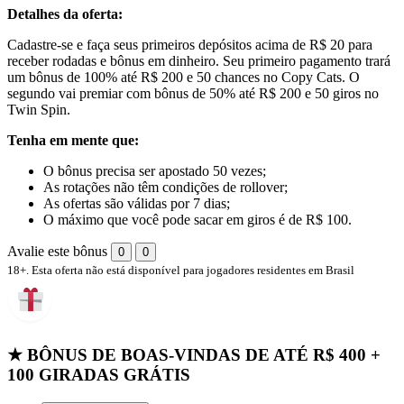
Detalhes da oferta:
Cadastre-se e faça seus primeiros depósitos acima de R$ 20 para
receber rodadas e bônus em dinheiro. Seu primeiro pagamento trará
um bônus de 100% até R$ 200 e 50 chances no Copy Cats. O
segundo vai premiar com bônus de 50% até R$ 200 e 50 giros no
Twin Spin.
Tenha em mente que:
O bônus precisa ser apostado 50 vezes;
As rotações não têm condições de rollover;
As ofertas são válidas por 7 dias;
O máximo que você pode sacar em giros é de R$ 100.
Avalie este bônus
0
0
18+. Esta oferta não está disponível para jogadores residentes em Brasil
★ BÔNUS DE BOAS-VINDAS DE ATÉ R$ 400 +
100 GIRADAS GRÁTIS