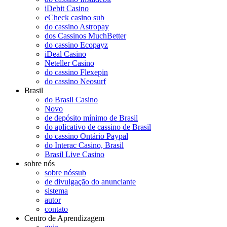
iDebit Casino
eCheck casino sub
do cassino Astropay
dos Cassinos MuchBetter
do cassino Ecopayz
iDeal Casino
Neteller Casino
do cassino Flexepin
do cassino Neosurf
Brasil
do Brasil Casino
Novo
de depósito mínimo de Brasil
do aplicativo de cassino de Brasil
do cassino Ontário Paypal
do Interac Casino, Brasil
Brasil Live Casino
sobre nós
sobre nóssub
de divulgação do anunciante
sistema
autor
contato
Centro de Aprendizagem