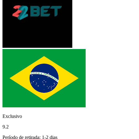
Exclusivo
9.2
Período de retirada: 1-2 dias