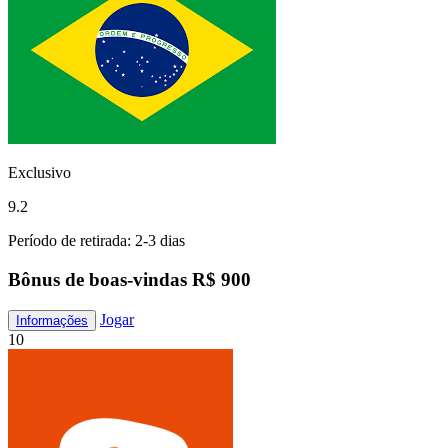
Exclusivo
9.2
Período de retirada: 2-3 dias
Bônus de boas-vindas R$ 900
Jogar
Informações
10