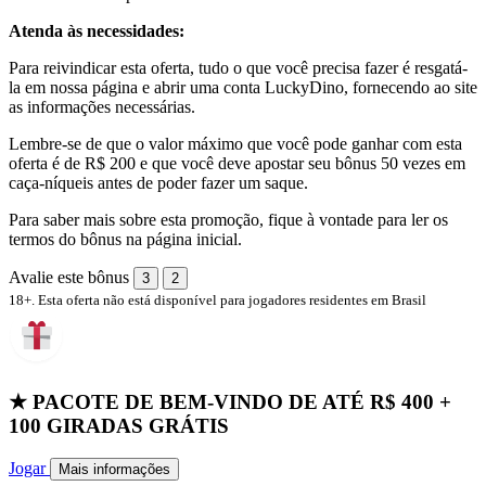
Atenda às necessidades:
Para reivindicar esta oferta, tudo o que você precisa fazer é resgatá-
la em nossa página e abrir uma conta LuckyDino, fornecendo ao site
as informações necessárias.
Lembre-se de que o valor máximo que você pode ganhar com esta
oferta é de R$ 200 e que você deve apostar seu bônus 50 vezes em
caça-níqueis antes de poder fazer um saque.
Para saber mais sobre esta promoção, fique à vontade para ler os
termos do bônus na página inicial.
Avalie este bônus
3
2
18+. Esta oferta não está disponível para jogadores residentes em Brasil
★ PACOTE DE BEM-VINDO DE ATÉ R$ 400 +
100 GIRADAS GRÁTIS
Jogar
Mais informações