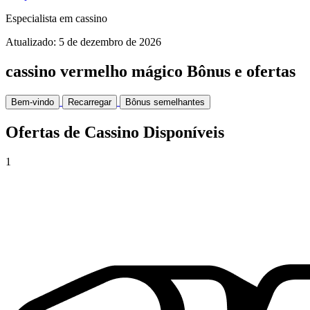
Especialista em cassino
Atualizado:
5 de dezembro de 2026
cassino vermelho mágico Bônus e ofertas
Bem-vindo
Recarregar
Bônus semelhantes
Ofertas de Cassino Disponíveis
1