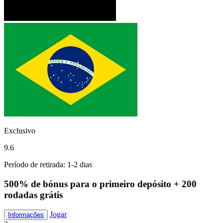
Exclusivo
9.6
Período de retirada: 1-2 dias
500% de bónus para o primeiro depósito + 200
rodadas grátis
Jogar
Informações