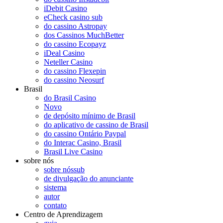
iDebit Casino
eCheck casino sub
do cassino Astropay
dos Cassinos MuchBetter
do cassino Ecopayz
iDeal Casino
Neteller Casino
do cassino Flexepin
do cassino Neosurf
Brasil
do Brasil Casino
Novo
de depósito mínimo de Brasil
do aplicativo de cassino de Brasil
do cassino Ontário Paypal
do Interac Casino, Brasil
Brasil Live Casino
sobre nós
sobre nóssub
de divulgação do anunciante
sistema
autor
contato
Centro de Aprendizagem