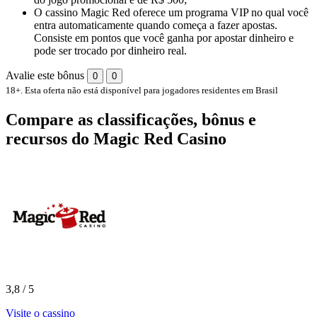
O cassino Magic Red oferece um programa VIP no qual você
entra automaticamente quando começa a fazer apostas.
Consiste em pontos que você ganha por apostar dinheiro e
pode ser trocado por dinheiro real.
Avalie este bônus
0
0
18+. Esta oferta não está disponível para jogadores residentes em Brasil
Compare as classificações, bônus e
recursos do Magic Red Casino
3,8 / 5
Visite o cassino