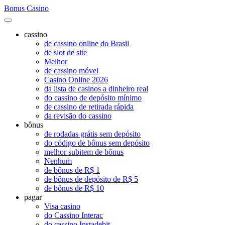
Bonus Casino
cassino
de cassino online do Brasil
de slot de site
Melhor
de cassino móvel
Casino Online 2026
da lista de casinos a dinheiro real
do cassino de depósito mínimo
de cassino de retirada rápida
da revisão do cassino
bônus
de rodadas grátis sem depósito
do código de bônus sem depósito
melhor subitem de bônus
Nenhum
de bônus de R$ 1
de bônus de depósito de R$ 5
de bônus de R$ 10
pagar
Visa casino
do Cassino Interac
do cassino Instadebit