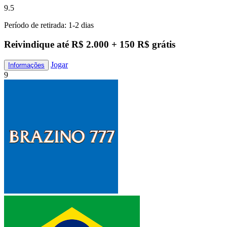
9.5
Período de retirada: 1-2 dias
Reivindique até R$ 2.000 + 150 R$ grátis
Jogar
Informações
9