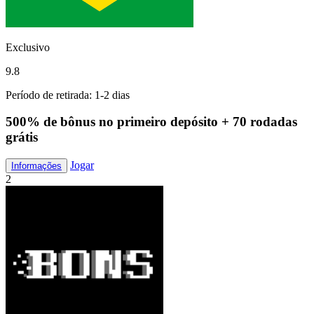
Exclusivo
9.8
Período de retirada: 1-2 dias
500% de bônus no primeiro depósito + 70 rodadas
grátis
Jogar
Informações
2