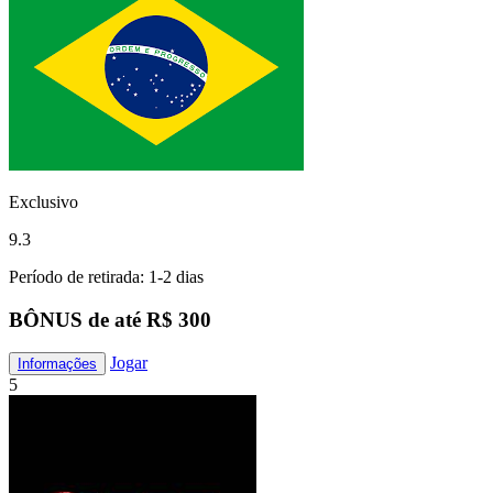
Exclusivo
9.3
Período de retirada: 1-2 dias
BÔNUS de até R$ 300
Jogar
Informações
5