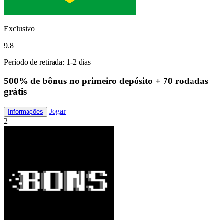
Exclusivo
9.8
Período de retirada: 1-2 dias
500% de bônus no primeiro depósito + 70 rodadas
grátis
Jogar
Informações
2