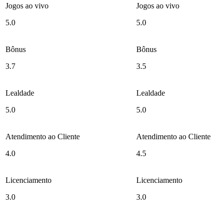
Jogos ao vivo
Jogos ao vivo
5.0
5.0
Bônus
Bônus
3.7
3.5
Lealdade
Lealdade
5.0
5.0
Atendimento ao Cliente
Atendimento ao Cliente
4.0
4.5
Licenciamento
Licenciamento
3.0
3.0