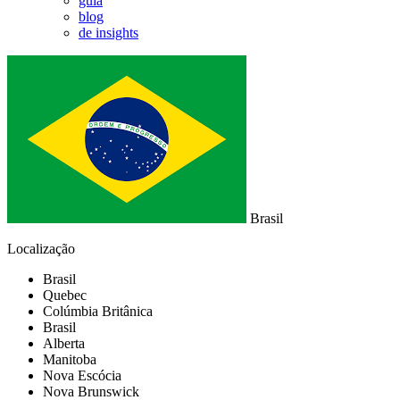
guia
blog
de insights
Brasil
Localização
Brasil
Quebec
Colúmbia Britânica
Brasil
Alberta
Manitoba
Nova Escócia
Nova Brunswick