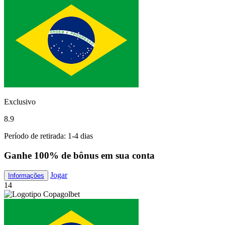
Exclusivo
8.9
Período de retirada: 1-4 dias
Ganhe 100% de bônus em sua conta
Jogar
Informações
14