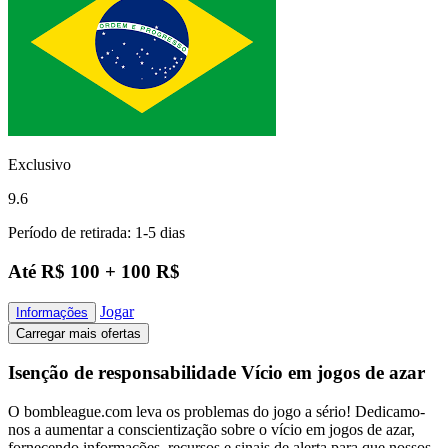
Exclusivo
9.6
Período de retirada: 1-5 dias
Até R$ 100 + 100 R$
Jogar
Informações
Carregar mais ofertas
Isenção de responsabilidade Vício em jogos de azar
O bombleague.com leva os problemas do jogo a sério! Dedicamo-
nos a aumentar a conscientização sobre o vício em jogos de azar,
fornecendo informações, recursos e sinais de alerta para que nossos