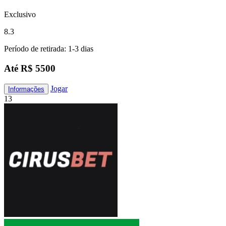
Exclusivo
8.3
Período de retirada: 1-3 dias
Até R$ 5500
Jogar
Informações
13