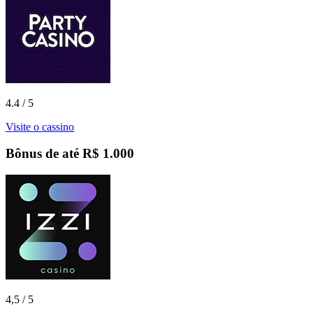
4.4 / 5
Visite o cassino
Bônus de até R$ 1.000
4,5 / 5