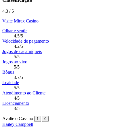
4.3 / 5
Visite Mirax Casino
Olhar e sentir
4,5/5
Velocidade de pagamento
4.2/5
Jogos de caça-níqueis
5/5
Jogos ao vivo
5/5
Bônus
3.7/5
Lealdade
5/5
Atendimento ao Cliente
4/5
Licenciamento
3/5
Avalie o Cassino
1
0
Hailey Campbell