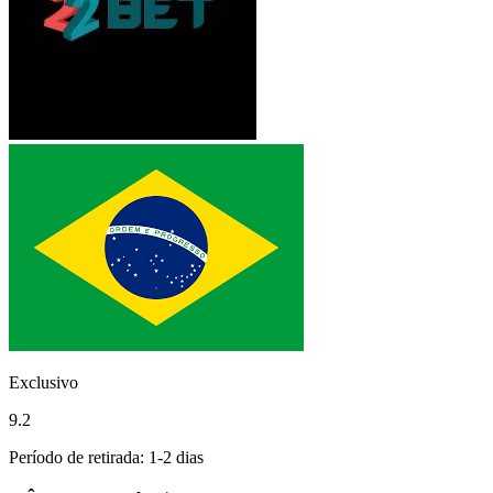
Exclusivo
9.2
Período de retirada: 1-2 dias