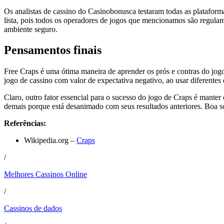
Os analistas de cassino do Casinobonusca testaram todas as plataform
lista, pois todos os operadores de jogos que mencionamos são regula
ambiente seguro.
Pensamentos finais
Free Craps é uma ótima maneira de aprender os prós e contras do jog
jogo de cassino com valor de expectativa negativo, ao usar diferentes 
Claro, outro fator essencial para o sucesso do jogo de Craps é manter
demais porque está desanimado com seus resultados anteriores.
Boa so
Referências:
Wikipedia.org –
Craps
/
Melhores Cassinos Online
/
Cassinos de dados