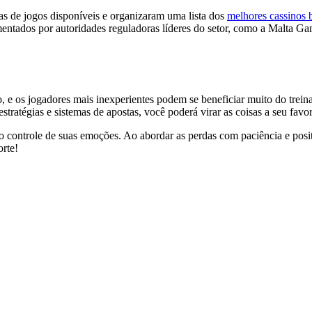
as de jogos disponíveis e organizaram uma lista dos
melhores cassinos b
mentados por autoridades reguladoras líderes do setor, como a Malta 
o, e os jogadores mais inexperientes podem se beneficiar muito do tr
estratégias e sistemas de apostas, você poderá virar as coisas a seu favo
 o controle de suas emoções.
Ao abordar as perdas com paciência e posit
rte!