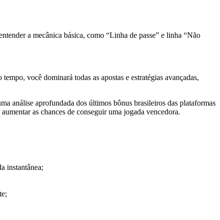
ntender a mecânica básica, como “Linha de passe” e linha “Não
 tempo, você dominará todas as apostas e estratégias avançadas,
uma análise aprofundada dos últimos bônus brasileiros das plataformas
e aumentar as chances de conseguir uma jogada vencedora.
a instantânea;
te;