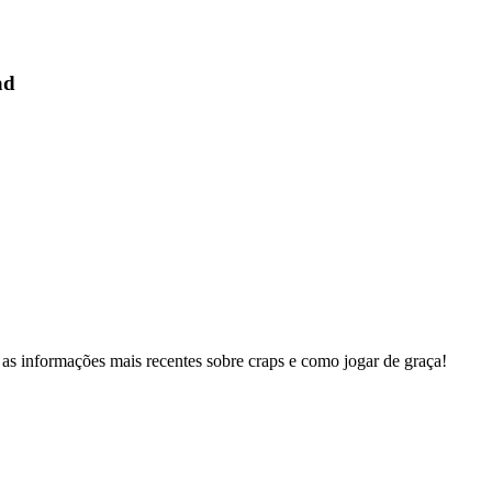
ad
as informações mais recentes sobre craps e como jogar de graça!