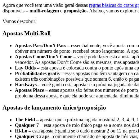
Agora que você tem uma visão geral dessas
regras básicas do craps gr
disponíveis –
multi-rolagem
e
proposição.
Abaixo, vamos explorar c
Vamos descobrir!
Apostas Multi-Roll
Apostas Pass/Don’t Pass –
essencialmente, você aposta com ou
obtiver um número de ponto, receberá outro lançamento.
A apos
Apostas Come/Don’t Come –
você pode fazer esta aposta apó
vencedor.
As apostas Don’t Come são as mesmas, mas apostadas
Lay Odds –
esta aposta é colocada contra o ponto após uma a
Probabilidades grátis –
essas apostas não têm vantagem da ca
existem três combinações possíveis que somam 6, então o paga
Hardways –
você ganha esta aposta se a próxima jogada de dad
Apostas Place –
essas apostas são feitas nos números de ponto
problema dessa aposta é que ela pode ser aumentada, diminuí
Apostas de lançamento único/proposição
The Field –
apostar que a próxima jogada mostrará 2, 3, 4, 9, 1
Qualquer 7 –
esta aposta de rolo único paga se a soma nos dad
Hi-Lo –
esta aposta é ganha se o dado mostrar 2 ou 12 na pró
Qualquer Craps–
comumente chamado de aposta de três vias, e