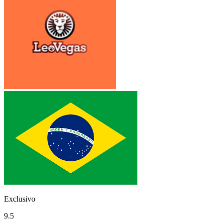
Exclusivo
9.5