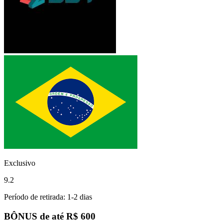
Exclusivo
9.2
Período de retirada: 1-2 dias
BÔNUS de até R$ 600