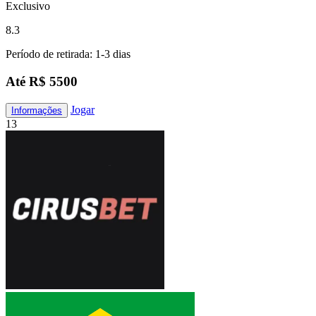
Exclusivo
8.3
Período de retirada: 1-3 dias
Até R$ 5500
Jogar
Informações
13