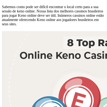
Sabemos como pode ser difícil encontrar o local certo para a sua
sessão de keno online. Nossa lista dos melhores cassinos brasileiros
para jogar Keno online deve ser útil. Inúmeros cassinos online estão
atualmente oferecendo Keno online aos jogadores brasileiros em
seus sites.