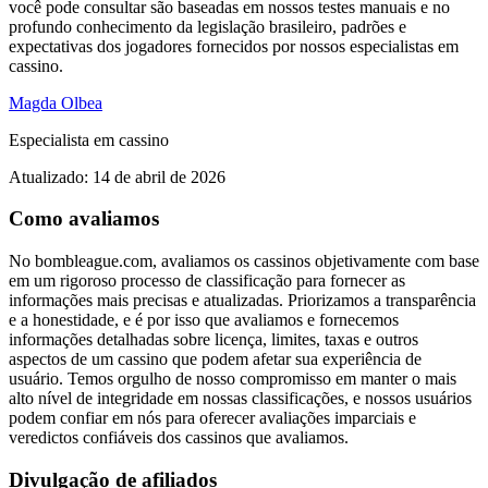
você pode consultar são baseadas em nossos testes manuais e no
profundo conhecimento da legislação brasileiro, padrões e
expectativas dos jogadores fornecidos por nossos especialistas em
cassino.
Magda Olbea
Especialista em cassino
Atualizado:
14 de abril de 2026
Como avaliamos
No bombleague.com, avaliamos os cassinos objetivamente com base
em um rigoroso processo de classificação para fornecer as
informações mais precisas e atualizadas. Priorizamos a transparência
e a honestidade, e é por isso que avaliamos e fornecemos
informações detalhadas sobre licença, limites, taxas e outros
aspectos de um cassino que podem afetar sua experiência de
usuário. Temos orgulho de nosso compromisso em manter o mais
alto nível de integridade em nossas classificações, e nossos usuários
podem confiar em nós para oferecer avaliações imparciais e
veredictos confiáveis ​​dos cassinos que avaliamos.
Divulgação de afiliados