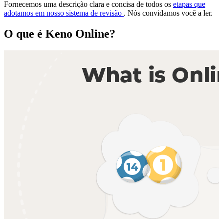
Fornecemos uma descrição clara e concisa de todos os
etapas que
adotamos em nosso sistema de revisão
. Nós convidamos você a ler.
O que é Keno Online?