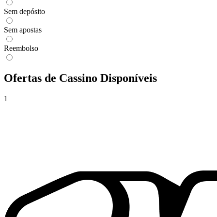
Sem depósito
Sem apostas
Reembolso
Ofertas de Cassino Disponíveis
1